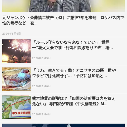
元ジャンポケ・斉藤慎二被告（43）に懲役7年を求刑 ロケバス内で
性的暴行など 被...
2026年8月5日
「ルール守らないなら来なくていい」“世界
一”花火大会で禁止行為相次ぎ怒りの声 場...
2026年8月3日
「うわ、生きてる」動くアニサキス25匹 酢や
ワサビでは死滅せず…「予防には加熱と...
2026年8月6日
熊本地震の影響は？「四国の活断層は力を蓄え
危ない」 専門家が警鐘《中央構造線》M...
2026年8月4日