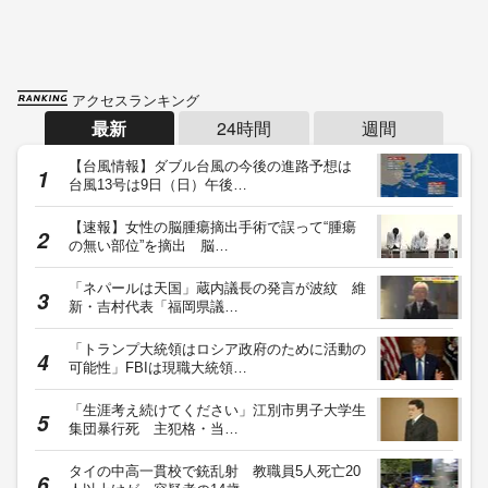
アクセスランキング
最新
24時間
週間
【台風情報】ダブル台風の今後の進路予想は
台風13号は9日（日）午後…
【速報】女性の脳腫瘍摘出手術で誤って“腫瘍
の無い部位”を摘出 脳…
「ネパールは天国」蔵内議長の発言が波紋 維
新・吉村代表「福岡県議…
「トランプ大統領はロシア政府のために活動の
可能性」FBIは現職大統領…
「生涯考え続けてください」江別市男子大学生
集団暴行死 主犯格・当…
タイの中高一貫校で銃乱射 教職員5人死亡20