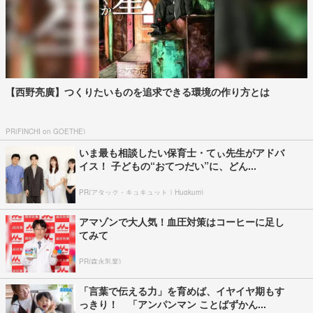
【西野亮廣】つくりたいものを追求できる環境の作り方とは
PR(FINCHI on GOETHE)
いま最も相談したい保育士・てぃ先生がアドバ
イス！ 子どもの“おてつだい”に、どん...
PR(アタック・キュキュット｜Hugkum)
アマゾンで大人気！血圧対策はコーヒーに足し
てみて
PR(森永乳業)
「言葉で伝える力」を育めば、イヤイヤ期もす
っきり！ 「アンパンマン ことばずかん...