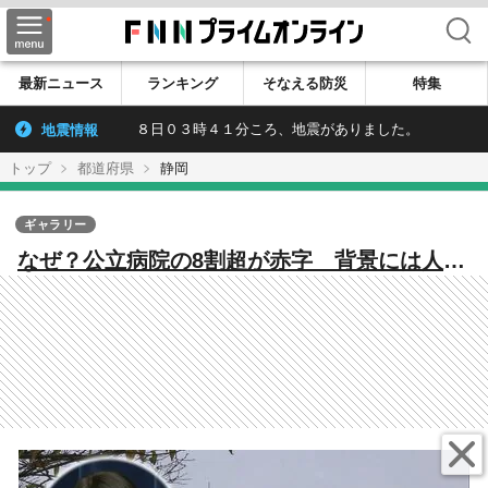
検索
最新ニュース
ランキング
そなえる防災
特集
地震情報
８日０３時４１分ころ、地震がありました。
トップ
都道府県
静岡
ギャラリー
なぜ？公立病院の8割超が赤字 背景には人件
費や物価の高騰に加え”安すぎる”診療報酬
地域医療が崩壊の危機