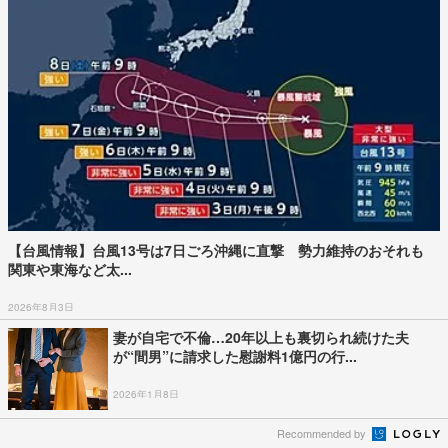
【台風情報】台風13号は7日ごろ沖縄に直撃 勢力維持のおそれも
関東や東海など太...
2026年8月3日
妻が自宅で不倫…20年以上も裏切られ続けた夫
が“間男”に請求した慰謝料1億円の行...
2026年1月8日
Recommended by