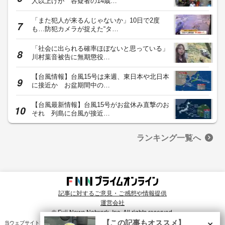
人以上けが 容疑者の14歳…
「また犯人が来るんじゃないか」10日で2度
も…防犯カメラが捉えた“タ…
「社会に出られる確率ほぼないと思っている」
川村葉音被告に無期懲役…
【台風情報】台風15号は来週、東日本や北日本
に接近か お盆期間中の…
【台風最新情報】台風15号がお盆休み直撃のお
それ 列島に台風が接近…
ランキング一覧へ
記事に対するご意見・ご感想や情報提供
運営会社
© Fuji News Network, Inc. All rights reserved.
×
【この記事もオススメ】
当ウェブサイトでは、ユーザのニーズ・興味・関⼼に合致したコンテンツや広告配信を提供する