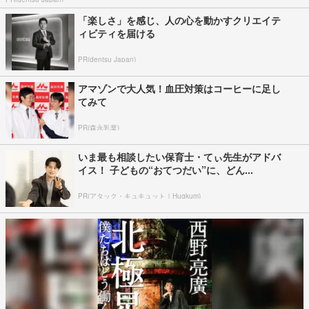
「楽しさ」を感じ、人の心を動かすクリエイテ
ィビティを届ける
PR(dentsu Japan)
アマゾンで大人気！血圧対策はコーヒーに足し
てみて
PR(森永乳業)
いま最も相談したい保育士・てぃ先生がアドバ
イス！ 子どもの“おてつだい”に、どん...
PR(アタック・キュキュット｜Hugkum)