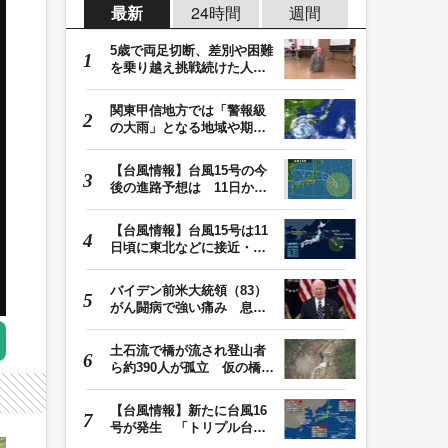
最新
24時間
週間
5歳で両足切断、差別や困難
を乗り越え挑戦続けた人
生 「人生は捨てた…
関東甲信地方では「警報級
の大雨」となる地域や期間
が拡大する可能性…
【台風情報】台風15号の今
後の進路予想は 11日から
12日にかけて、東…
【台風情報】台風15号は11
日頃に東北などに接近・上
陸へ 9日は秋田・…
バイデン前米大統領（83）
がん闘病で強い痛み 息子
「見ているのは本…
土石流で橋が流され登山者
ら約390人が孤立 仮の橋が
でき、下山始まる…
【台風情報】新たに台風16
号が発生 「トリプル台
風」の今後の進路予…