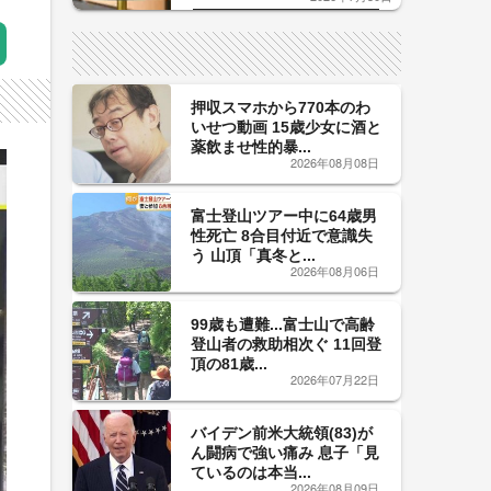
した「辛口カーブ」が飲み頃の
サイン！
押収スマホから770本のわ
いせつ動画 15歳少女に酒と
薬飲ませ性的暴...
2026年08月08日
富士登山ツアー中に64歳男
性死亡 8合目付近で意識失
う 山頂「真冬と...
2026年08月06日
99歳も遭難...富士山で高齢
登山者の救助相次ぐ 11回登
頂の81歳...
2026年07月22日
バイデン前米大統領(83)が
ん闘病で強い痛み 息子「見
ているのは本当...
2026年08月09日