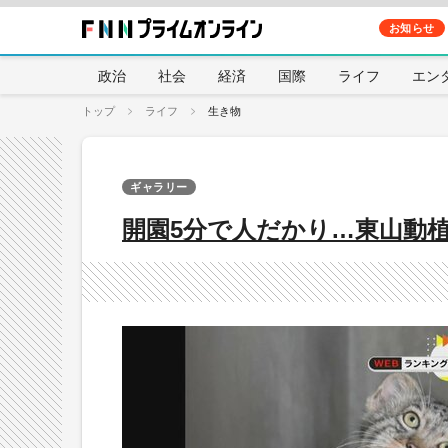
お知らせ
政治
社会
経済
国際
ライフ
エン
トップ
ライフ
生き物
ギャラリー
開園5分で人だかり…東山動