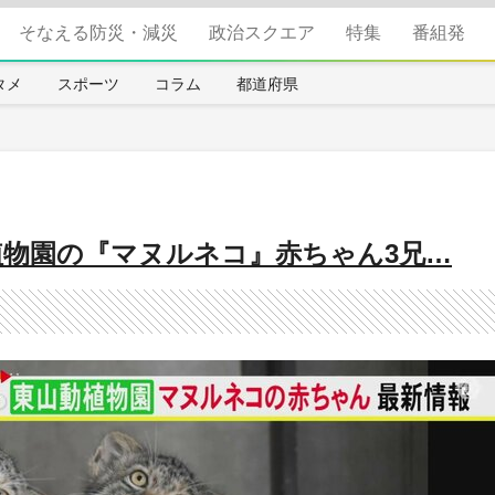
そなえる防災・減災
政治スクエア
特集
番組発
タメ
スポーツ
コラム
都道府県
植物園の『マヌルネコ』赤ちゃん3兄…