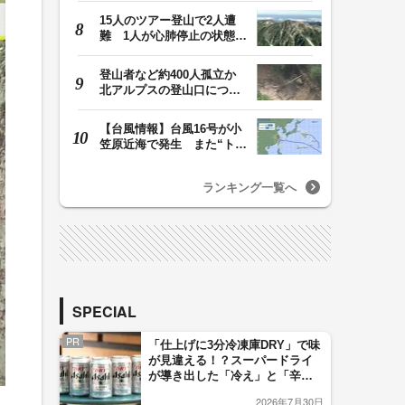
15人のツアー登山で2人遭
難 1人が心肺停止の状態、
1人は「雨に打たれ…
登山者など約400人孤立か
北アルプスの登山口につな
がる県の橋が流さ…
【台風情報】台風16号が小
笠原近海で発生 また“トリ
プル台風”に…1…
ランキング一覧へ
SPECIAL
PR
「仕上げに3分冷凍庫DRY」で味
が見違える！？スーパードライ
が導き出した「冷え」と「辛
口」のおいしい関係 青く変化
2026年7月30日