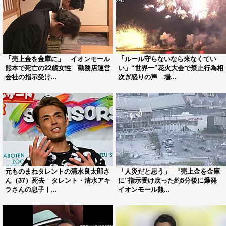
「売上金を金庫に」 イオンモール
「ルール守らないなら来なくてい
熊本で死亡の22歳女性 勤務店運営
い」“世界一”花火大会で禁止行為相
会社の指示受け...
次ぎ怒りの声 場...
元ものまねタレントの清水良太郎さ
「人災だと思う」 “売上金を金庫
ん（37）死去 タレント・清水アキ
に”指示受け戻った約5分後に爆発
ラさんの息子｜...
イオンモール熊...