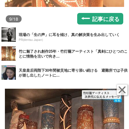
記事に戻る
9
/18
現場の「生の声」に耳を傾け、真の解決策を生み出していく
PR(dentsu Japan)
竹に魅了され創作25年・竹灯籠アーティスト「真剣にひとつのこ
とに情熱を注いで向き...
天皇皇后両陛下30年間被災地に寄り添い続ける 避難所では子供
が差し出したノートに...