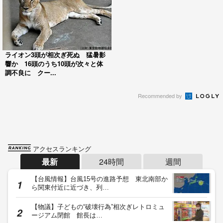
ライオン3頭が相次ぎ死ぬ 猛暑影
響か 16頭のうち10頭が次々と体
調不良に クー...
Recommended by
アクセスランキング
最新
24時間
週間
【台風情報】台風15号の進路予想 東北南部か
ら関東付近に近づき、列…
【物議】子どもの“破壊行為”相次ぎレトロミュ
ージアム閉館 館長は…