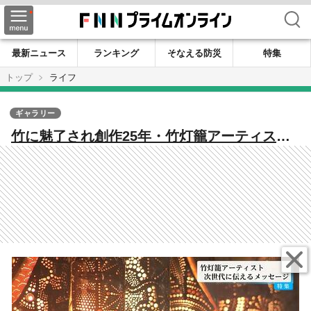
検索
最新ニュース
ランキング
そなえる防災
特集
トップ
ライフ
ギャラリー
竹に魅了され創作25年・竹灯籠アーティスト
「真剣にひとつのことに情熱を注いで向き合
っている大人」次世代へ伝えるメッセージ