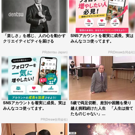
「楽しさ」を感じ、人の心を動かす
SNSアカウントを着実に成長。実は
クリエイティビティを届ける
みんなココ使ってます。
PR(dentsu Japan)
PR(Dreaw合同会社)
SNSアカウントを着実に成長。実は
5歳で両足切断、差別や困難を乗り
みんなココ使ってます。
越え挑戦続けた人生 「人生は捨て
たものじゃない」...
PR(Dreaw合同会社)