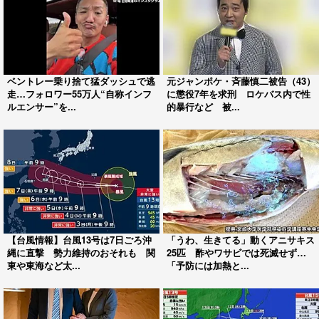
ベントレー乗り捨て猛ダッシュで逃
元ジャンポケ・斉藤慎二被告（43）
走…フォロワー55万人“自称インフ
に懲役7年を求刑 ロケバス内で性
ルエンサー”を...
的暴行など 被...
【台風情報】台風13号は7日ごろ沖
「うわ、生きてる」動くアニサキス
縄に直撃 勢力維持のおそれも 関
25匹 酢やワサビでは死滅せず…
東や東海など太...
「予防には加熱と...