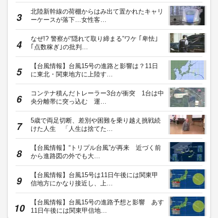
北陸新幹線の荷棚からはみ出て置かれたキャリ
ーケースが落下…女性客…
なぜ!? 警察が“隠れて取り締まる”ワケ ｢卑怯｣
｢点数稼ぎ｣の批判…
【台風情報】台風15号の進路と影響は？11日
に東北・関東地方に上陸す…
コンテナ積んだトレーラー3台が衝突 1台は中
央分離帯に突っ込む 運…
5歳で両足切断、差別や困難を乗り越え挑戦続
けた人生 「人生は捨てた…
【台風情報】“トリプル台風”が再来 近づく前
から進路図の外でも大…
【台風情報】台風15号は11日午後には関東甲
信地方にかなり接近し、上…
【台風情報】台風15号の進路予想と影響 あす
11日午後には関東甲信地…