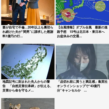
妻が自宅で不倫…20年以上も裏切ら
【台風情報】ダブル台風 最新の進
れ続けた夫が“間男”に請求した慰謝
路予想 15号は北日本・東日本へ
料1億円の行...
お盆休みの交通...
地図記号に刻まれた先人からの警
「品切れ前に買うと満足感」集英社
告 「自然災害伝承碑」が伝える、
オンラインショップで“43億円
災害から命を守るメ...
分”キャンセルか ...