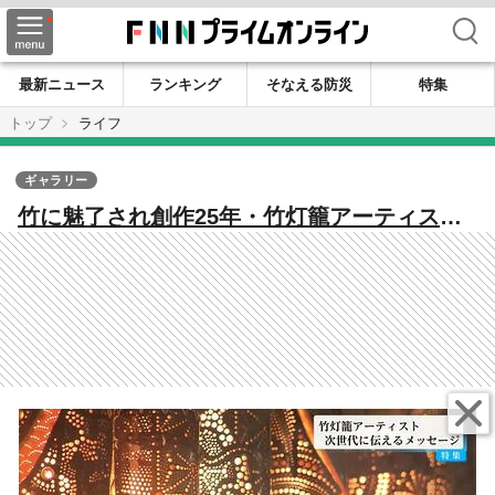
検索
最新ニュース
ランキング
そなえる防災
特集
トップ
ライフ
ギャラリー
竹に魅了され創作25年・竹灯籠アーティスト
「真剣にひとつのことに情熱を注いで向き合
っている大人」次世代へ伝えるメッセージ