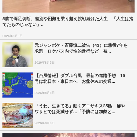
5歳で両足切断、差別や困難を乗り越え挑戦続けた人生 「人生は捨
てたものじゃない」...
2026年8月8日
元ジャンポケ・斉藤慎二被告（43）に懲役7年を
求刑 ロケバス内で性的暴行など 被...
2026年8月5日
【台風情報】ダブル台風 最新の進路予想 15
号は北日本・東日本へ お盆休みの交通...
2026年8月8日
「うわ、生きてる」動くアニサキス25匹 酢や
ワサビでは死滅せず…「予防には加熱と...
2026年8月6日