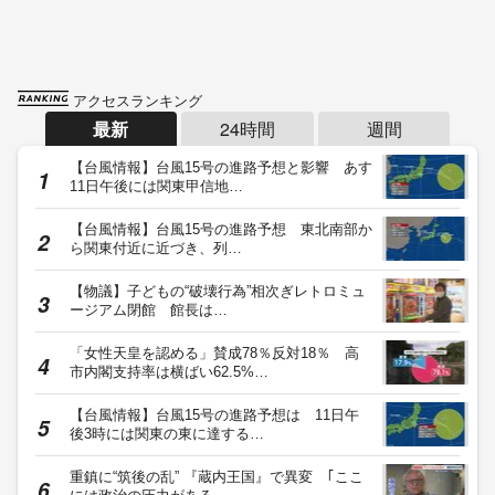
アクセスランキング
最新
24時間
週間
【台風情報】台風15号の進路予想と影響 あす
11日午後には関東甲信地…
【台風情報】台風15号の進路予想 東北南部か
ら関東付近に近づき、列…
【物議】子どもの“破壊行為”相次ぎレトロミュ
ージアム閉館 館長は…
「女性天皇を認める」賛成78％反対18％ 高
市内閣支持率は横ばい62.5%…
【台風情報】台風15号の進路予想は 11日午
後3時には関東の東に達する…
重鎮に“筑後の乱” 『蔵内王国』で異変 ｢ここ