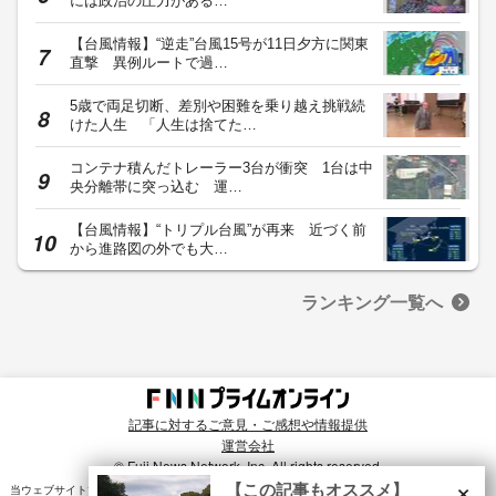
には政治の圧力がある…
【台風情報】“逆走”台風15号が11日夕方に関東
直撃 異例ルートで過…
5歳で両足切断、差別や困難を乗り越え挑戦続
けた人生 「人生は捨てた…
コンテナ積んだトレーラー3台が衝突 1台は中
央分離帯に突っ込む 運…
【台風情報】“トリプル台風”が再来 近づく前
から進路図の外でも大…
ランキング一覧へ
記事に対するご意見・ご感想や情報提供
運営会社
© Fuji News Network, Inc. All rights reserved.
×
【この記事もオススメ】
当ウェブサイトでは、ユーザのニーズ・興味・関⼼に合致したコンテンツや広告配信を提供する