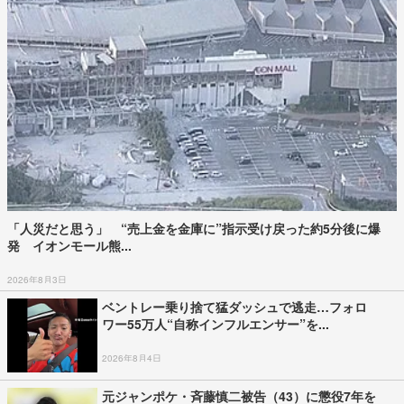
「人災だと思う」 “売上金を金庫に”指示受け戻った約5分後に爆
発 イオンモール熊...
2026年8月3日
ベントレー乗り捨て猛ダッシュで逃走…フォロ
ワー55万人“自称インフルエンサー”を...
2026年8月4日
元ジャンポケ・斉藤慎二被告（43）に懲役7年を