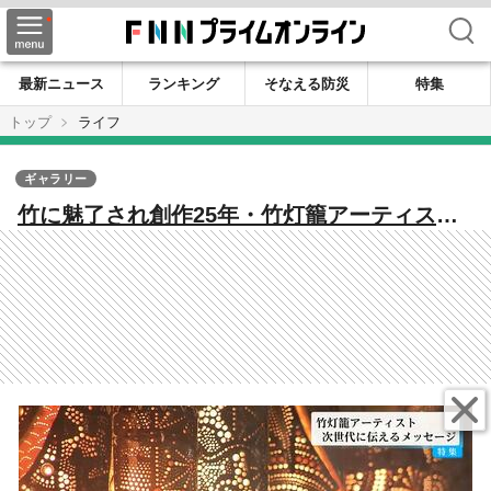
検索
最新ニュース
ランキング
そなえる防災
特集
トップ
ライフ
ギャラリー
竹に魅了され創作25年・竹灯籠アーティスト
「真剣にひとつのことに情熱を注いで向き合
っている大人」次世代へ伝えるメッセージ