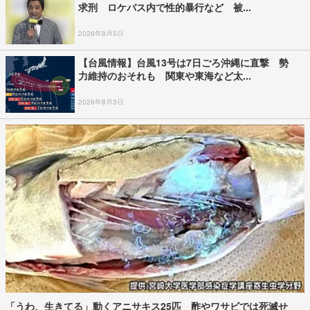
求刑 ロケバス内で性的暴行など 被...
2026年8月5日
【台風情報】台風13号は7日ごろ沖縄に直撃 勢
力維持のおそれも 関東や東海など太...
2026年8月3日
「うわ、生きてる」動くアニサキス25匹 酢やワサビでは死滅せ