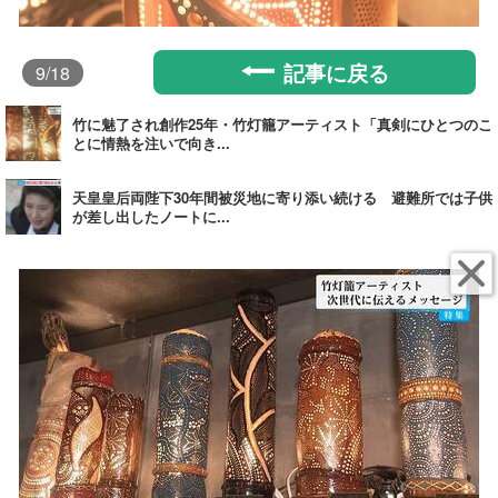
記事に戻る
9
/18
竹に魅了され創作25年・竹灯籠アーティスト「真剣にひとつのこ
とに情熱を注いで向き...
天皇皇后両陛下30年間被災地に寄り添い続ける 避難所では子供
が差し出したノートに...