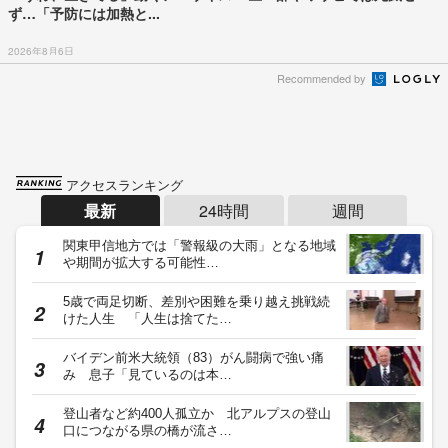
ず…「予防には加熱と...
2026年8月6日
Recommended by
アクセスランキング
最新
24時間
週間
関東甲信地方では「警報級の大雨」となる地域
や期間が拡大する可能性…
5歳で両足切断、差別や困難を乗り越え挑戦続
けた人生 「人生は捨てた…
バイデン前米大統領（83）がん闘病で強い痛
み 息子「見ているのは本…
登山者など約400人孤立か 北アルプスの登山
口につながる県の橋が流さ…