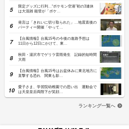
限定グッズに行列…“ポケモン空港”初の3連休
は大混雑 能登が「ポケ…
発言は「きれいに切り取られた」…地震直後の
パーティー開催「やって…
【台風情報】台風15号の今後の進路予想は
11日から12日にかけて、東…
秋田・湯沢市でゲリラ雷雨発生 記録的短時間
大雨
【台風情報】台風15号はお盆休みに東北地方に
直撃する恐れ 関東も影…
愛子さま、学習院幼稚園での思い出 運動会で
は天皇皇后両陛下が笑顔…
ランキング一覧へ