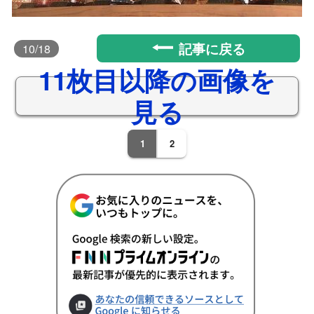
記事に戻る
10
/18
11枚目以降の画像を
見る
1
2