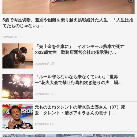
5歳で両足切断、差別や困難を乗り越え挑戦続けた人生 「人生は捨
てたものじゃない」...
2026年8月8日
「売上金を金庫に」 イオンモール熊本で死亡
の22歳女性 勤務店運営会社の指示受け...
2026年8月3日
「ルール守らないなら来なくていい」“世界
一”花火大会で禁止行為相次ぎ怒りの声 場...
2026年8月3日
元ものまねタレントの清水良太郎さん（37）死
去 タレント・清水アキラさんの息子｜...
2026年8月2日