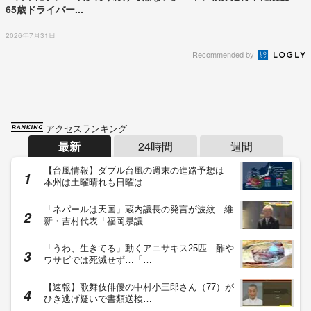
65歳ドライバー...
2026年7月31日
Recommended by
アクセスランキング
最新
24時間
週間
【台風情報】ダブル台風の週末の進路予想は
本州は土曜晴れも日曜は…
「ネパールは天国」蔵内議長の発言が波紋 維
新・吉村代表「福岡県議…
「うわ、生きてる」動くアニサキス25匹 酢や
ワサビでは死滅せず…「…
【速報】歌舞伎俳優の中村小三郎さん（77）が
ひき逃げ疑いで書類送検…