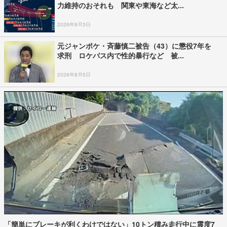
力維持のおそれも 関東や東海など太...
2026年8月3日
元ジャンポケ・斉藤慎二被告（43）に懲役7年を
求刑 ロケバス内で性的暴行など 被...
2026年8月5日
「簡単にブレーキが利くわけではない」10トン積み走行中に震度7