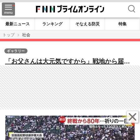
検索
最新ニュース
ランキング
そなえる防災
特集
トップ
社会
ギャラリー
「お父さんは大元気ですから」戦地から届い
た手紙 追悼式式辞で石破首相13年ぶり「反
省」の言葉復活【終戦80年】