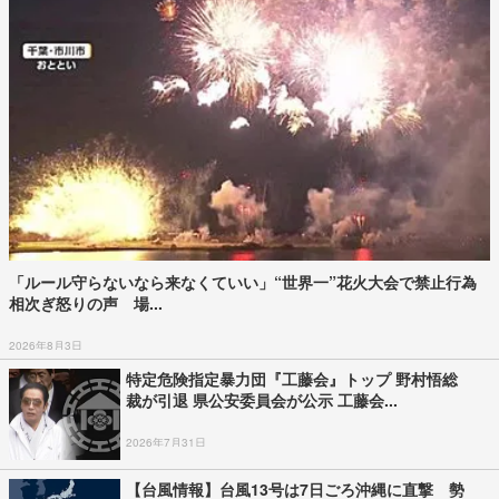
「ルール守らないなら来なくていい」“世界一”花火大会で禁止行為
相次ぎ怒りの声 場...
2026年8月3日
特定危険指定暴力団『工藤会』トップ 野村悟総
裁が引退 県公安委員会が公示 工藤会...
2026年7月31日
【台風情報】台風13号は7日ごろ沖縄に直撃 勢