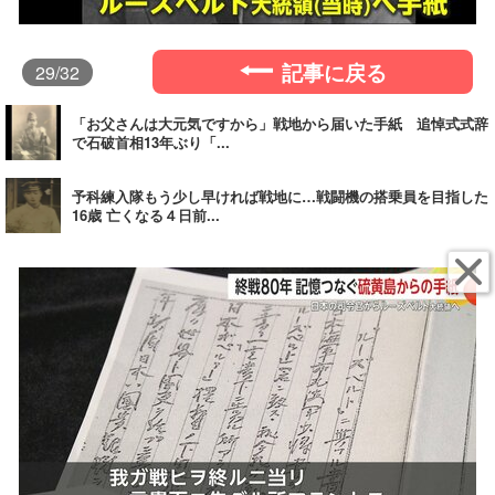
記事に戻る
29
/32
「お父さんは大元気ですから」戦地から届いた手紙 追悼式式辞
で石破首相13年ぶり「...
予科練入隊もう少し早ければ戦地に…戦闘機の搭乗員を目指した
16歳 亡くなる４日前...