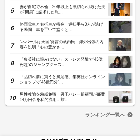
妻が自宅で不倫…20年以上も裏切られ続けた夫
が“間男”に請求した慰…
路面電車と右折車が衝突 運転手ら3人が逃げ
る瞬間 車を置いて堂々と…
“ネパールは天国”発言の蔵内氏 海外出張の内
容を説明「心の豊かさ…
「集英社に恨みはない」ストレス発散で“43億
円超”のジャンプグッズ…
「品切れ前に買うと満足感」集英社オンライン
ショップで“43億円分”…
男性教諭を懲戒免職 男子バレー部顧問が部費
14万円余を私的流用…旅…
ランキング一覧へ