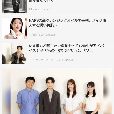
PR(dentsu Japan)
NARSの新クレンジングオイルで毎朝、メイク映
えする潤い美肌へ
PR(NARS on 美的.com)
いま最も相談したい保育士・てぃ先生がアドバ
イス！ 子どもの“おてつだい”に、どん...
PR(アタック・キュキュット｜Hugkum)