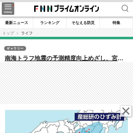
検索
最新ニュース
ランキング
そなえる防災
特集
トップ
ライフ
ギャラリー
南海トラフ地震の予測精度向上めざし、宮崎
県延岡市に「ひずみ計」設置 岩盤のごくわ
ずかな伸び縮みを観測し、スロースリップを
把握