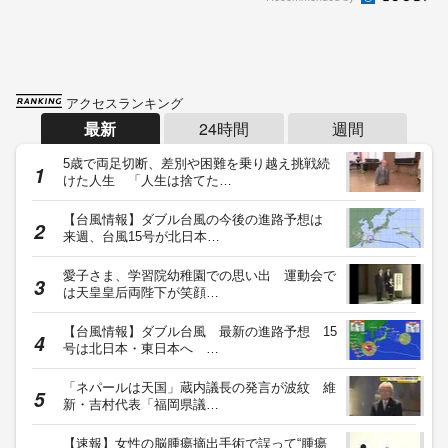
アクセスランキング
最新
24時間
週間
5歳で両足切断、差別や困難を乗り越え挑戦続
けた人生 「人生は捨てた…
【台風情報】ダブル台風の今後の進路予想は
来週、台風15号が北日本…
愛子さま、学習院幼稚園での思い出 運動会で
は天皇皇后両陛下が笑顔…
【台風情報】ダブル台風 最新の進路予想 15
号は北日本・東日本へ …
「ネパールは天国」蔵内議長の発言が波紋 維
新・吉村代表「福岡県議…
【速報】女性の脳腫瘍摘出手術で誤って“腫瘍