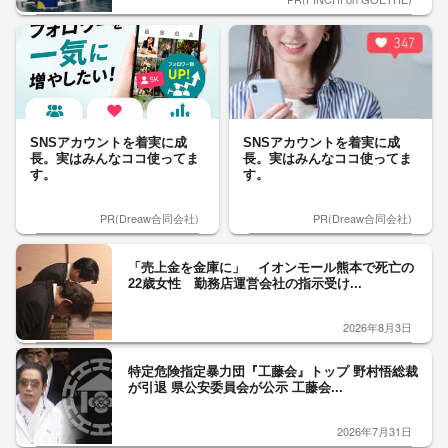
SNSアカウントを着実に成
SNSアカウントを着実に成
長。実はみんなココ使ってま
長。実はみんなココ使ってま
す。
す。
PR(Dreaw合同会社)
PR(Dreaw合同会社)
「売上金を金庫に」 イオンモール熊本で死亡の
22歳女性 勤務店運営会社の指示受け...
2026年8月3日
特定危険指定暴力団『工藤会』トップ 野村悟総裁
が引退 県公安委員会が公示 工藤会...
2026年7月31日