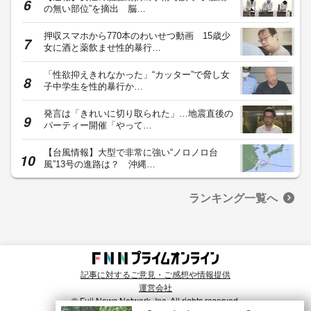
の無い部位”を摘出 脳…
押収スマホから770本のわいせつ動画 15歳少
女に酒と薬飲ませ性的暴行…
「性欲抑えきれなかった」“カッター”で脅し女
子中学生を性的暴行か…
発言は「きれいに切り取られた」…地震直後の
パーティー開催「やって…
【台風情報】大型で非常に強い“ノロノロ台
風”13号の進路は？ 沖縄…
ランキング一覧へ
記事に対するご意見・ご感想や情報提供
運営会社
© Fuji News Network, Inc. All rights reserved.