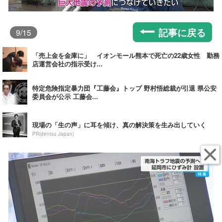
記事に戻る
9
/15
「売上金を金庫に」 イオンモール熊本で死亡の22歳女性 勤務
店運営会社の指示受け...
特定危険指定暴力団『工藤会』トップ 野村悟総裁が引退 県公安
委員会が公示 工藤会...
現場の「生の声」に耳を傾け、真の解決策を生み出していく
PR(dentsu Japan)