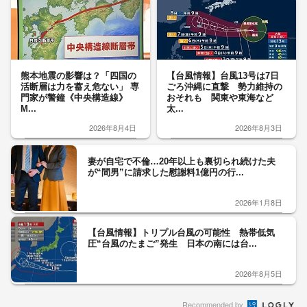
熊本地震の影響は？「四国の
【台風情報】台風13号は7日
活断層は力を蓄え危ない」 専
ごろ沖縄に直撃 勢力維持の
門家が警鐘《中央構造線》
おそれも 関東や東海など
M...
太...
2026年8月4日
2026年8月3日
妻が自宅で不倫…20年以上も裏切られ続けた夫
が“間男”に請求した慰謝料1億円の行...
2026年1月8日
【台風情報】トリプル台風の可能性 熱帯低気
圧“台風のたまご”発生 日本の南には台...
2026年8月5日
Recommended by