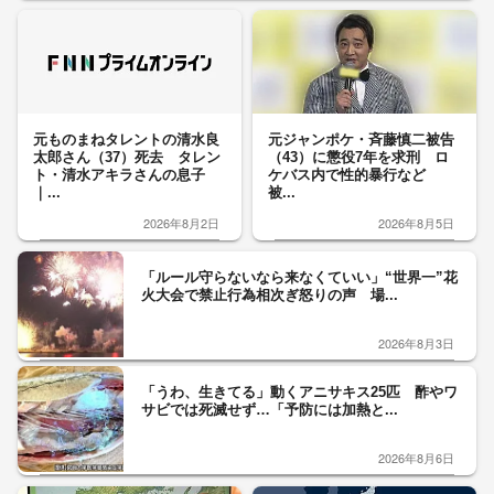
元ものまねタレントの清水良
元ジャンポケ・斉藤慎二被告
太郎さん（37）死去 タレン
（43）に懲役7年を求刑 ロ
ト・清水アキラさんの息子
ケバス内で性的暴行など
｜...
被...
2026年8月2日
2026年8月5日
「ルール守らないなら来なくていい」“世界一”花
火大会で禁止行為相次ぎ怒りの声 場...
2026年8月3日
「うわ、生きてる」動くアニサキス25匹 酢やワ
サビでは死滅せず…「予防には加熱と...
2026年8月6日