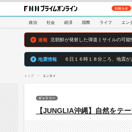
お知らせ
政治
社会
経済
国際
ライフ
エン
速報
北朝鮮が発射した弾道ミサイルの可能
地震情報
６日１６時１８分ころ、地震が
トップ
エンタメ
ギャラリー
【JUNGLIA沖縄】自然を