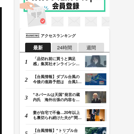
アクセスランキング
最新
24時間
週間
「品切れ前に買うと満足
感」集英社オンラインショ
ップで“43億円分”…
【台風情報】ダブル台風の
今後の進路予想は 台風13
号は7日（金）昼過…
“ネパールは天国”発言の蔵
内氏 海外出張の内容を説
明「心の豊かさ…
妻が自宅で不倫…20年以上
も裏切られ続けた夫が“間
男”に請求した慰…
【台風情報】“トリプル台