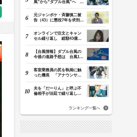
風”から“ダブル台風”へ 13
号、15号とも…
元ジャンポケ・斉藤慎二被
告（43）に懲役7年を求刑
ロケバス内で性的…
オンラインで注文とキャン
セル繰り返し 総額43億円
か「品切れ前に購…
【台風情報】ダブル台風の
今後の進路予想は 台風13
号は8日（土）にか…
客室乗務員の尻を執拗に触
った機長 「アナウンサー
にいそうだな」裁…
夫を「だーりん」と呼ぶ不
倫相手が法廷で繰り返した
「不合理」な主張…
ランキング一覧へ