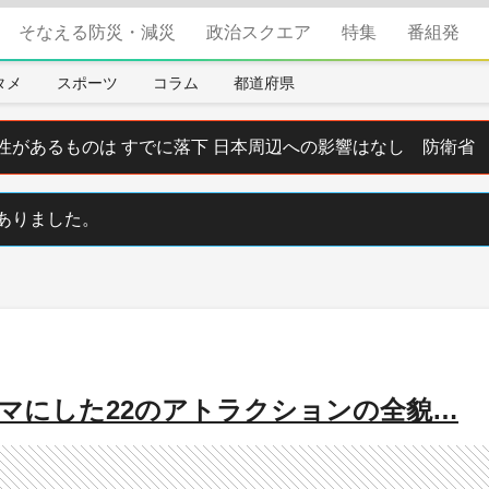
そなえる防災・減災
政治スクエア
特集
番組発
タメ
スポーツ
コラム
都道府県
性があるものは すでに落下 日本周辺への影響はなし 防衛省
ありました。
テーマにした22のアトラクションの全貌…