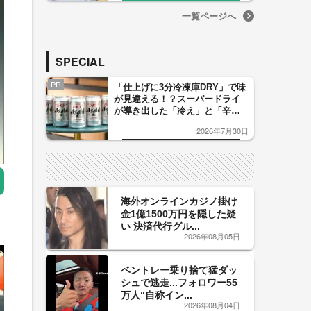
門” 【福岡発】
一覧ページへ
SPECIAL
PR
「仕上げに3分冷凍庫DRY」で味
が見違える！？スーパードライ
が導き出した「冷え」と「辛
口」のおいしい関係 青く変化
2026年7月30日
した「辛口カーブ」が飲み頃の
サイン！
海外オンラインカジノ掛け
金1億1500万円を隠した疑
い 決済代行グル...
2026年08月05日
ベントレー乗り捨て猛ダッ
シュで逃走...フォロワー55
万人“自称イン...
2026年08月04日