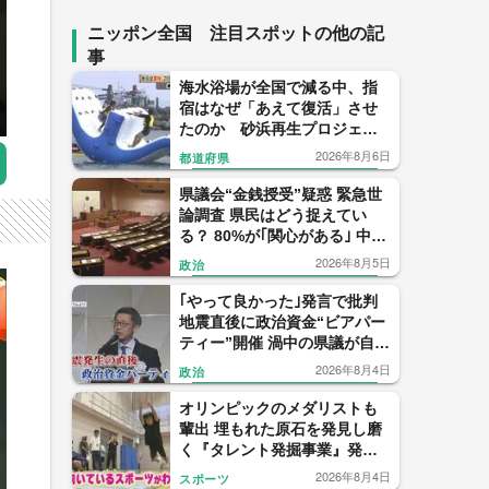
ニッポン全国 注目スポットの他の記
事
海水浴場が全国で減る中、指
宿はなぜ「あえて復活」させ
たのか 砂浜再生プロジェク
トの舞台裏
2026年8月6日
都道府県
県議会“金銭授受”疑惑 緊急世
論調査 県民はどう捉えてい
る？ 80%が｢関心がある｣ 中尾
元県議の会見 信用したのは僅
2026年8月5日
政治
か1% 【福岡発】
｢やって良かった｣発言で批判
地震直後に政治資金“ビアパー
ティー”開催 渦中の県議が自民
党県議団トップを辞任表明
2026年8月4日
政治
【福岡発】
オリンピックのメダリストも
輩出 埋もれた原石を発見し磨
く『タレント発掘事業』発足
から22年 1000人に1人の“狭き
2026年8月4日
スポーツ