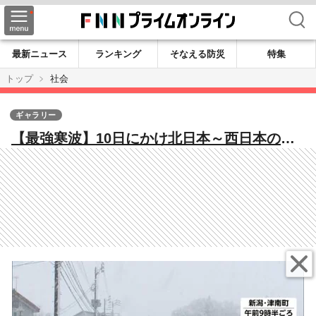
検索
最新ニュース
ランキング
そなえる防災
特集
トップ
社会
ギャラリー
【最強寒波】10日にかけ北日本～西日本の広
範囲で大雪…気象庁が緊急会見へ 関東でも
週末にかけ雪の可能性 交通障害にも警戒