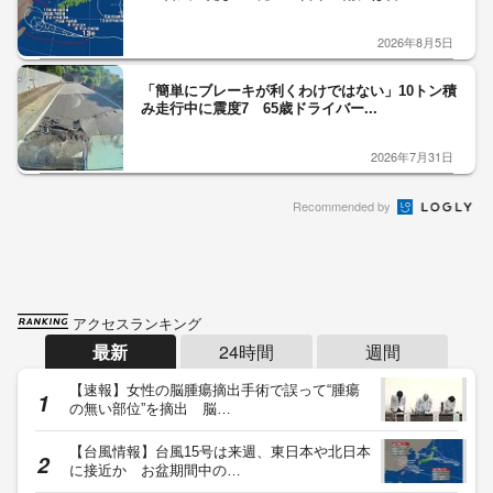
2026年8月5日
「簡単にブレーキが利くわけではない」10トン積
み走行中に震度7 65歳ドライバー...
2026年7月31日
Recommended by
アクセスランキング
最新
24時間
週間
【速報】女性の脳腫瘍摘出手術で誤って“腫瘍
の無い部位”を摘出 脳…
【台風情報】台風15号は来週、東日本や北日本
に接近か お盆期間中の…