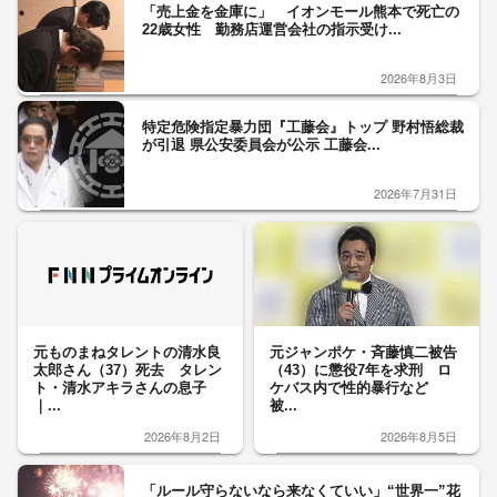
「売上金を金庫に」 イオンモール熊本で死亡の
22歳女性 勤務店運営会社の指示受け...
2026年8月3日
特定危険指定暴力団『工藤会』トップ 野村悟総裁
が引退 県公安委員会が公示 工藤会...
2026年7月31日
元ものまねタレントの清水良
元ジャンポケ・斉藤慎二被告
太郎さん（37）死去 タレン
（43）に懲役7年を求刑 ロ
ト・清水アキラさんの息子
ケバス内で性的暴行など
｜...
被...
2026年8月2日
2026年8月5日
「ルール守らないなら来なくていい」“世界一”花