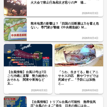
火大会で禁止行為相次ぎ怒りの声 場...
2026年8月3日
熊本地震の影響は？「四国の活断層は力を蓄え危
ない」 専門家が警鐘《中央構造線》M...
2026年8月4日
【台風情報】台風13号は7日
「うわ、生きてる」動くアニ
ごろ沖縄に直撃 勢力維持の
サキス25匹 酢やワサビでは
おそれも 関東や東海など
死滅せず…「予防には加熱
太...
と...
2026年8月3日
2026年8月6日
【台風情報】トリプル台風の可能性 熱帯低気
圧“台風のたまご”発生 日本の南には台...