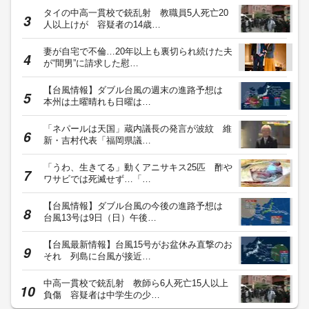
タイの中高一貫校で銃乱射 教職員5人死亡20
人以上けが 容疑者の14歳…
妻が自宅で不倫…20年以上も裏切られ続けた夫
が“間男”に請求した慰…
【台風情報】ダブル台風の週末の進路予想は
本州は土曜晴れも日曜は…
「ネパールは天国」蔵内議長の発言が波紋 維
新・吉村代表「福岡県議…
「うわ、生きてる」動くアニサキス25匹 酢や
ワサビでは死滅せず…「…
【台風情報】ダブル台風の今後の進路予想は
台風13号は9日（日）午後…
【台風最新情報】台風15号がお盆休み直撃のお
それ 列島に台風が接近…
中高一貫校で銃乱射 教師ら6人死亡15人以上
負傷 容疑者は中学生の少…