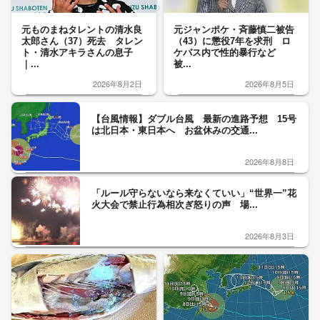
元ものまねタレントの清水良
元ジャンポケ・斉藤慎二被告
太郎さん（37）死去 タレン
（43）に懲役7年を求刑 ロ
ト・清水アキラさんの息子
ケバス内で性的暴行など
｜...
被...
2026年8月2日
2026年8月5日
【台風情報】ダブル台風 最新の進路予想 15号
は北日本・東日本へ お盆休みの交通...
2026年8月8日
「ルール守らないなら来なくていい」“世界一”花
火大会で禁止行為相次ぎ怒りの声 場...
2026年8月3日