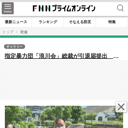
検索
最新ニュース
ランキング
そなえる防災
特集
トップ
社会
ギャラリー
指定暴力団「浪川会」総裁が引退届提出 過
去には「道仁会」と血の抗争で死者14人…
変化を見せる福岡の暴力団情勢