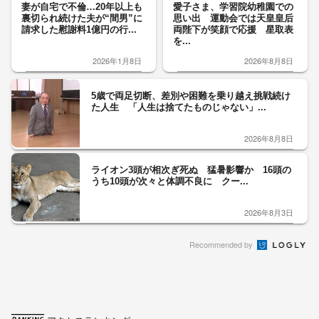
妻が自宅で不倫…20年以上も
愛子さま、学習院幼稚園での
裏切られ続けた夫が“間男”に
思い出 運動会では天皇皇后
請求した慰謝料1億円の行...
両陛下が笑顔で応援 星取表
を...
2026年1月8日
2026年8月8日
5歳で両足切断、差別や困難を乗り越え挑戦続け
た人生 「人生は捨てたものじゃない」...
2026年8月8日
ライオン3頭が相次ぎ死ぬ 猛暑影響か 16頭の
うち10頭が次々と体調不良に クー...
2026年8月3日
Recommended by