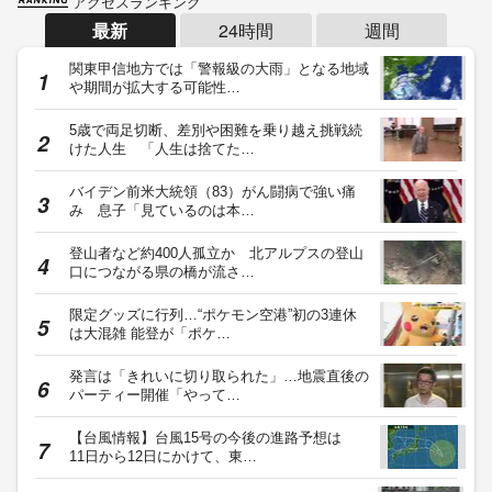
アクセスランキング
最新
24時間
週間
関東甲信地方では「警報級の大雨」となる地域
や期間が拡大する可能性…
5歳で両足切断、差別や困難を乗り越え挑戦続
けた人生 「人生は捨てた…
バイデン前米大統領（83）がん闘病で強い痛
み 息子「見ているのは本…
登山者など約400人孤立か 北アルプスの登山
口につながる県の橋が流さ…
限定グッズに行列…“ポケモン空港”初の3連休
は大混雑 能登が「ポケ…
発言は「きれいに切り取られた」…地震直後の
パーティー開催「やって…
【台風情報】台風15号の今後の進路予想は
11日から12日にかけて、東…