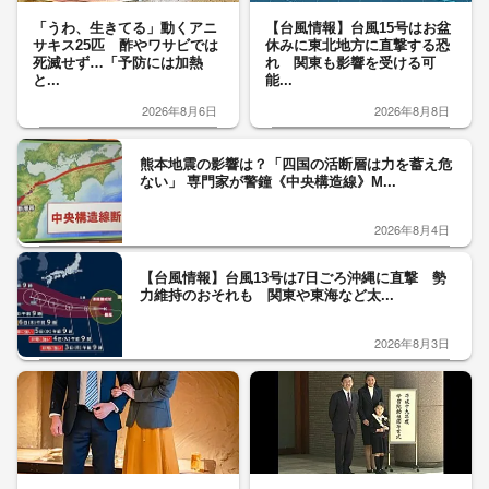
「うわ、生きてる」動くアニ
【台風情報】台風15号はお盆
サキス25匹 酢やワサビでは
休みに東北地方に直撃する恐
死滅せず…「予防には加熱
れ 関東も影響を受ける可
と...
能...
2026年8月6日
2026年8月8日
熊本地震の影響は？「四国の活断層は力を蓄え危
ない」 専門家が警鐘《中央構造線》M...
2026年8月4日
【台風情報】台風13号は7日ごろ沖縄に直撃 勢
力維持のおそれも 関東や東海など太...
2026年8月3日