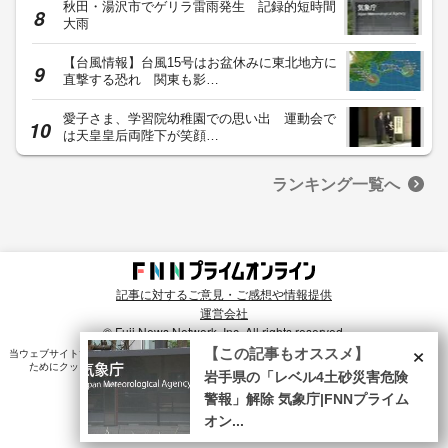
秋田・湯沢市でゲリラ雷雨発生 記録的短時間
大雨
【台風情報】台風15号はお盆休みに東北地方に
直撃する恐れ 関東も影…
愛子さま、学習院幼稚園での思い出 運動会で
は天皇皇后両陛下が笑顔…
ランキング一覧へ
記事に対するご意見・ご感想や情報提供
運営会社
© Fuji News Network, Inc. All rights reserved.
×
【この記事もオススメ】
当ウェブサイトでは、ユーザのニーズ・興味・関⼼に合致したコンテンツや広告配信を提供する
ためにクッキーを使⽤しています。詳細は、
プライバシーポリシー
をご確認ください。
岩手県の「レベル4土砂災害危険
警報」解除 気象庁|FNNプライム
オン...