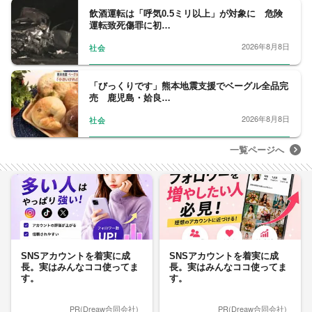
飲酒運転は「呼気0.5ミリ以上」が対象に 危険
運転致死傷罪に初…
2026年8月8日
社会
「びっくりです」熊本地震支援でベーグル全品完
売 鹿児島・姶良…
2026年8月8日
社会
一覧ページへ
SNSアカウントを着実に成
SNSアカウントを着実に成
長。実はみんなココ使ってま
長。実はみんなココ使ってま
す。
す。
PR(Dreaw合同会社)
PR(Dreaw合同会社)