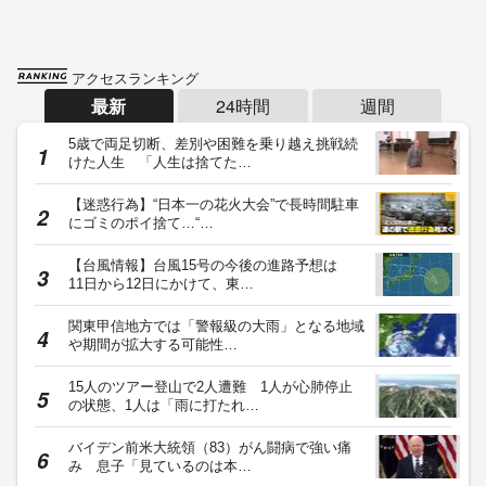
アクセスランキング
最新
24時間
週間
5歳で両足切断、差別や困難を乗り越え挑戦続
けた人生 「人生は捨てた…
【迷惑行為】“日本一の花火大会”で長時間駐車
にゴミのポイ捨て…“…
【台風情報】台風15号の今後の進路予想は
11日から12日にかけて、東…
関東甲信地方では「警報級の大雨」となる地域
や期間が拡大する可能性…
15人のツアー登山で2人遭難 1人が心肺停止
の状態、1人は「雨に打たれ…
バイデン前米大統領（83）がん闘病で強い痛
み 息子「見ているのは本…