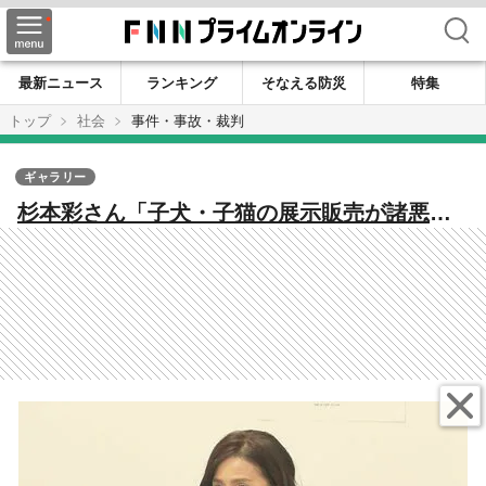
検索
最新ニュース
ランキング
そなえる防災
特集
トップ
社会
事件・事故・裁判
ギャラリー
杉本彩さん「子犬・子猫の展示販売が諸悪の
根源」命を大量生産・流通…ペットビジネス
の闇「さらなる厳罰化、規制を」