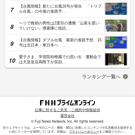
【台風情報】新たに台風16号が発生 「トリプ
ル台風」の今後の進路予…
ヘリで救助の男性は2度目の遭難「山菜を置い
ていけない」捜索隊に抵抗…
【台風情報】ダブル台風 最新の進路予想 15
号は北日本・東日本へ …
愛子さま、学習院幼稚園での思い出 運動会で
は天皇皇后両陛下が笑顔…
ランキング一覧へ
記事に対するご意見・ご感想や情報提供
運営会社
© Fuji News Network, Inc. All rights reserved.
当ウェブサイトでは、ユーザのニーズ・興味・関⼼に合致したコンテンツや広告配信を提供する
ためにクッキーを使⽤しています。詳細は、
プライバシーポリシー
をご確認ください。