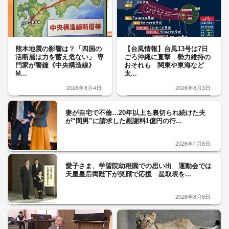
熊本地震の影響は？「四国の
【台風情報】台風13号は7日
活断層は力を蓄え危ない」 専
ごろ沖縄に直撃 勢力維持の
門家が警鐘《中央構造線》
おそれも 関東や東海など
M...
太...
2026年8月4日
2026年8月3日
妻が自宅で不倫…20年以上も裏切られ続けた夫
が“間男”に請求した慰謝料1億円の行...
2026年1月8日
愛子さま、学習院幼稚園での思い出 運動会では
天皇皇后両陛下が笑顔で応援 星取表を...
2026年8月8日