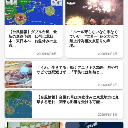
【台風情報】ダブル台風 最
「ルール守らないなら来なく
新の進路予想 15号は北日
ていい」“世界一”花火大会で
本・東日本へ お盆休みの交
禁止行為相次ぎ怒りの声
通...
場...
2026年8月8日
2026年8月3日
「うわ、生きてる」動くアニサキス25匹 酢やワ
サビでは死滅せず…「予防には加熱と...
2026年8月6日
【台風情報】台風15号はお盆休みに東北地方に直
撃する恐れ 関東も影響を受ける可能...
2026年8月8日