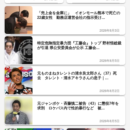
「売上金を金庫に」 イオンモール熊本で死亡の
22歳女性 勤務店運営会社の指示受け...
2026年8月3日
特定危険指定暴力団『工藤会』トップ 野村悟総裁
が引退 県公安委員会が公示 工藤会...
2026年8月5日
元ものまねタレントの清水良太郎さん（37）死
去 タレント・清水アキラさんの息子｜...
2026年8月2日
元ジャンポケ・斉藤慎二被告（43）に懲役7年を
求刑 ロケバス内で性的暴行など 被...
2026年8月5日