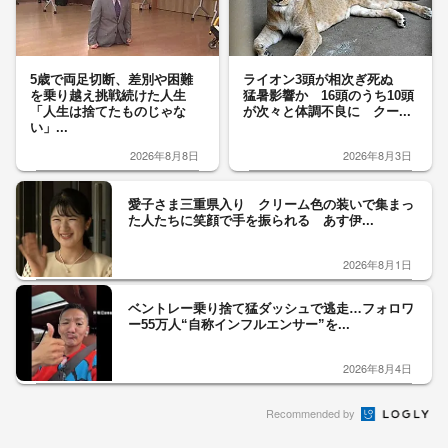
5歳で両足切断、差別や困難
ライオン3頭が相次ぎ死ぬ
を乗り越え挑戦続けた人生
猛暑影響か 16頭のうち10頭
「人生は捨てたものじゃな
が次々と体調不良に クー...
い」...
2026年8月8日
2026年8月3日
愛子さま三重県入り クリーム色の装いで集まっ
た人たちに笑顔で手を振られる あす伊...
2026年8月1日
ベントレー乗り捨て猛ダッシュで逃走…フォロワ
ー55万人“自称インフルエンサー”を...
2026年8月4日
Recommended by