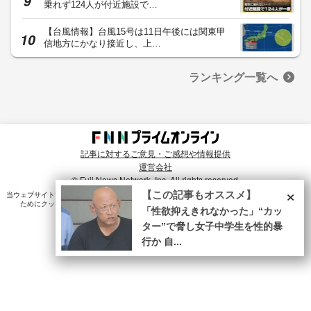
乗れず124人が付近施設で…
【台風情報】台風15号は11日午後には関東甲
信地方にかなり接近し、上…
ランキング一覧へ
記事に対するご意見・ご感想や情報提供
運営会社
© Fuji News Network, Inc. All rights reserved.
×
【この記事もオススメ】
当ウェブサイトでは、ユーザのニーズ・興味・関⼼に合致したコンテンツや広告配信を提供する
ためにクッキーを使⽤しています。詳細は、
プライバシーポリシー
をご確認ください。
「性欲抑えきれなかった」“カッ
ター”で脅し女子中学生を性的暴
行か 自...