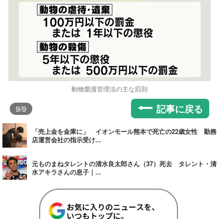
動物愛護管理法の主な罰則
記事に戻る
9
/9
「売上金を金庫に」 イオンモール熊本で死亡の22歳女性 勤務
店運営会社の指示受け...
元ものまねタレントの清水良太郎さん（37）死去 タレント・清
水アキラさんの息子｜...