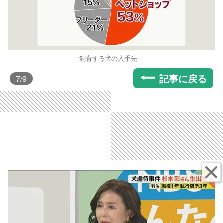
飼育する犬の入手先
記事に戻る
7
/9