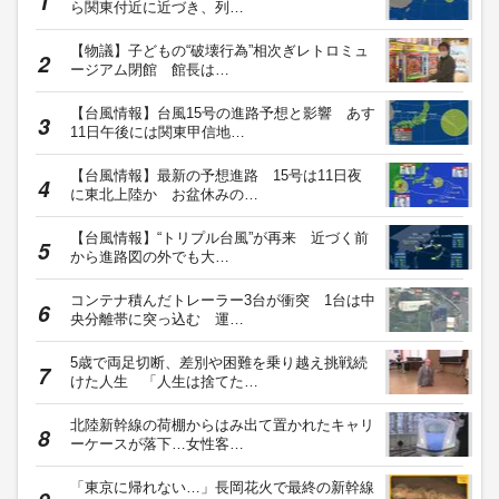
ら関東付近に近づき、列…
【物議】子どもの“破壊行為”相次ぎレトロミュ
ージアム閉館 館長は…
【台風情報】台風15号の進路予想と影響 あす
11日午後には関東甲信地…
【台風情報】最新の予想進路 15号は11日夜
に東北上陸か お盆休みの…
【台風情報】“トリプル台風”が再来 近づく前
から進路図の外でも大…
コンテナ積んだトレーラー3台が衝突 1台は中
央分離帯に突っ込む 運…
5歳で両足切断、差別や困難を乗り越え挑戦続
けた人生 「人生は捨てた…
北陸新幹線の荷棚からはみ出て置かれたキャリ
ーケースが落下…女性客…
「東京に帰れない…」長岡花火で最終の新幹線