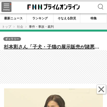
検索
最新ニュース
ランキング
そなえる防災
特集
トップ
社会
事件・事故・裁判
ギャラリー
杉本彩さん「子犬・子猫の展示販売が諸悪の
根源」命を大量生産・流通…ペットビジネス
の闇「さらなる厳罰化、規制を」