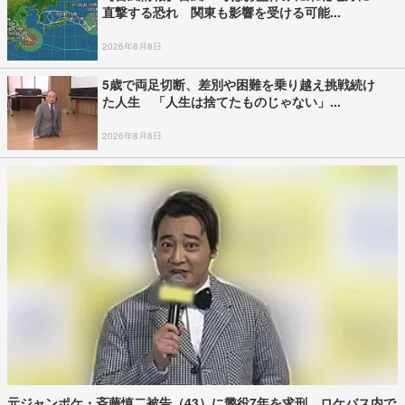
直撃する恐れ 関東も影響を受ける可能...
2026年8月8日
5歳で両足切断、差別や困難を乗り越え挑戦続け
た人生 「人生は捨てたものじゃない」...
2026年8月8日
元ジャンポケ・斉藤慎二被告（43）に懲役7年を求刑 ロケバス内で