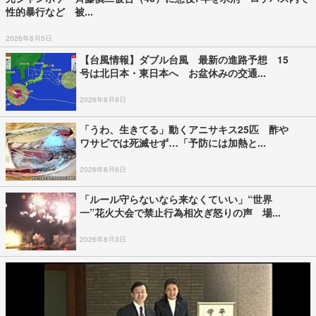
性的暴行など 被...
2026年8月5日
【台風情報】ダブル台風 最新の進路予想 15
号は北日本・東日本へ お盆休みの交通...
2026年8月8日
「うわ、生きてる」動くアニサキス25匹 酢や
ワサビでは死滅せず…「予防には加熱と...
2026年8月6日
「ルール守らないなら来なくていい」“世界
一”花火大会で禁止行為相次ぎ怒りの声 場...
2026年8月3日