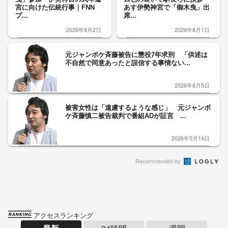
宮に向けた伝統行事｜FNN
あす伊勢神宮で「御木曳」出
プ...
席...
2026年8月2日
2026年8月1日
元ジャンポケ斉藤被告に懲役7年求刑 「供述は
不自然で同意あったと誤信する事情ない...
2026年8月5日
被害女性は「遠慮するような感じ」 元ジャンポ
ケ斉藤慎二被告裁判で番組ADが証言 ...
2026年5月14日
Recommended by
アクセスランキング