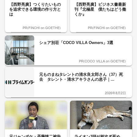
【西野亮廣】つくりたいもの
【西野亮廣】ビジネス書最新
を追求できる環境の作り方と
刊『北極星 僕たちはどう働
は
くか』
PR(FINCHI on GOETHE)
PR(FINCHI on GOETHE)
シェア別荘「COCO VILLA Owners」3選
PR(COCO VILLA on GOETHE)
元ものまねタレントの清水良太郎さん（37）死
去 タレント・清水アキラさんの息子｜...
2026年8月2日
元ジャンポケ・斉藤慎二被告
ライオン3頭が相次ぎ死ぬ