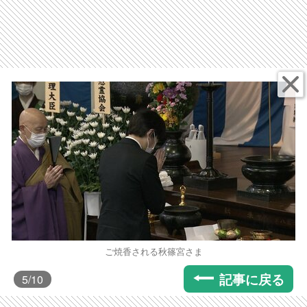
ご焼香される秋篠宮さま
記事に戻る
5
/10