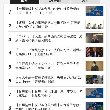
最新
24時間
週間
【台風情報】ダブル台風の今後の進路予想は
台風13号は9日（日）午後…
【速報】女性の脳腫瘍摘出手術で誤って“腫瘍
の無い部位”を摘出 脳…
「ネパールは天国」蔵内議長の発言が波紋 維
新・吉村代表「福岡県議…
「トランプ大統領はロシア政府のために活動の
可能性」FBIは現職大統領…
「生涯考え続けてください」江別市男子大学生
集団暴行死 主犯格・当…
タイの中高一貫校で銃乱射 教職員5人死亡20
人以上けが 容疑者の14歳…
【台風情報】台風15号は来週、東日本や北日本
に接近か お盆期間中の…
【台風情報】ダブル台風の週末の進路予想は
本州は土曜晴れも日曜は…