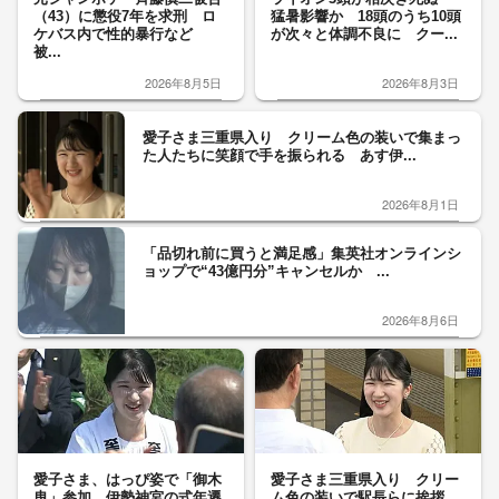
（43）に懲役7年を求刑 ロ
猛暑影響か 18頭のうち10頭
ケバス内で性的暴行など
が次々と体調不良に クー...
被...
2026年8月5日
2026年8月3日
愛子さま三重県入り クリーム色の装いで集まっ
た人たちに笑顔で手を振られる あす伊...
2026年8月1日
「品切れ前に買うと満足感」集英社オンラインシ
ョップで“43億円分”キャンセルか ...
2026年8月6日
愛子さま、はっぴ姿で「御木
愛子さま三重県入り クリー
曳」参加 伊勢神宮の式年遷
ム色の装いで駅長らに挨拶