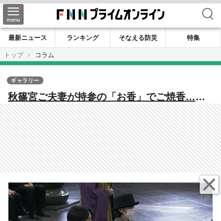
検索
最新ニュース
ランキング
そなえる防災
特集
トップ
コラム
ギャラリー
秋篠宮ご夫妻が持参の「お香」でご焼香…神
道だけではない皇室と仏教の深い縁