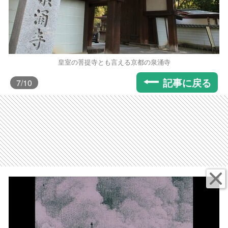
皇室の菩提寺とも言える京都の泉涌寺
記事に戻る
7
/10