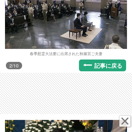
春季慰霊大法要に出席された秋篠宮ご夫妻
記事に戻る
2
/10