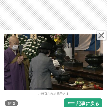
ご焼香される紀子さま
記事に戻る
6
/10