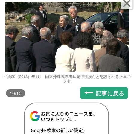
平成30（2018）年1月 国立沖縄戦没者墓苑で遺族らと懇談される上皇ご
夫妻
記事に戻る
10
/10