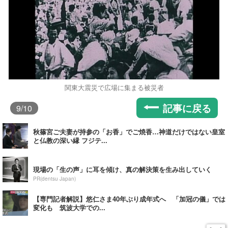
関東大震災で広場に集まる被災者
記事に戻る
9
/10
秋篠宮ご夫妻が持参の「お香」でご焼香…神道だけではない皇室
と仏教の深い縁 フジテ...
現場の「生の声」に耳を傾け、真の解決策を生み出していく
PR(dentsu Japan)
【専門記者解説】悠仁さま40年ぶり成年式へ 「加冠の儀」では
変化も 筑波大学での...