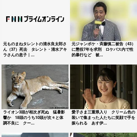
元ものまねタレントの清水良太郎さ
元ジャンポケ・斉藤慎二被告（43）
ん（37）死去 タレント・清水アキ
に懲役7年を求刑 ロケバス内で性
ラさんの息子｜...
的暴行など 被...
ライオン3頭が相次ぎ死ぬ 猛暑影
愛子さま三重県入り クリーム色の
響か 18頭のうち10頭が次々と体
装いで集まった人たちに笑顔で手を
調不良に クー...
振られる あす伊...