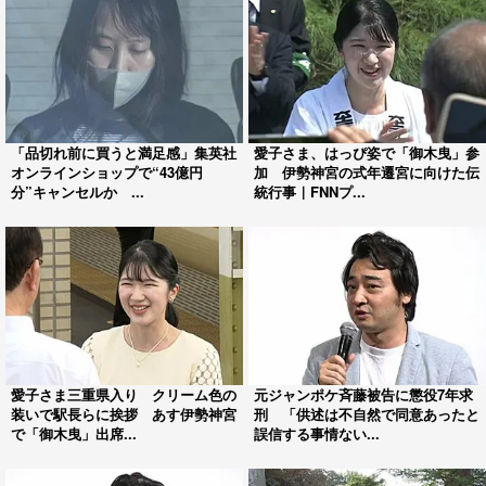
「品切れ前に買うと満足感」集英社
愛子さま、はっぴ姿で「御木曳」参
オンラインショップで“43億円
加 伊勢神宮の式年遷宮に向けた伝
分”キャンセルか ...
統行事｜FNNプ...
愛子さま三重県入り クリーム色の
元ジャンポケ斉藤被告に懲役7年求
装いで駅長らに挨拶 あす伊勢神宮
刑 「供述は不自然で同意あったと
で「御木曳」出席...
誤信する事情ない...