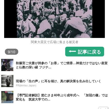
関東大震災で広場に集まる被災者
記事に戻る
9
/10
秋篠宮ご夫妻が持参の「お香」でご焼香…神道だけではない皇室
と仏教の深い縁 フジテ...
現場の「生の声」に耳を傾け、真の解決策を生み出していく
PR(dentsu Japan)
【専門記者解説】悠仁さま40年ぶり成年式へ 「加冠の儀」では
変化も 筑波大学での...