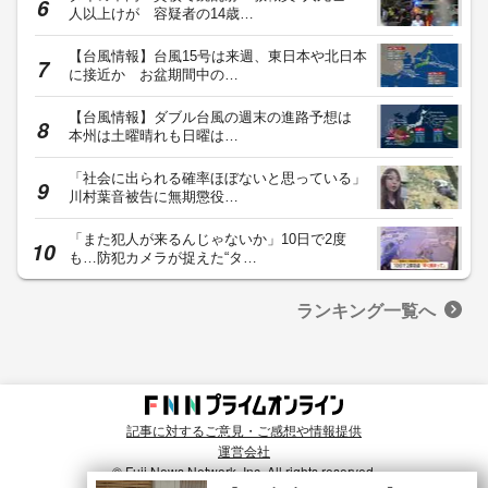
人以上けが 容疑者の14歳…
【台風情報】台風15号は来週、東日本や北日本
に接近か お盆期間中の…
【台風情報】ダブル台風の週末の進路予想は
本州は土曜晴れも日曜は…
「社会に出られる確率ほぼないと思っている」
川村葉音被告に無期懲役…
「また犯人が来るんじゃないか」10日で2度
も…防犯カメラが捉えた“タ…
ランキング一覧へ
記事に対するご意見・ご感想や情報提供
運営会社
© Fuji News Network, Inc. All rights reserved.