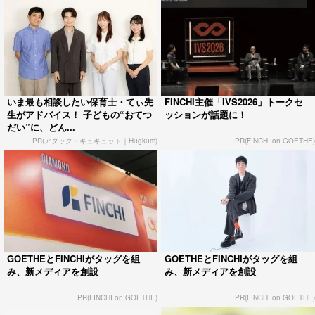
いま最も相談したい保育士・てぃ先
FINCHI主催「IVS2026」トークセ
生がアドバイス！ 子どもの“おてつ
ッションが話題に！
だい”に、どん...
PR(アタック・キュキュット｜Hugkum)
PR(FINCHI on GOETHE)
GOETHEとFINCHIがタッグを組
GOETHEとFINCHIがタッグを組
み、新メディアを創設
み、新メディアを創設
PR(FINCHI on GOETHE)
PR(FINCHI on GOETHE)