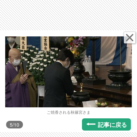
ご焼香される秋篠宮さま
記事に戻る
5
/10