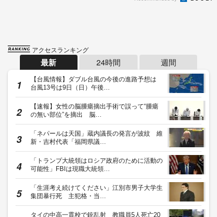
アクセスランキング
最新
24時間
週間
【台風情報】ダブル台風の今後の進路予想は
台風13号は9日（日）午後…
【速報】女性の脳腫瘍摘出手術で誤って“腫瘍
の無い部位”を摘出 脳…
「ネパールは天国」蔵内議長の発言が波紋 維
新・吉村代表「福岡県議…
「トランプ大統領はロシア政府のために活動の
可能性」FBIは現職大統領…
「生涯考え続けてください」江別市男子大学生
集団暴行死 主犯格・当…
タイの中高一貫校で銃乱射 教職員5人死亡20