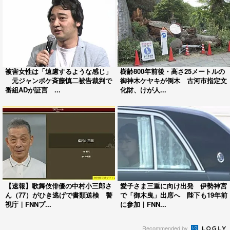
被害女性は「遠慮するような感じ」
樹齢800年前後・高さ25メートルの
元ジャンポケ斉藤慎二被告裁判で
御神木ケヤキが倒木 古河市指定文
番組ADが証言 ...
化財、けが人...
【速報】歌舞伎俳優の中村小三郎さ
愛子さま三重に向け出発 伊勢神宮
ん（77）がひき逃げで書類送検 警
で「御木曳」出席へ 陛下も19年前
視庁｜FNNプ...
に参加｜FNN...
Recommended by