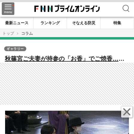
検索
最新ニュース
ランキング
そなえる防災
特集
トップ
コラム
ギャラリー
秋篠宮ご夫妻が持参の「お香」でご焼香…神
道だけではない皇室と仏教の深い縁