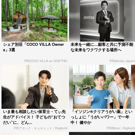
シェア別荘「COCO VILLA Owner
未来を一緒に…顧客と共に予測不能
s」3選
な未来をワクワクする場所へ
PR(COCO VILLA on GOETHE)
PR(dentsu Japan)
いま最も相談したい保育士・てぃ先
「イソジン®クリアうがい薬」とい
生がアドバイス！ 子どもの“おてつ
っしょに「うがいパワー」で一年
だい”に、どん...
中！ 健やか
PR(アタック・キュキュット｜Hugkum)
PR(iNova｜Hugkum)