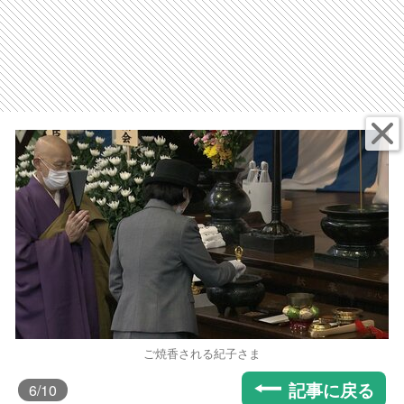
ご焼香される紀子さま
記事に戻る
6
/10