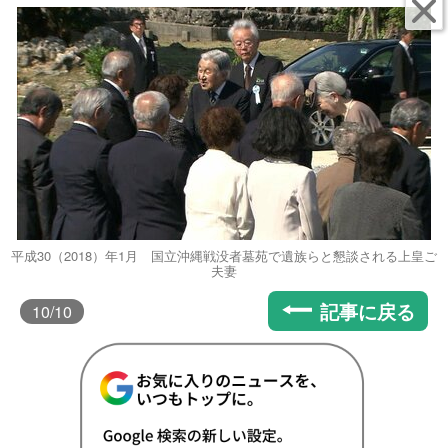
平成30（2018）年1月 国立沖縄戦没者墓苑で遺族らと懇談される上皇ご
夫妻
記事に戻る
10
/10