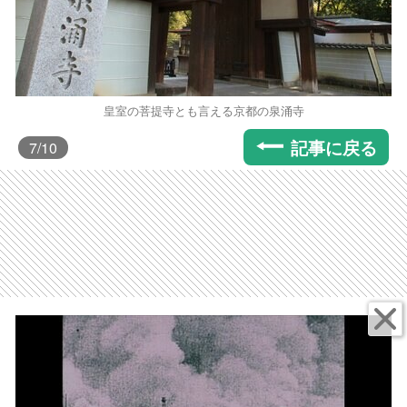
皇室の菩提寺とも言える京都の泉涌寺
記事に戻る
7
/10