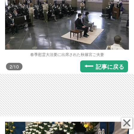
春季慰霊大法要に出席された秋篠宮ご夫妻
記事に戻る
2
/10