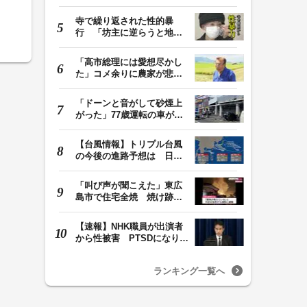
ロケバス内で性的…
寺で繰り返された性的暴
行 「坊主に逆らうと地獄
に落ちる」と脅され…
「高市総理には愛想尽かし
た」コメ余りに農家が悲
鳴 売値は生産原価…
「ドーンと音がして砂煙上
がった」77歳運転の車が立
体駐車場から落下…
【台風情報】トリプル台風
の今後の進路予想は 日本
周辺に13号・14号…
「叫び声が聞こえた」東広
島市で住宅全焼 焼け跡か
ら３人の遺体 １…
【速報】NHK職員が出演者
から性被害 PTSDになり休
職 復職時の異動希…
ランキング一覧へ