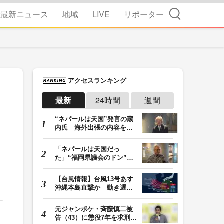
検索
最新ニュース
地域
LIVE
リポーター
アクセスランキング
最新
24時間
週間
“ネパールは天国”発言の蔵
内氏 海外出張の内容を説
明「心の豊かさ…
「ネパールは天国だっ
た」“福岡県議会のドン”蔵
内議長が発言 金銭…
【台風情報】台風13号あす
沖縄本島直撃か 動き遅く
週末に影響も 猛…
元ジャンポケ・斉藤慎二被
告（43）に懲役7年を求刑