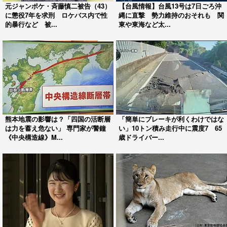
元ジャンポケ・斉藤慎二被告（43）
【台風情報】台風13号は7日ごろ沖
に懲役7年を求刑 ロケバス内で性
縄に直撃 勢力維持のおそれも 関
的暴行など 被...
東や東海など太...
熊本地震の影響は？「四国の活断層
「簡単にブレーキが利くわけではな
は力を蓄え危ない」 専門家が警鐘
い」10トン積み走行中に震度7 65
《中央構造線》M...
歳ドライバー...