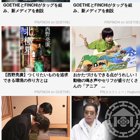
GOETHEとFINCHIがタッグを組
GOETHEとFINCHIがタッグを組
み、新メディアを創設
み、新メディアを創設
PR(FINCHI on GOETHE)
PR(FINCHI on GOETHE)
【西野亮廣】つくりたいものを追求
おかたづけもできる点がうれしい！
できる環境の作り方とは
動物の鳴き声やセリフが盛りだくさ
んの「アニア ...
PR(FINCHI on GOETHE)
PR(タカラトミー｜Hugkum)