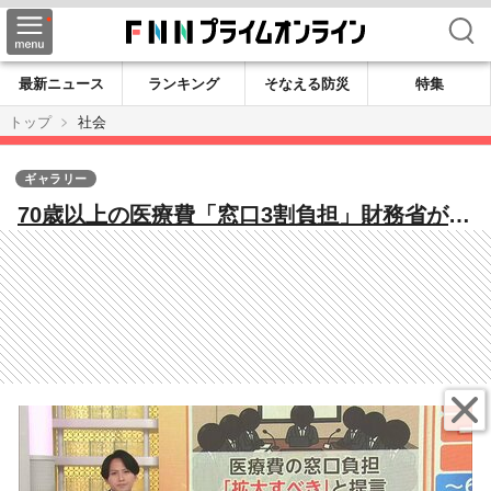
検索
最新ニュース
ランキング
そなえる防災
特集
トップ
社会
ギャラリー
70歳以上の医療費「窓口3割負担」財務省が提
言 医療関係者や専門家は“受診控えの危険
性”指摘