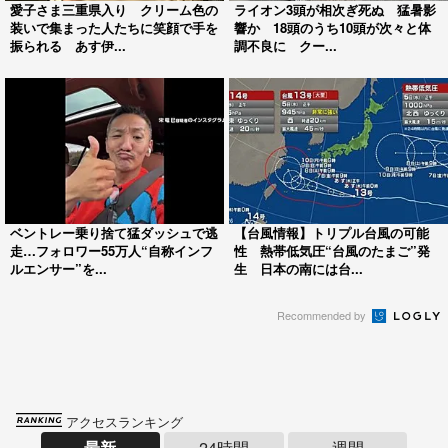
愛子さま三重県入り クリーム色の
ライオン3頭が相次ぎ死ぬ 猛暑影
装いで集まった人たちに笑顔で手を
響か 18頭のうち10頭が次々と体
振られる あす伊...
調不良に クー...
ベントレー乗り捨て猛ダッシュで逃
【台風情報】トリプル台風の可能
走…フォロワー55万人“自称インフ
性 熱帯低気圧“台風のたまご”発
ルエンサー”を...
生 日本の南には台...
Recommended by
アクセスランキング
最新
24時間
週間