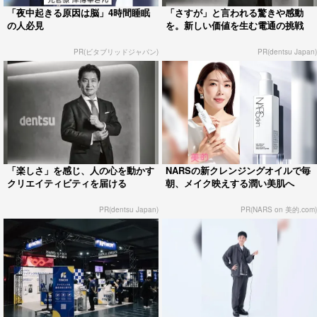
「夜中起きる原因は脳」4時間睡眠
「さすが」と言われる驚きや感動
の人必見
を。新しい価値を生む電通の挑戦
PR(ビタブリッドジャパン)
PR(dentsu Japan)
「楽しさ」を感じ、人の心を動かす
NARSの新クレンジングオイルで毎
クリエイティビティを届ける
朝、メイク映えする潤い美肌へ
PR(dentsu Japan)
PR(NARS on 美的.com)