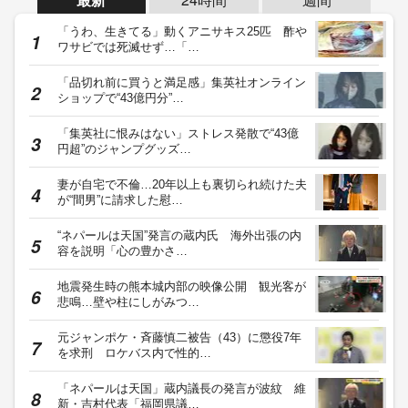
「うわ、生きてる」動くアニサキス25匹 酢や
ワサビでは死滅せず…「…
「品切れ前に買うと満足感」集英社オンライン
ショップで“43億円分”…
「集英社に恨みはない」ストレス発散で“43億
円超”のジャンプグッズ…
妻が自宅で不倫…20年以上も裏切られ続けた夫
が“間男”に請求した慰…
“ネパールは天国”発言の蔵内氏 海外出張の内
容を説明「心の豊かさ…
地震発生時の熊本城内部の映像公開 観光客が
悲鳴…壁や柱にしがみつ…
元ジャンポケ・斉藤慎二被告（43）に懲役7年
を求刑 ロケバス内で性的…
「ネパールは天国」蔵内議長の発言が波紋 維
新・吉村代表「福岡県議…