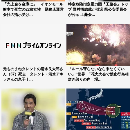
「売上金を金庫に」 イオンモール
特定危険指定暴力団『工藤会』トッ
熊本で死亡の22歳女性 勤務店運営
プ 野村悟総裁が引退 県公安委員会
会社の指示受け...
が公示 工藤会...
元ものまねタレントの清水良太郎さ
「ルール守らないなら来なくてい
ん（37）死去 タレント・清水アキ
い」“世界一”花火大会で禁止行為相
ラさんの息子｜...
次ぎ怒りの声 場...