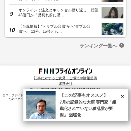
オンラインで注文とキャンセル繰り返し 総額
43億円か「品切れ前に購…
【台風情報】“トリプル台風”から“ダブル台
風”へ 13号、15号とも…
ランキング一覧へ
記事に対するご意見・ご感想や情報提供
運営会社
© Fuji News Network, Inc. All rights reserved.
×
【この記事もオススメ】
当ウェブサイトでは、ユーザのニーズ・興味・関⼼に合致したコンテンツや広告配信を提供する
ためにクッキーを使⽤しています。詳細は、
プライバシーポリシー
をご確認ください。
7月の記録的な大雨 専門家「組
織化されていない積乱雲が要
因」 温暖化...