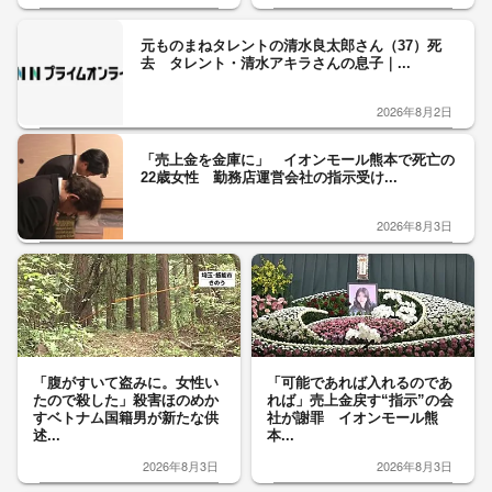
元ものまねタレントの清水良太郎さん（37）死
去 タレント・清水アキラさんの息子｜...
2026年8月2日
「売上金を金庫に」 イオンモール熊本で死亡の
22歳女性 勤務店運営会社の指示受け...
2026年8月3日
「腹がすいて盗みに。女性い
「可能であれば入れるのであ
たので殺した」殺害ほのめか
れば」売上金戻す“指示”の会
すベトナム国籍男が新たな供
社が謝罪 イオンモール熊
述...
本...
2026年8月3日
2026年8月3日