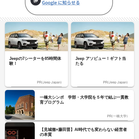
Jeepの7シーターを85時間体
Jeep アソビュー！ギフト当
験！
たる
PR(Jeep Japan)
PR(Jeep Japan)
一橋大シンポ 学部・大学院を５年で結ぶ一貫教
育プログラム
PR(一橋大学)
【見城徹×藤田晋】AI時代でも変わらない経営者
の本質