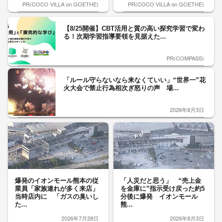
PR(COCO VILLA on GOETHE)
PR(COCO VILLA on GOETHE)
【8/25開催】CBT活用と質の高い探究学習で変わ
る！次期学習指導要領を見据えた...
PR(COMPASS)
「ルール守らないなら来なくていい」“世界一”花
火大会で禁止行為相次ぎ怒りの声 場...
2026年8月3日
爆発のイオンモール熊本の従
「人災だと思う」 “売上金
業員「家族連れが多く来店」
を金庫に”指示受け戻った約5
当時店内に 「ガスの臭いし
分後に爆発 イオンモール
た...
熊...
2026年7月28日
2026年8月3日