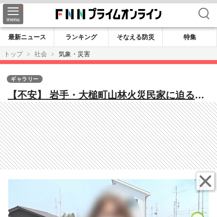
検索
最新ニュース
ランキング
そなえる防災
特集
トップ
社会
気象・災害
ギャラリー
【不安】 岩手・大槌町山林火災民家に迫る火
の手…避難に悩む家族を取材 鎮火のめど
は？