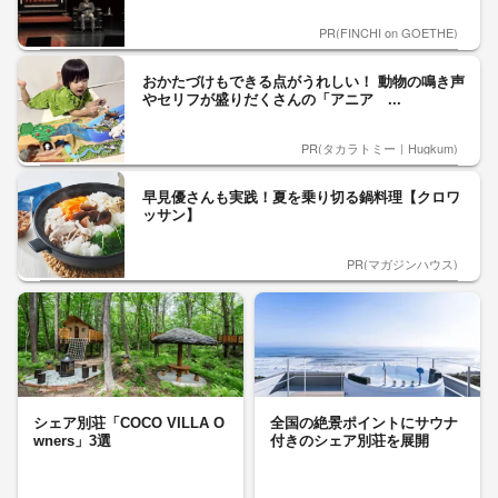
PR(FINCHI on GOETHE)
おかたづけもできる点がうれしい！ 動物の鳴き声
やセリフが盛りだくさんの「アニア ...
PR(タカラトミー｜Hugkum)
早見優さんも実践！夏を乗り切る鍋料理【クロワ
ッサン】
PR(マガジンハウス)
シェア別荘「COCO VILLA O
全国の絶景ポイントにサウナ
wners」3選
付きのシェア別荘を展開