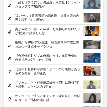
「品切れ前に買うと満足感」集英社オンライン
ショップで“43億円分”…
“ネパールは天国”発言の蔵内氏 海外出張の内
容を説明「心の豊かさ…
妻が自宅で不倫…20年以上も裏切られ続けた夫
が“間男”に請求した慰…
衝突から10秒で3人逃走 軽自動車が市電に突
っ込む一部始終をドラレコ…
【台風情報】ダブル台風の今後の進路予想は
台風13号は7日（金）昼過…
【速報】北朝鮮が弾道ミサイルの可能性がある
ものを発射 金与正氏「…
元ジャンポケ・斉藤慎二被告（43）に懲役7年
を求刑 ロケバス内で性的…
オンラインで注文とキャンセル繰り返し 総額
43億円か「品切れ前に購…