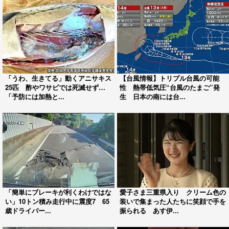
「うわ、生きてる」動くアニサキス
【台風情報】トリプル台風の可能
25匹 酢やワサビでは死滅せず…
性 熱帯低気圧“台風のたまご”発
「予防には加熱と...
生 日本の南には台...
「簡単にブレーキが利くわけではな
愛子さま三重県入り クリーム色の
い」10トン積み走行中に震度7 65
装いで集まった人たちに笑顔で手を
歳ドライバー...
振られる あす伊...