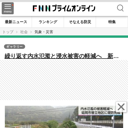
検索
最新ニュース
ランキング
そなえる防災
特集
トップ
社会
気象・災害
ギャラリー
繰り返す内水氾濫と浸水被害の軽減へ 新た
な堤防とポンプが完成 延岡市北川町曽立地
区