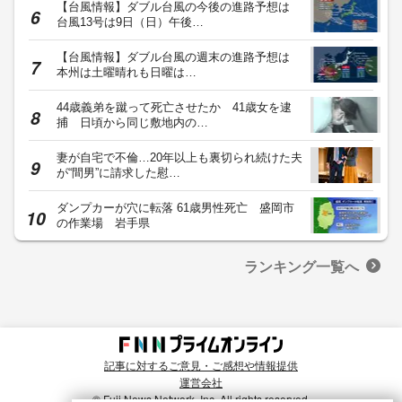
【台風情報】ダブル台風の今後の進路予想は
台風13号は9日（日）午後…
【台風情報】ダブル台風の週末の進路予想は
本州は土曜晴れも日曜は…
44歳義弟を蹴って死亡させたか 41歳女を逮
捕 日頃から同じ敷地内の…
妻が自宅で不倫…20年以上も裏切られ続けた夫
が“間男”に請求した慰…
ダンプカーが穴に転落 61歳男性死亡 盛岡市
の作業場 岩手県
ランキング一覧へ
記事に対するご意見・ご感想や情報提供
運営会社
© Fuji News Network, Inc. All rights reserved.