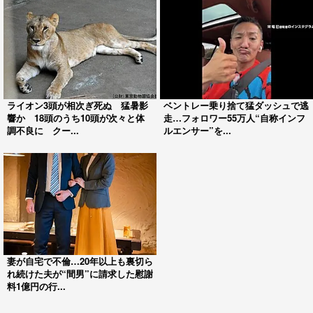
ライオン3頭が相次ぎ死ぬ 猛暑影
ベントレー乗り捨て猛ダッシュで逃
響か 18頭のうち10頭が次々と体
走…フォロワー55万人“自称インフ
調不良に クー...
ルエンサー”を...
妻が自宅で不倫…20年以上も裏切ら
れ続けた夫が“間男”に請求した慰謝
料1億円の行...