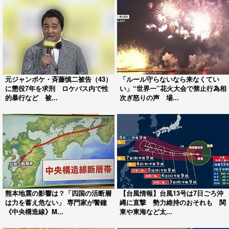
元ジャンポケ・斉藤慎二被告（43）
「ルール守らないなら来なくてい
に懲役7年を求刑 ロケバス内で性
い」“世界一”花火大会で禁止行為相
的暴行など 被...
次ぎ怒りの声 場...
熊本地震の影響は？「四国の活断層
【台風情報】台風13号は7日ごろ沖
は力を蓄え危ない」 専門家が警鐘
縄に直撃 勢力維持のおそれも 関
《中央構造線》M...
東や東海など太...