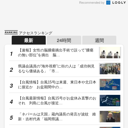
Recommended by
アクセスランキング
最新
24時間
週間
【速報】女性の脳腫瘍摘出手術で誤って“腫瘍
の無い部位”を摘出 脳…
県議会議員の“海外視察”に街の人は「成功例見
るなら価値ある」「市…
【台風情報】台風15号は来週、東日本や北日本
に接近か お盆期間中の…
【台風最新情報】台風15号がお盆休み直撃のお
それ 列島に台風が接近…
「ネパールは天国」蔵内議長の発言が波紋 維
新・吉村代表「福岡県議…