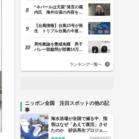
“ネパールは天国”発言の蔵
内氏 海外出張の内容を説
明「心の豊かさ…
【台風情報】台風15号が発
生 トリプル台風の今後の
進路予想は 台風1…
男性教諭を懲戒免職 男子
バレー部顧問が部費14万円
余を私的流用…旅…
ランキング一覧へ
ニッポン全国 注目スポットの他の記
事
海水浴場が全国で減る中、指
宿はなぜ「あえて復活」させ
たのか 砂浜再生プロジェク
トの舞台裏
2026年8月6日
都道府県