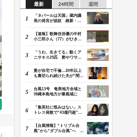
最新
24時間
週間
「ネパールは天国」蔵内議
長の発言が波紋 維新・吉
村代表「福岡県議…
【速報】歌舞伎俳優の中村
小三郎さん（77）がひき逃
げ疑いで書類送検…
「うわ、生きてる」動くア
ニサキス25匹 酢やワサビ
では死滅せず…「…
妻が自宅で不倫…20年以上
も裏切られ続けた夫が“間
男”に請求した慰…
台風13号 奄美地方全域と
沖縄本島地方が暴風域に
「集英社に恨みはない」ス
トレス発散で“43億円超”の
ジャンプグッズ…
【台風情報】“トリプル台
風”から“ダブル台風”へ 13
号、15号とも…