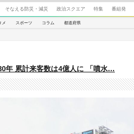
そなえる防災・減災
政治スクエア
特集
番組発
タメ
スポーツ
コラム
都道府県
0年 累計来客数は4億人に 「噴水…