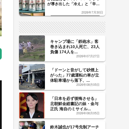
が導き出した「冷え」と「辛
口」のおいしい関係 青く変化
2026年7月30日
した「辛口カーブ」が飲み頃の
サイン！
キャンプ場に「鉄砲水」客
巻き込まれ10人死亡、23人
負傷 174人を...
2026年07月27日
「ドーンと音がして砂煙上
がった」77歳運転の車が立
体駐車場から落下、...
2026年08月05日
「日本を必ず後悔させる」
北朝鮮金総書記の妹・金与
正氏 海自のミサイル...
2026年08月05日
鈴木誠也が17号先制アーチ