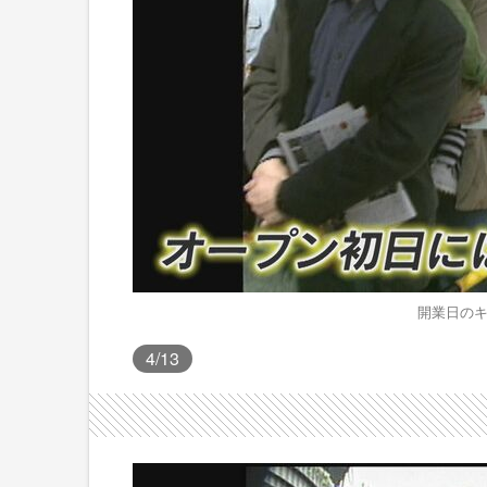
開業日のキ
4
/13