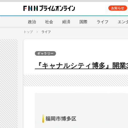
お知らせ
政治
社会
経済
国際
ライフ
エン
トップ
ライフ
ギャラリー
『キャナルシティ博多』開業3