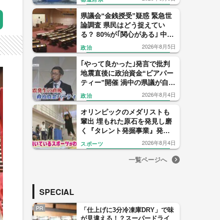
県議会“金銭授受”疑惑 緊急世
論調査 県民はどう捉えてい
る？ 80%が｢関心がある｣ 中尾
元県議の会見 信用したのは僅
2026年8月5日
政治
か1% 【福岡発】
｢やって良かった｣発言で批判
地震直後に政治資金“ビアパー
ティー”開催 渦中の県議が自民
党県議団トップを辞任表明
2026年8月4日
政治
【福岡発】
オリンピックのメダリストも
輩出 埋もれた原石を発見し磨
く『タレント発掘事業』発足
から22年 1000人に1人の“狭き
2026年8月4日
スポーツ
門” 【福岡発】
一覧ページへ
SPECIAL
PR
「仕上げに3分冷凍庫DRY」で味
が見違える！？スーパードライ