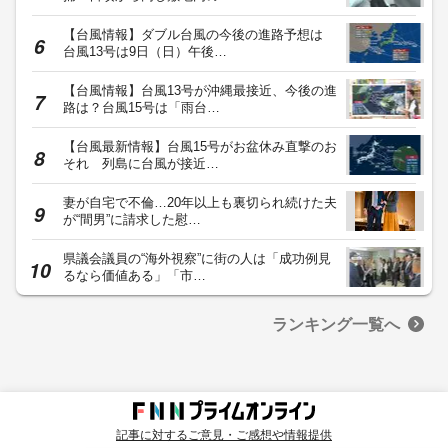
【台風情報】ダブル台風の今後の進路予想は
台風13号は9日（日）午後…
【台風情報】台風13号が沖縄最接近、今後の進
路は？台風15号は「雨台…
【台風最新情報】台風15号がお盆休み直撃のお
それ 列島に台風が接近…
妻が自宅で不倫…20年以上も裏切られ続けた夫
が“間男”に請求した慰…
県議会議員の“海外視察”に街の人は「成功例見
るなら価値ある」「市…
ランキング一覧へ
記事に対するご意見・ご感想や情報提供