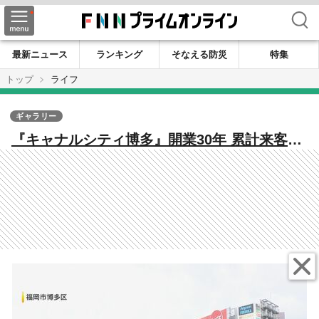
検索
最新ニュース
ランキング
そなえる防災
特集
トップ
ライフ
ギャラリー
『キャナルシティ博多』開業30年 累計来客数
は4億人に 「噴水でびしょびしょになっ
て…」懐かしい思い出も 【福岡発】