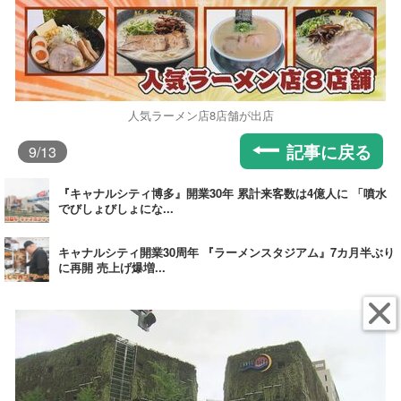
人気ラーメン店8店舗が出店
記事に戻る
9
/13
『キャナルシティ博多』開業30年 累計来客数は4億人に 「噴水
でびしょびしょにな...
キャナルシティ開業30周年 『ラーメンスタジアム』7カ月半ぶり
に再開 売上げ爆増...