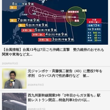
【台風情報】台風13号は7日ごろ沖縄に直撃 勢力維持のおそれも
関東や東海など太...
2026年8月3日
元ジャンポケ・斉藤慎二被告（43）に懲役7年を
求刑 ロケバス内で性的暴行など 被...
2026年8月5日
西九州新幹線開業3年「2年目からガタ落ち」駅
前レストラン閉店…特急列車3分の1以...
2025年10月7日