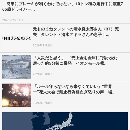
「簡単にブレーキが利くわけではない」10トン積み走行中に震度7
65歳ドライバー...
2026年7月31日
元ものまねタレントの清水良太郎さん（37）死
去 タレント・清水アキラさんの息子｜...
2026年8月2日
「人災だと思う」 “売上金を金庫に”指示受け
戻った約5分後に爆発 イオンモール熊...
2026年8月3日
「ルール守らないなら来なくていい」“世界
一”花火大会で禁止行為相次ぎ怒りの声 場...
2026年8月3日