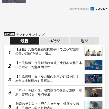
Recommended by
アクセスランキング
最新
24時間
週間
【速報】女性の脳腫瘍摘出手術で誤って“腫瘍
の無い部位”を摘出 脳…
【台風情報】台風15号は来週、東日本や北日本
に接近か お盆期間中の…
【台風情報】ダブル台風の週末の進路予想は
本州は土曜晴れも日曜は…
「ネパールは天国」蔵内議長の発言が波紋 維
新・吉村代表「福岡県議…
44歳義弟を蹴って死亡させたか 41歳女を逮
捕 日頃から同じ敷地内の…