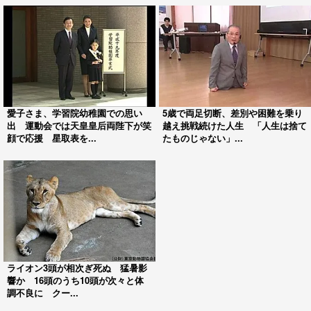
愛子さま、学習院幼稚園での思い
5歳で両足切断、差別や困難を乗り
出 運動会では天皇皇后両陛下が笑
越え挑戦続けた人生 「人生は捨て
顔で応援 星取表を...
たものじゃない」...
ライオン3頭が相次ぎ死ぬ 猛暑影
響か 16頭のうち10頭が次々と体
調不良に クー...