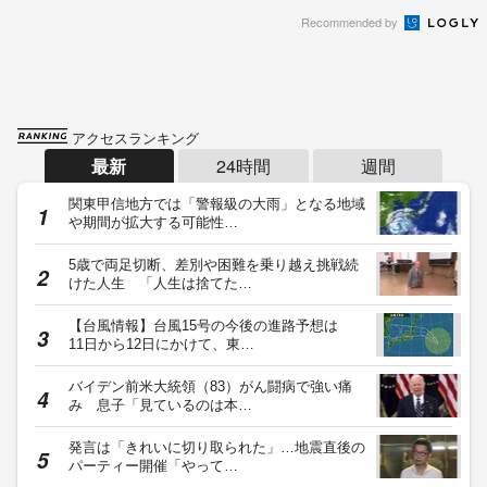
Recommended by
アクセスランキング
最新
24時間
週間
関東甲信地方では「警報級の大雨」となる地域
や期間が拡大する可能性…
5歳で両足切断、差別や困難を乗り越え挑戦続
けた人生 「人生は捨てた…
【台風情報】台風15号の今後の進路予想は
11日から12日にかけて、東…
バイデン前米大統領（83）がん闘病で強い痛
み 息子「見ているのは本…
発言は「きれいに切り取られた」…地震直後の
パーティー開催「やって…