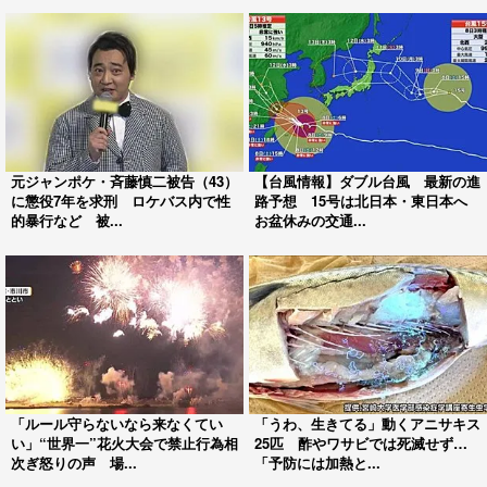
元ジャンポケ・斉藤慎二被告（43）
【台風情報】ダブル台風 最新の進
に懲役7年を求刑 ロケバス内で性
路予想 15号は北日本・東日本へ
的暴行など 被...
お盆休みの交通...
「ルール守らないなら来なくてい
「うわ、生きてる」動くアニサキス
い」“世界一”花火大会で禁止行為相
25匹 酢やワサビでは死滅せず…
次ぎ怒りの声 場...
「予防には加熱と...