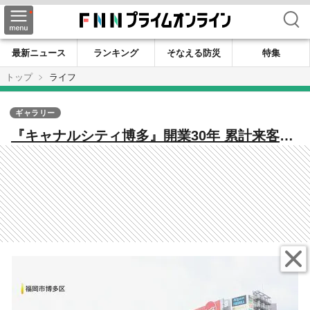
検索
最新ニュース
ランキング
そなえる防災
特集
トップ
ライフ
ギャラリー
『キャナルシティ博多』開業30年 累計来客数
は4億人に 「噴水でびしょびしょになっ
て…」懐かしい思い出も 【福岡発】