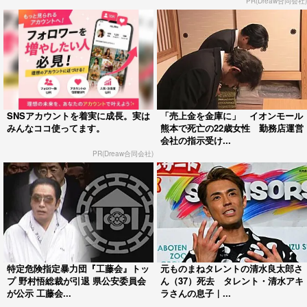
PR(Dreaw合同会社)
SNSアカウントを着実に成長。実は
「売上金を金庫に」 イオンモール
みんなココ使ってます。
熊本で死亡の22歳女性 勤務店運営
会社の指示受け...
PR(Dreaw合同会社)
特定危険指定暴力団『工藤会』トッ
元ものまねタレントの清水良太郎さ
プ 野村悟総裁が引退 県公安委員会
ん（37）死去 タレント・清水アキ
が公示 工藤会...
ラさんの息子｜...