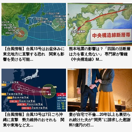
【台風情報】台風15号はお盆休みに
熊本地震の影響は？「四国の活断層
東北地方に直撃する恐れ 関東も影
は力を蓄え危ない」 専門家が警鐘
響を受ける可能...
《中央構造線》M...
【台風情報】台風13号は7日ごろ沖
妻が自宅で不倫…20年以上も裏切ら
縄に直撃 勢力維持のおそれも 関
れ続けた夫が“間男”に請求した慰謝
東や東海など太...
料1億円の行...