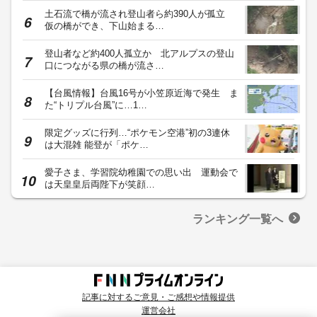
土石流で橋が流され登山者ら約390人が孤立
仮の橋ができ、下山始まる…
登山者など約400人孤立か 北アルプスの登山
口につながる県の橋が流さ…
【台風情報】台風16号が小笠原近海で発生 ま
た“トリプル台風”に…1…
限定グッズに行列…“ポケモン空港”初の3連休
は大混雑 能登が「ポケ…
愛子さま、学習院幼稚園での思い出 運動会で
は天皇皇后両陛下が笑顔…
ランキング一覧へ
記事に対するご意見・ご感想や情報提供
運営会社