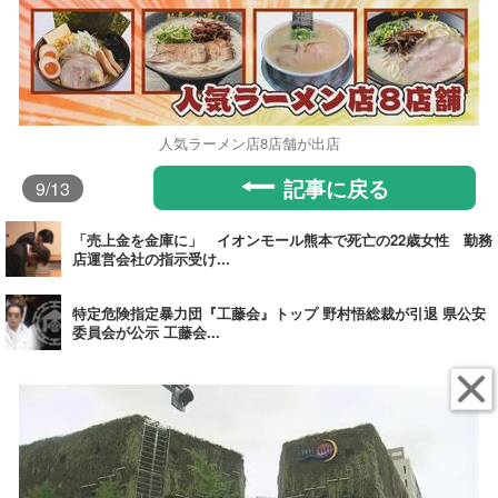
人気ラーメン店8店舗が出店
記事に戻る
9
/13
「売上金を金庫に」 イオンモール熊本で死亡の22歳女性 勤務
店運営会社の指示受け...
特定危険指定暴力団『工藤会』トップ 野村悟総裁が引退 県公安
委員会が公示 工藤会...