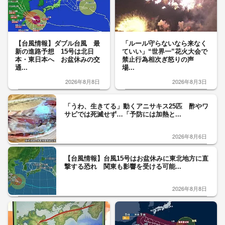
【台風情報】ダブル台風 最
「ルール守らないなら来なく
新の進路予想 15号は北日
ていい」“世界一”花火大会で
本・東日本へ お盆休みの交
禁止行為相次ぎ怒りの声
通...
場...
2026年8月8日
2026年8月3日
「うわ、生きてる」動くアニサキス25匹 酢やワ
サビでは死滅せず…「予防には加熱と...
2026年8月6日
【台風情報】台風15号はお盆休みに東北地方に直
撃する恐れ 関東も影響を受ける可能...
2026年8月8日