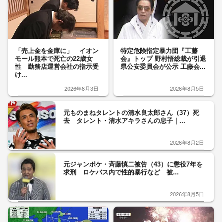
「売上金を金庫に」 イオン
特定危険指定暴力団『工藤
モール熊本で死亡の22歳女
会』トップ 野村悟総裁が引退
性 勤務店運営会社の指示受
県公安委員会が公示 工藤会...
け...
2026年8月3日
2026年8月5日
元ものまねタレントの清水良太郎さん（37）死
去 タレント・清水アキラさんの息子｜...
2026年8月2日
元ジャンポケ・斉藤慎二被告（43）に懲役7年を
求刑 ロケバス内で性的暴行など 被...
2026年8月5日