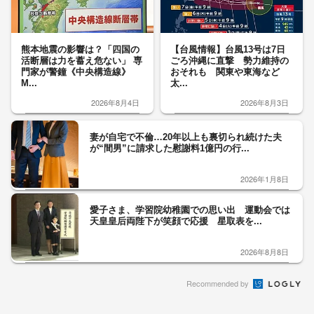
熊本地震の影響は？「四国の
【台風情報】台風13号は7日
活断層は力を蓄え危ない」 専
ごろ沖縄に直撃 勢力維持の
門家が警鐘《中央構造線》
おそれも 関東や東海など
M...
太...
2026年8月4日
2026年8月3日
妻が自宅で不倫…20年以上も裏切られ続けた夫
が“間男”に請求した慰謝料1億円の行...
2026年1月8日
愛子さま、学習院幼稚園での思い出 運動会では
天皇皇后両陛下が笑顔で応援 星取表を...
2026年8月8日
Recommended by