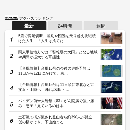
アクセスランキング
最新
24時間
週間
5歳で両足切断、差別や困難を乗り越え挑戦続
けた人生 「人生は捨てた…
関東甲信地方では「警報級の大雨」となる地域
や期間が拡大する可能性…
【台風情報】台風15号の今後の進路予想は
11日から12日にかけて、東…
【台風情報】台風15号は11日頃に東北などに
接近・上陸へ 9日は秋田・…
バイデン前米大統領（83）がん闘病で強い痛
み 息子「見ているのは本…
土石流で橋が流され登山者ら約390人が孤立
仮の橋ができ、下山始まる…