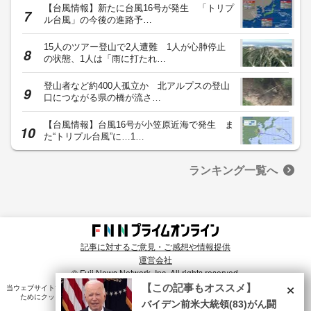
【台風情報】新たに台風16号が発生 「トリプ
ル台風」の今後の進路予…
15人のツアー登山で2人遭難 1人が心肺停止
の状態、1人は「雨に打たれ…
登山者など約400人孤立か 北アルプスの登山
口につながる県の橋が流さ…
【台風情報】台風16号が小笠原近海で発生 ま
た“トリプル台風”に…1…
ランキング一覧へ
記事に対するご意見・ご感想や情報提供
運営会社
© Fuji News Network, Inc. All rights reserved.
×
【この記事もオススメ】
当ウェブサイトでは、ユーザのニーズ・興味・関⼼に合致したコンテンツや広告配信を提供する
ためにクッキーを使⽤しています。詳細は、
プライバシーポリシー
をご確認ください。
バイデン前米大統領(83)がん闘