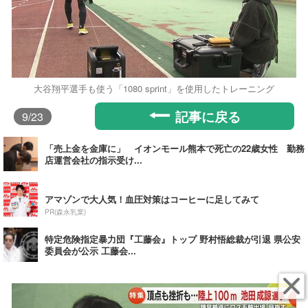
大谷翔平選手も使う「1080 sprint」を使用したトレーニング
記事に戻る
9
/23
「売上金を金庫に」 イオンモール熊本で死亡の22歳女性 勤務
店運営会社の指示受け...
アマゾンで大人気！血圧対策はコーヒーに足してみて
PR(森永乳業)
特定危険指定暴力団『工藤会』トップ 野村悟総裁が引退 県公安
委員会が公示 工藤会...