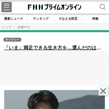
検索
最新ニュース
ランキング
そなえる防災
特集
トップ
スポーツ
ギャラリー
「いま」満足できる生き方を…選んだのは地
元で“ひとり”陸上に向き合う道 ユース五輪
銅メダリストの24歳のスプリンターが「ロス
五輪」を目指す