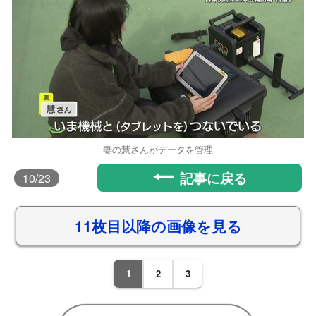
妻の慧さんがデータを管理
記事に戻る
10
/23
11枚目以降の画像を見る
1
2
3