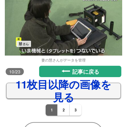
妻の慧さんがデータを管理
記事に戻る
10
/23
11枚目以降の画像を
見る
1
2
3