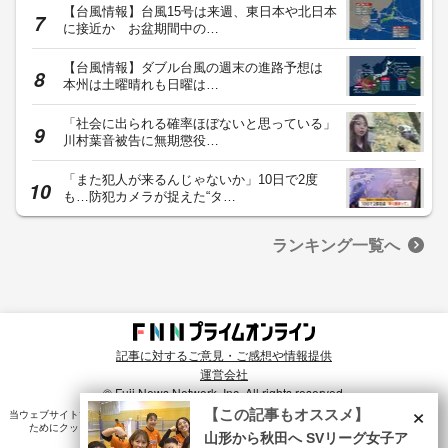
【台風情報】台風15号は来週、東日本や北日本
に接近か お盆期間中の…
【台風情報】ダブル台風の週末の進路予想は
本州は土曜晴れも日曜は…
「社会に出られる確率ほぼないと思っている」
川村葉音被告に無期懲役…
「また犯人が来るんじゃないか」10日で2度
も…防犯カメラが捉えた“タ…
ランキング一覧へ
記事に対するご意見・ご感想や情報提供
運営会社
© Fuji News Network, Inc. All rights reserved.
×
【この記事もオススメ】
当ウェブサイトでは、ユーザのニーズ・興味・関⼼に合致したコンテンツや広告配信を提供する
ためにクッキーを使⽤しています。詳細は、
プライバシーポリシー
をご確認ください。
山形から秋田へ SVリーグ女子ア