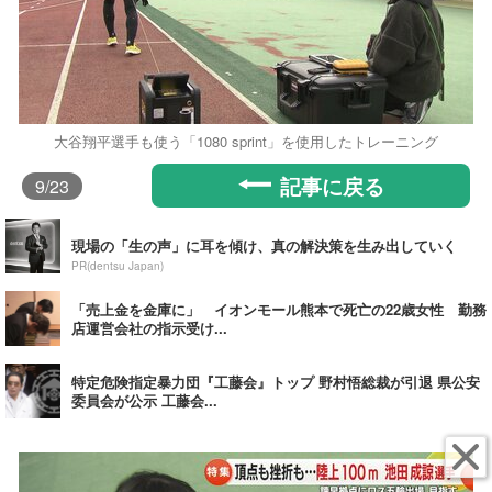
大谷翔平選手も使う「1080 sprint」を使用したトレーニング
記事に戻る
9
/23
現場の「生の声」に耳を傾け、真の解決策を生み出していく
PR(dentsu Japan)
「売上金を金庫に」 イオンモール熊本で死亡の22歳女性 勤務
店運営会社の指示受け...
特定危険指定暴力団『工藤会』トップ 野村悟総裁が引退 県公安
委員会が公示 工藤会...