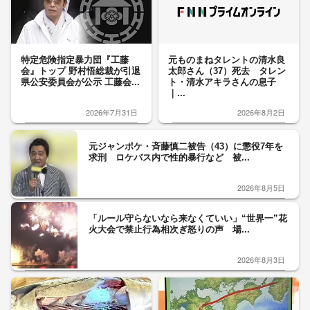
特定危険指定暴力団『工藤
元ものまねタレントの清水良
会』トップ 野村悟総裁が引退
太郎さん（37）死去 タレン
県公安委員会が公示 工藤会...
ト・清水アキラさんの息子
｜...
2026年7月31日
2026年8月2日
元ジャンポケ・斉藤慎二被告（43）に懲役7年を
求刑 ロケバス内で性的暴行など 被...
2026年8月5日
「ルール守らないなら来なくていい」“世界一”花
火大会で禁止行為相次ぎ怒りの声 場...
2026年8月3日