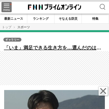
検索
最新ニュース
ランキング
そなえる防災
特集
トップ
スポーツ
ギャラリー
「いま」満足できる生き方を…選んだのは地
元で“ひとり”陸上に向き合う道 ユース五輪
銅メダリストの24歳のスプリンターが「ロス
五輪」を目指す