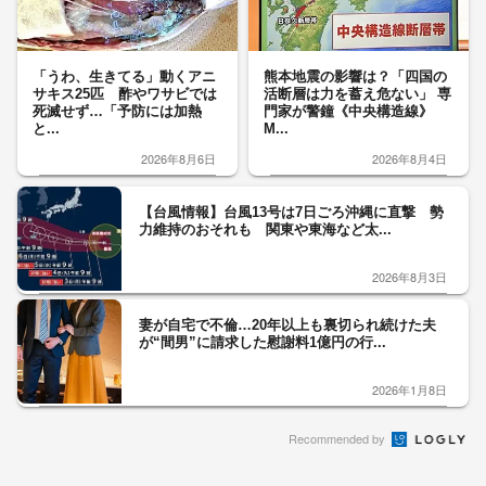
「うわ、生きてる」動くアニ
熊本地震の影響は？「四国の
サキス25匹 酢やワサビでは
活断層は力を蓄え危ない」 専
死滅せず…「予防には加熱
門家が警鐘《中央構造線》
と...
M...
2026年8月6日
2026年8月4日
【台風情報】台風13号は7日ごろ沖縄に直撃 勢
力維持のおそれも 関東や東海など太...
2026年8月3日
妻が自宅で不倫…20年以上も裏切られ続けた夫
が“間男”に請求した慰謝料1億円の行...
2026年1月8日
Recommended by