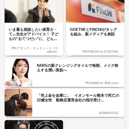
いま最も相談したい保育士・
GOETHEとFINCHIがタッグ
てぃ先生がアドバイス！ 子ど
を組み、新メディアを創設
もの“おてつだい”に、どん...
PR(アタック・キュキュット｜H
ugkum)
PR(FINCHI on GOETHE)
NARSの新クレンジングオイルで毎朝、メイク映
えする潤い美肌へ
PR(NARS on 美的.com)
「売上金を金庫に」 イオンモール熊本で死亡の
22歳女性 勤務店運営会社の指示受け...
2026年8月3日