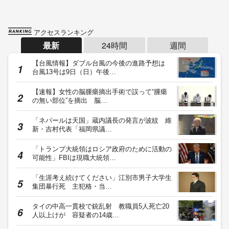
アクセスランキング
最新
24時間
週間
【台風情報】ダブル台風の今後の進路予想は
台風13号は9日（日）午後…
【速報】女性の脳腫瘍摘出手術で誤って“腫瘍
の無い部位”を摘出 脳…
「ネパールは天国」蔵内議長の発言が波紋 維
新・吉村代表「福岡県議…
「トランプ大統領はロシア政府のために活動の
可能性」FBIは現職大統領…
「生涯考え続けてください」江別市男子大学生
集団暴行死 主犯格・当…
タイの中高一貫校で銃乱射 教職員5人死亡20
人以上けが 容疑者の14歳…