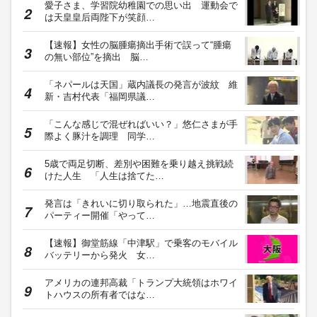
愛子さま、学習院幼稚園での思い出 運動会で
は天皇皇后両陛下が笑顔…
【速報】女性の脳腫瘍摘出手術で誤って“腫瘍
の無い部位”を摘出 脳…
「ネパールは天国」蔵内議長の発言が波紋 維
新・吉村代表「福岡県議…
「こんな感じで混ぜればいい？」悠仁さまが手
際よく豚汁を調理 同学…
5歳で両足切断、差別や困難を乗り越え挑戦続
けた人生 「人生は捨てた…
発言は「きれいに切り取られた」…地震直後の
パーティー開催「やって…
【速報】御堂筋線「中津駅」で乗客のモバイル
バッテリーから発火 女…
アメリカの連邦高裁「トランプ大統領はホワイ
トハウスの所有者ではな…