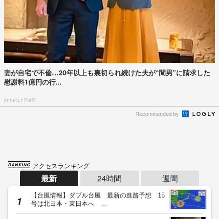
妻が自宅で不倫…20年以上も裏切られ続けた夫が“間男”に請求した
慰謝料1億円の行...
2026年1月8日
Recommended by
アクセスランキング
最新
24時間
週間
【台風情報】ダブル台風 最新の進路予想 15
号は北日本・東日本へ …