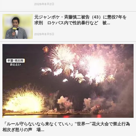
2026年8月2日
元ジャンポケ・斉藤慎二被告（43）に懲役7年を
求刑 ロケバス内で性的暴行など 被...
2026年8月5日
「ルール守らないなら来なくていい」“世界一”花火大会で禁止行為
相次ぎ怒りの声 場...