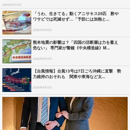
2026年8月3日
「うわ、生きてる」動くアニサキス25匹 酢や
ワサビでは死滅せず…「予防には加熱と...
2026年8月6日
熊本地震の影響は？「四国の活断層は力を蓄え
危ない」 専門家が警鐘《中央構造線》M...
2026年8月4日
【台風情報】台風13号は7日ごろ沖縄に直撃 勢
力維持のおそれも 関東や東海など太...
2026年8月3日