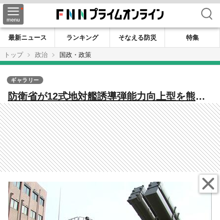
検索
最新ニュース
ランキング
そなえる防災
特集
トップ
政治
国政・政策
ギャラリー
防衛省が12式地対艦誘導弾能力向上型を熊本
県知事や熊本市長に展示し説明 地域住民へ
の説明会を求める声も【熊本発】