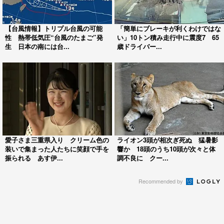
【台風情報】トリプル台風の可能
「簡単にブレーキが利くわけではな
性 熱帯低気圧“台風のたまご”発
い」10トン積み走行中に震度7 65
生 日本の南には台...
歳ドライバー...
愛子さま三重県入り クリーム色の
ライオン3頭が相次ぎ死ぬ 猛暑影
装いで集まった人たちに笑顔で手を
響か 18頭のうち10頭が次々と体
振られる あす伊...
調不良に クー...
Recommended by