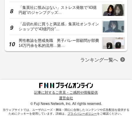
「集英社に恨みはない」ストレス発散で“43億
円超”のジャンプグッズ…
「品切れ前に買うと満足感」集英社オンライン
ショップで“43億円分”…
男性教諭を懲戒免職 男子バレー部顧問が部費
14万円余を私的流用…旅…
ランキング一覧へ
記事に対するご意見・ご感想や情報提供
運営会社
© Fuji News Network, Inc. All rights reserved.
当ウェブサイトでは、ユーザのニーズ・興味・関⼼に合致したコンテンツや広告配信を提供する
ためにクッキーを使⽤しています。詳細は、
プライバシーポリシー
をご確認ください。