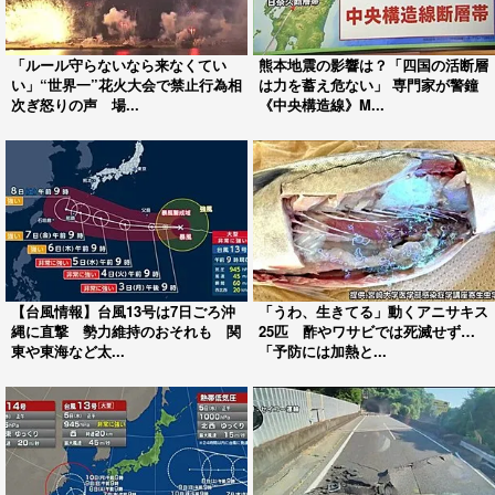
「ルール守らないなら来なくてい
熊本地震の影響は？「四国の活断層
い」“世界一”花火大会で禁止行為相
は力を蓄え危ない」 専門家が警鐘
次ぎ怒りの声 場...
《中央構造線》M...
【台風情報】台風13号は7日ごろ沖
「うわ、生きてる」動くアニサキス
縄に直撃 勢力維持のおそれも 関
25匹 酢やワサビでは死滅せず…
東や東海など太...
「予防には加熱と...