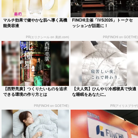
マルチ効果で健やかな肌へ導く高機
FINCHI主催「IVS2026」トークセ
能美容液
ッションが話題に！
PR(エリクシール on 美的.com)
PR(FINCHI on GOETHE)
【西野亮廣】つくりたいものを追求
【大人気】ひんやり冷感寝具で快適
できる環境の作り方とは
な睡眠をあなたに。
PR(FINCHI on GOETHE)
PR(アイリスプラザ)