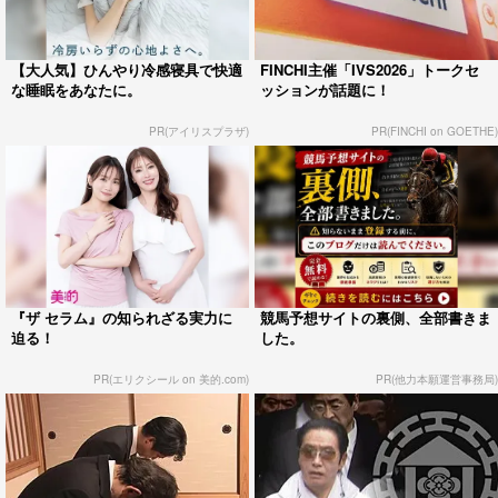
【大人気】ひんやり冷感寝具で快適
FINCHI主催「IVS2026」トークセ
な睡眠をあなたに。
ッションが話題に！
PR(アイリスプラザ)
PR(FINCHI on GOETHE)
『ザ セラム』の知られざる実力に
競馬予想サイトの裏側、全部書きま
迫る！
した。
PR(エリクシール on 美的.com)
PR(他力本願運営事務局)