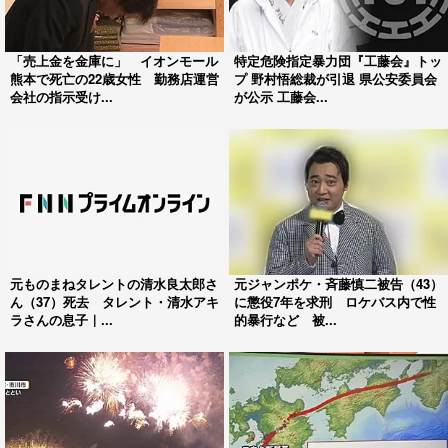
「売上金を金庫に」 イオンモール
特定危険指定暴力団『工藤会』トッ
熊本で死亡の22歳女性 勤務店運営
プ 野村悟総裁が引退 県公安委員会
会社の指示受け...
が公示 工藤会...
元ものまねタレントの清水良太郎さ
元ジャンポケ・斉藤慎二被告（43）
ん（37）死去 タレント・清水アキ
に懲役7年を求刑 ロケバス内で性
ラさんの息子｜...
的暴行など 被...