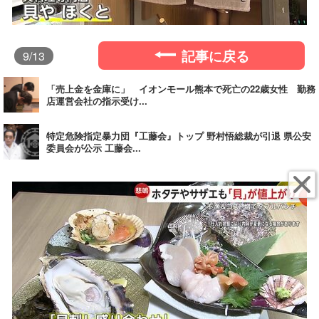
記事に戻る
9
/13
「売上金を金庫に」 イオンモール熊本で死亡の22歳女性 勤務
店運営会社の指示受け...
特定危険指定暴力団『工藤会』トップ 野村悟総裁が引退 県公安
委員会が公示 工藤会...