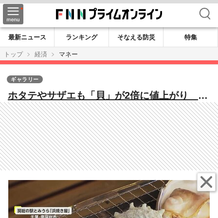
検索
最新ニュース
ランキング
そなえる防災
特集
トップ
経済
マネー
ギャラリー
ホタテやサザエも「貝」が2倍に値上がり 不
漁&配送コストの“ダブルパンチ” 専門店悲
鳴…値上げや仕入れ産地変更も