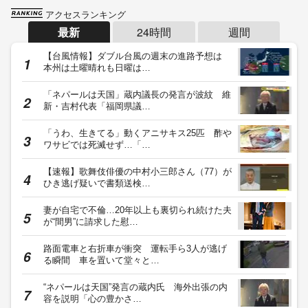
アクセスランキング
最新
24時間
週間
【台風情報】ダブル台風の週末の進路予想は
本州は土曜晴れも日曜は…
「ネパールは天国」蔵内議長の発言が波紋 維
新・吉村代表「福岡県議…
「うわ、生きてる」動くアニサキス25匹 酢や
ワサビでは死滅せず…「…
【速報】歌舞伎俳優の中村小三郎さん（77）が
ひき逃げ疑いで書類送検…
妻が自宅で不倫…20年以上も裏切られ続けた夫
が“間男”に請求した慰…
路面電車と右折車が衝突 運転手ら3人が逃げ
る瞬間 車を置いて堂々と…
“ネパールは天国”発言の蔵内氏 海外出張の内
容を説明「心の豊かさ…