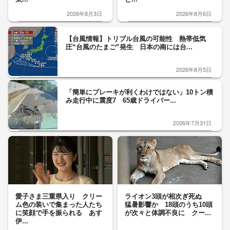
2026年8月3日
2026年8月6日
【台風情報】トリプル台風の可能性 熱帯低気
圧“台風のたまご”発生 日本の南には台...
2026年8月5日
「簡単にブレーキが利くわけではない」10トン積
み走行中に震度7 65歳ドライバー...
2026年7月31日
愛子さま三重県入り クリー
ライオン3頭が相次ぎ死ぬ
ム色の装いで集まった人たち
猛暑影響か 18頭のうち10頭
に笑顔で手を振られる あす
が次々と体調不良に クー...
伊...