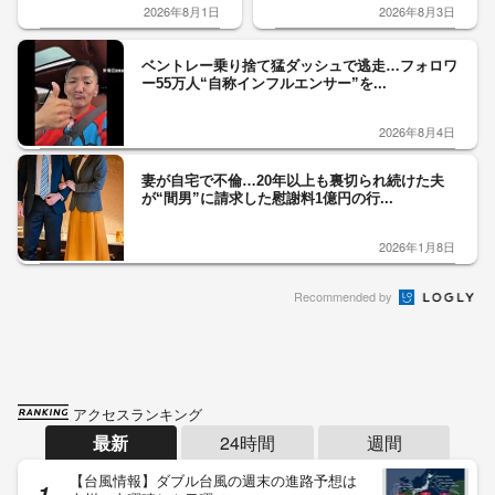
2026年8月1日
2026年8月3日
ベントレー乗り捨て猛ダッシュで逃走…フォロワ
ー55万人“自称インフルエンサー”を...
2026年8月4日
妻が自宅で不倫…20年以上も裏切られ続けた夫
が“間男”に請求した慰謝料1億円の行...
2026年1月8日
Recommended by
アクセスランキング
最新
24時間
週間
【台風情報】ダブル台風の週末の進路予想は