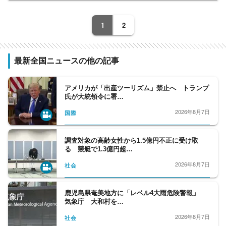
1
2
最新全国ニュースの他の記事
アメリカが「出産ツーリズム」禁止へ トランプ
氏が大統領令に署…
2026年8月7日
国際
調査対象の高齢女性から1.5億円不正に受け取
る 競艇で1.3億円超…
2026年8月7日
社会
鹿児島県奄美地方に「レベル4大雨危険警報」
気象庁 大和村を…
2026年8月7日
社会