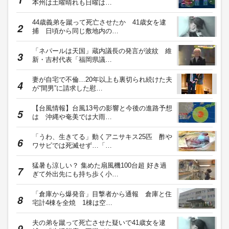
本州は土曜晴れも日曜は…
44歳義弟を蹴って死亡させたか 41歳女を逮
捕 日頃から同じ敷地内の…
「ネパールは天国」蔵内議長の発言が波紋 維
新・吉村代表「福岡県議…
妻が自宅で不倫…20年以上も裏切られ続けた夫
が“間男”に請求した慰…
【台風情報】台風13号の影響と今後の進路予想
は 沖縄や奄美では大雨…
「うわ、生きてる」動くアニサキス25匹 酢や
ワサビでは死滅せず…「…
猛暑も涼しい？ 集めた扇風機100台超 好き過
ぎて外出先にも持ち歩く小…
「倉庫から爆発音」目撃者から通報 倉庫と住
宅計4棟を全焼 1棟は空…
夫の弟を蹴って死亡させた疑いで41歳女を逮