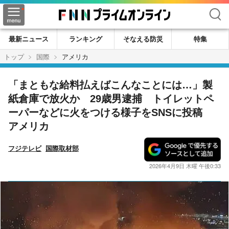
検索
最新ニュース
ランキング
そなえる防災
特集
トップ
国際
アメリカ
「まともな給料払えばこんなことには…」製
紙倉庫で放火か 29歳男逮捕 トイレットペ
ーパーなどに火をつける様子をSNSに投稿
アメリカ
フジテレビ
国際取材部
2026年4月9日 木曜 午後0:33