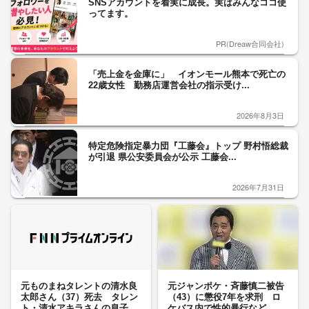
SNSアカウントを着実に成長。実はみんなココ使
ってます。
PR(Dreaw合同会社)
「売上金を金庫に」 イオンモール熊本で死亡の
22歳女性 勤務店運営会社の指示受け...
2026年8月3日
特定危険指定暴力団『工藤会』トップ 野村悟総裁
が引退 県公安委員会が公示 工藤会...
2026年7月31日
元ものまねタレントの清水良
元ジャンポケ・斉藤慎二被告
太郎さん（37）死去 タレン
（43）に懲役7年を求刑 ロ
ト・清水アキラさんの息子
ケバス内で性的暴行など