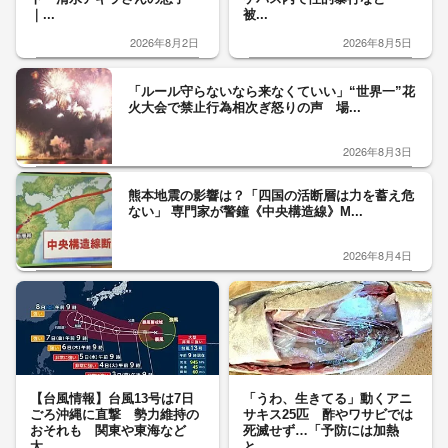
｜...
被...
2026年8月2日
2026年8月5日
「ルール守らないなら来なくていい」“世界一”花
火大会で禁止行為相次ぎ怒りの声 場...
2026年8月3日
熊本地震の影響は？「四国の活断層は力を蓄え危
ない」 専門家が警鐘《中央構造線》M...
2026年8月4日
【台風情報】台風13号は7日
「うわ、生きてる」動くアニ
ごろ沖縄に直撃 勢力維持の
サキス25匹 酢やワサビでは
おそれも 関東や東海など
死滅せず…「予防には加熱
太...
と...