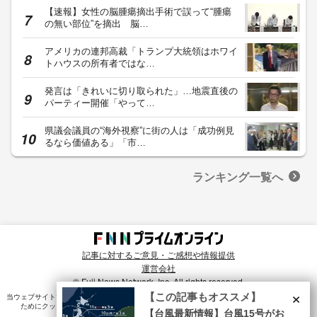
【速報】女性の脳腫瘍摘出手術で誤って“腫瘍
の無い部位”を摘出 脳…
アメリカの連邦高裁「トランプ大統領はホワイ
トハウスの所有者ではな…
発言は「きれいに切り取られた」…地震直後の
パーティー開催「やって…
県議会議員の“海外視察”に街の人は「成功例見
るなら価値ある」「市…
ランキング一覧へ
記事に対するご意見・ご感想や情報提供
運営会社
© Fuji News Network, Inc. All rights reserved.
×
【この記事もオススメ】
当ウェブサイトでは、ユーザのニーズ・興味・関⼼に合致したコンテンツや広告配信を提供する
ためにクッキーを使⽤しています。詳細は、
プライバシーポリシー
をご確認ください。
【台風最新情報】台風15号がお