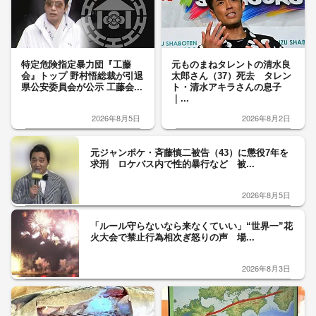
特定危険指定暴力団『工藤
元ものまねタレントの清水良
会』トップ 野村悟総裁が引退
太郎さん（37）死去 タレン
県公安委員会が公示 工藤会...
ト・清水アキラさんの息子
｜...
2026年8月5日
2026年8月2日
元ジャンポケ・斉藤慎二被告（43）に懲役7年を
求刑 ロケバス内で性的暴行など 被...
2026年8月5日
「ルール守らないなら来なくていい」“世界一”花
火大会で禁止行為相次ぎ怒りの声 場...
2026年8月3日