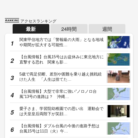
アクセスランキング
最新
24時間
週間
関東甲信地方では「警報級の大雨」となる地域
や期間が拡大する可能性…
【台風情報】台風15号はお盆休みに東北地方に
直撃する恐れ 関東も影…
5歳で両足切断、差別や困難を乗り越え挑戦続
けた人生 「人生は捨てた…
【台風情報】大型で非常に強い“ノロノロ台
風”13号の進路は？ 沖縄…
愛子さま、学習院幼稚園での思い出 運動会で
は天皇皇后両陛下が笑顔…
【台風情報】ダブル台風の今後の進路予想は
台風15号は11日（火）午…