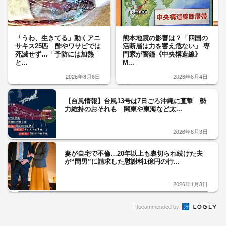
「うわ、生きてる」動くアニ
熊本地震の影響は？「四国の
サキス25匹 酢やワサビでは
活断層は力を蓄え危ない」 専
死滅せず…「予防には加熱
門家が警鐘《中央構造線》
と...
M...
2026年8月6日
2026年8月4日
【台風情報】台風13号は7日ごろ沖縄に直撃 勢
力維持のおそれも 関東や東海など太...
2026年8月3日
妻が自宅で不倫…20年以上も裏切られ続けた夫
が“間男”に請求した慰謝料1億円の行...
2026年1月8日
Recommended by