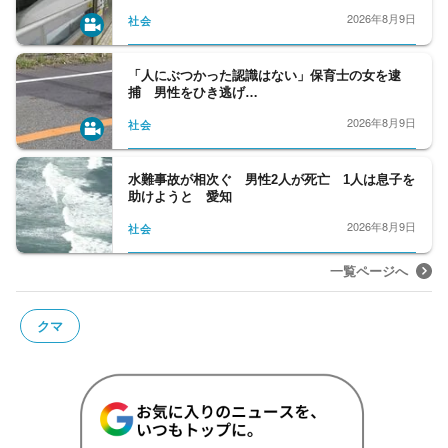
標。
2026年8月9日
社会
財務省や総務省、経産省などの省庁や日銀・
「人にぶつかった認識はない」保育士の女を逮
東京証券取引所のほか、金融機関、自動車を
捕 男性をひき逃げ…
はじめとした製造業、流通・情報通信・外食
2026年8月9日
社会
など幅広い経済分野を取材している。
水難事故が相次ぐ 男性2人が死亡 1人は息子を
助けようと 愛知
2026年8月9日
社会
一覧ページへ
クマ