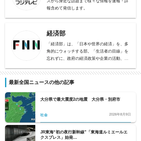
スから身近な話題まで様々な情報を速報・詳
報含めて発信します。
経済部
「経済部」は、「日本や世界の経済」を、多
角的にウォッチする部。「生活者の目線」を
忘れずに、政府の経済政策や企業の活動、株
価や為替の動きなどを継続的に定点観測し、
時に深堀りすることで、日本社会の「今」を
「経済の視点」から浮き彫りにしていく役割
最新全国ニュースの他の記事
を担っている。
世界的な課題となっている温室効果ガス削減
大分県で最大震度2の地震 大分県・別府市
をはじめ、ＡＩや自動運転などをめぐる最先
端テクノロジーの取材も続け、技術革新のう
2026年8月9日
社会
ねりをカバー。
生産・販売・消費の現場で、タイムリーな話
題を掘り下げて取材し、映像化に知恵を絞
JR東海“初の夜行新幹線”「東海道ルミエールエ
クスプレス」始発…
り、わかりやすく伝えていくのが経済部の目