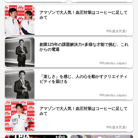
アマゾンで大人気！血圧対策はコーヒーに足して
みて
PR(森永乳業)
創業125年の課題解決力×多様な才能で挑む、これ
からの電通
PR(dentsu Japan)
「楽しさ」を感じ、人の心を動かすクリエイティ
ビティを届ける
PR(dentsu Japan)
アマゾンで大人気！血圧対策はコーヒーに足して
みて
PR(森永乳業)