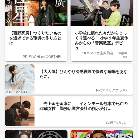
【西野亮廣】つくりたいもの
小学校に慣れた今だからじっ
を追求できる環境の作り方と
くり選べる！ 小学１年生夏休
は
みからの「音楽教室」デビ
ュ...
PR(ヤマハ音楽振興会｜HugKu
PR(FINCHI on GOETHE)
m)
【大人気】ひんやり冷感寝具で快適な睡眠をあな
たに。
PR(アイリスプラザ)
「売上金を金庫に」 イオンモール熊本で死亡の
22歳女性 勤務店運営会社の指示受け...
2026年8月3日