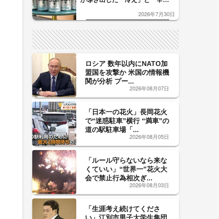
口」のおいしい関係 青く変化
2026年7月30日
した「辛口カーブ」が飲み頃の
サイン！
ロシア 数年以内にNATO加
盟国を攻撃か 米国の情報機
関が分析 プー...
2026年08月07日
「日本一の花火」長岡花火
で“迷惑駐車”横行 “満車”の
道の駅駐車場「...
2026年08月05日
「ルール守らないなら来な
くていい」“世界一”花火大
会で禁止行為相次ぎ...
2026年08月03日
「生涯考え続けてくださ
い」江別市男子大学生集団