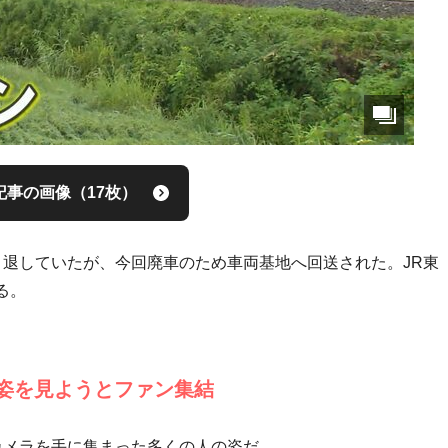
記事の画像（17枚）
引退していたが、今回廃車のため車両基地へ回送された。JR東
る。
姿を見ようとファン集結
カメラを手に集まった多くの人の姿だ。