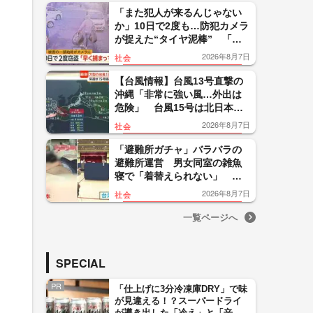
い」
「また犯人が来るんじゃない
か」10日で2度も…防犯カメラ
が捉えた“タイヤ泥棒” 「レ
クサス純正アルミタイヤ」も
2026年8月7日
社会
被害 「早く捕まって」
【台風情報】台風13号直撃の
沖縄「非常に強い風…外出は
危険」 台風15号は北日本の
太平洋側上陸なら「非常に珍
2026年8月7日
社会
しい」大雨に警戒
「避難所ガチャ」バラバラの
避難所運営 男女同室の雑魚
寝で「着替えられない」 海
外では当日にテント設置の制
2026年8月7日
社会
度設計【令和8年熊本地震】
一覧ページへ
SPECIAL
PR
「仕上げに3分冷凍庫DRY」で味
が見違える！？スーパードライ
が導き出した「冷え」と「辛