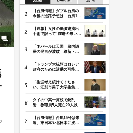
【台風情報】ダブル台風の
今後の進路予想は 台風13
号は9日（日）午後…
【速報】女性の脳腫瘍摘出
手術で誤って“腫瘍の無い部
位”を摘出 脳…
「ネパールは天国」蔵内議
長の発言が波紋 維新・吉
村代表「福岡県議…
「トランプ大統領はロシア
政府のために活動の可能
廃
性」FBIは現職大統領…
「生涯考え続けてくださ
一
い」江別市男子大学生集団
暴行死 主犯格・当…
タイの中高一貫校で銃乱
射 教職員5人死亡20人以上
けが 容疑者の14歳…
【台風情報】台風15号は来
0
週、東日本や北日本に接近
か お盆期間中の…