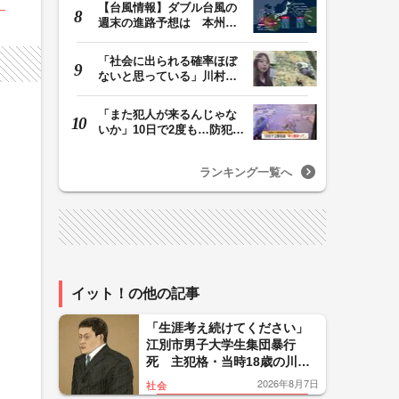
【台風情報】ダブル台風の
週末の進路予想は 本州は
土曜晴れも日曜は…
「社会に出られる確率ほぼ
ないと思っている」川村葉
音被告に無期懲役…
「また犯人が来るんじゃな
いか」10日で2度も…防犯カ
メラが捉えた“タ…
ランキング一覧へ
イット！の他の記事
「生涯考え続けてください」
江別市男子大学生集団暴行
死 主犯格・当時18歳の川口
侑斗被告に無期懲役の判決
2026年8月7日
社会
「理不尽以外の何ものでもな