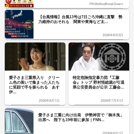
PR(BettingBreakDown)
【台風情報】台風13号は7日ごろ沖縄に直撃 勢
力維持のおそれも 関東や東海など太...
2026年8月3日
愛子さま三重県入り クリー
特定危険指定暴力団『工藤
ム色の装いで集まった人たち
会』トップ 野村悟総裁が引退
に笑顔で手を振られる あす
県公安委員会が公示 工藤会...
伊...
2026年8月1日
2026年7月31日
愛子さま三重に向け出発 伊勢神宮で「御木曳」
出席へ 陛下も19年前に参加｜FNN...
2026年8月1日