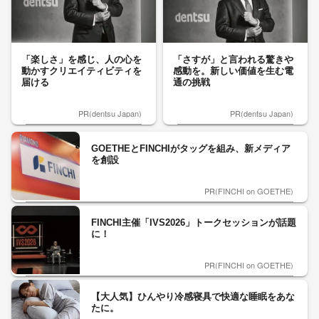
「楽しさ」を感じ、人の心を
「さすが」と言われる驚きや
動かすクリエイティビティを
感動を。新しい価値を生む電
届ける
通の挑戦
PR(dentsu Japan)
PR(dentsu Japan)
GOETHEとFINCHIがタッグを組み、新メディア
を創設
PR(FINCHI on GOETHE)
FINCHI主催「IVS2026」トークセッションが話題
に！
PR(FINCHI on GOETHE)
【大人気】ひんやり冷感寝具で快適な睡眠をあな
たに。