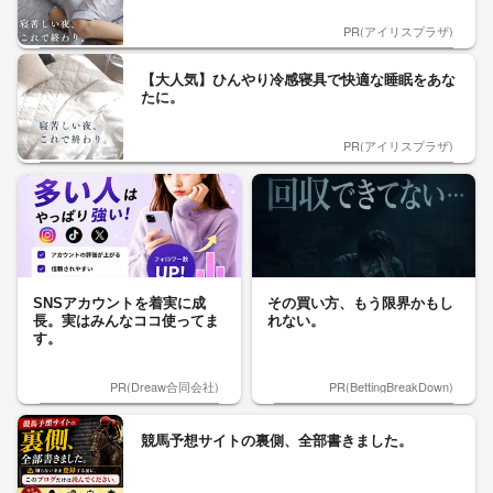
PR(アイリスプラザ)
【大人気】ひんやり冷感寝具で快適な睡眠をあな
たに。
PR(アイリスプラザ)
SNSアカウントを着実に成
その買い方、もう限界かもし
長。実はみんなココ使ってま
れない。
す。
PR(Dreaw合同会社)
PR(BettingBreakDown)
競馬予想サイトの裏側、全部書きました。