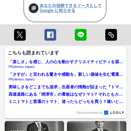
こちらも読まれています
「楽しさ」を感じ、人の心を動かすクリエイティビティを届け
る
PR(dentsu Japan)
「さすが」と言われる驚きや感動を。新しい価値を生む電通の
挑戦
PR(dentsu Japan)
美味しさをどこまでも追求…生産者の情熱が詰まった『トマト
直売所』完熟収穫にこだわ...
高速道路にある「焼津市」の看板はなぜトマト? それともカ
キ? 絵の謎を調査しまし...
ミニトマトと普通のトマト、迷ったらどっちを買う？違いと使
い分けを解説！栄養とうま...
Recommended by