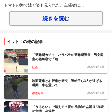
トマトの海で泳ぐ姿も見られた。主催者に…
続きを読む
イット！の他の記事
「避難所ガチャ」バラバラの避難所運営 男女同
室の雑魚寝で「着…
2026年8月7日
社会
路面電車と右折車が衝突 運転手ら3人が逃げる
瞬間 車を置いて…
2026年8月7日
都道府県
「うるさい」で消える？夏の風物詩“盆踊り”存続
の危機 会場数…