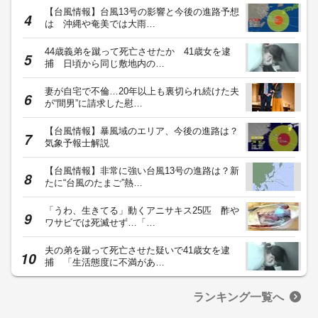
【台風情報】台風13号の影響と今後の進路予想
は 沖縄や奄美では大雨…
44歳義弟を蹴って死亡させたか 41歳女を逮
捕 日頃から同じ敷地内の…
妻が自宅で不倫…20年以上も裏切られ続けた夫
が“間男”に請求した慰…
【台風情報】暴風域のエリア、今後の進路は？
気象予報士解説
【台風情報】非常に強い台風13号の進路は？新
たに“台風のたまご”熱…
「うわ、生きてる」動くアニサキス25匹 酢や
ワサビでは死滅せず…「…
夫の弟を蹴って死亡させた疑いで41歳女を逮
捕 「生活態度に不満があ…
ランキング一覧へ