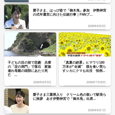
愛子さま、はっぴ姿で「御木曳」参加 伊勢神宮
の式年遷宮に向けた伝統行事｜FNNプ...
2026年8月2日
子どもの目の前で悲劇 兵庫
「真夏の絶景」ヒマワリ180
の「淀の洞門」で落石 家族
万本が“全滅” 畑を食い荒ら
連れ母親の頭部にあたり死
すシカにクマも出没 恒例...
亡 ...
2026年8月3日
2026年7月30日
愛子さま三重県入り クリーム色の装いで駅長ら
に挨拶 あす伊勢神宮で「御木曳」出席...
2026年8月1日