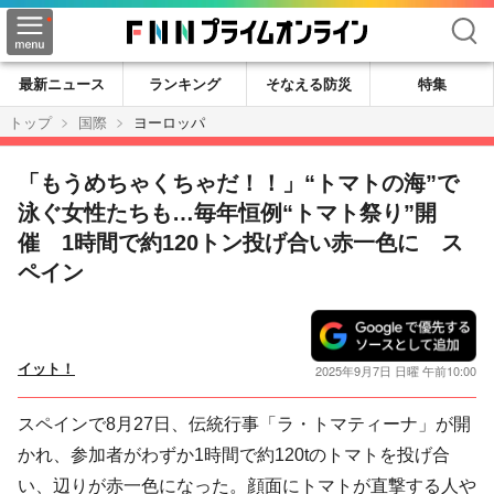
検索
最新ニュース
ランキング
そなえる防災
特集
トップ
国際
ヨーロッパ
「もうめちゃくちゃだ！！」“トマトの海”で
泳ぐ女性たちも…毎年恒例“トマト祭り”開
催 1時間で約120トン投げ合い赤一色に ス
ペイン
イット！
2025年9月7日 日曜 午前10:00
スペインで8月27日、伝統行事「ラ・トマティーナ」が開
かれ、参加者がわずか1時間で約120tのトマトを投げ合
い、辺りが赤一色になった。顔面にトマトが直撃する人や