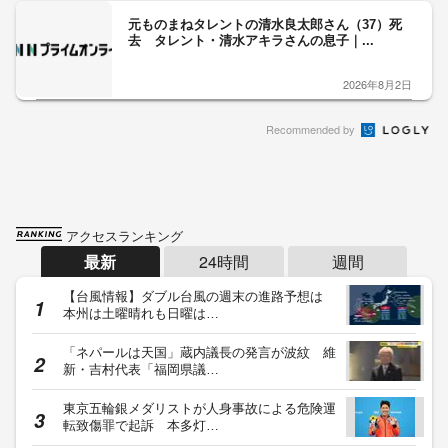
元ものまねタレントの清水良太郎さん（37）死
去 タレント・清水アキラさんの息子｜...
2026年8月2日
Recommended by
アクセスランキング
最新
24時間
週間
【台風情報】ダブル台風の週末の進路予想は
本州は土曜晴れも日曜は…
「ネパールは天国」蔵内議長の発言が波紋 維
新・吉村代表「福岡県議…
東京五輪銀メダリストが人身事故による危険運
転致傷罪で起訴 本多灯…