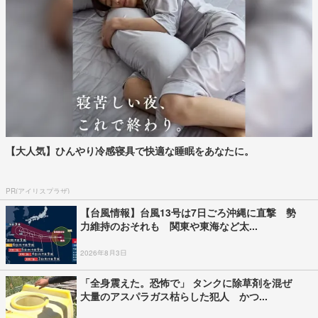
【大人気】ひんやり冷感寝具で快適な睡眠をあなたに。
PR(アイリスプラザ)
【台風情報】台風13号は7日ごろ沖縄に直撃 勢
力維持のおそれも 関東や東海など太...
2026年8月3日
「全身震えた。恐怖で」 タンクに除草剤を混ぜ
大量のアスパラガス枯らした犯人 かつ...