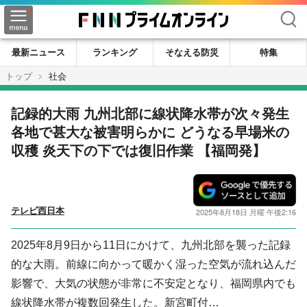
検索
最新ニュース
ランキング
そなえる防災
特集
トップ
社会
記録的大雨 九州北部に線状降水帯が次々発生
各地で甚大な被害明らかに どうなる早場米の
収穫 炎天下の下では復旧作業 【福岡発】
テレビ西日本
2025年8月18日 月曜 午後2:16
2025年8月9日から11日にかけて、九州北部を襲った記録
的な大雨。前線に向かって暖かく湿った空気が流れ込んだ
影響で、大気の状態が非常に不安定となり、福岡県内でも
線状降水帯が複数回発生した。新宮町付…