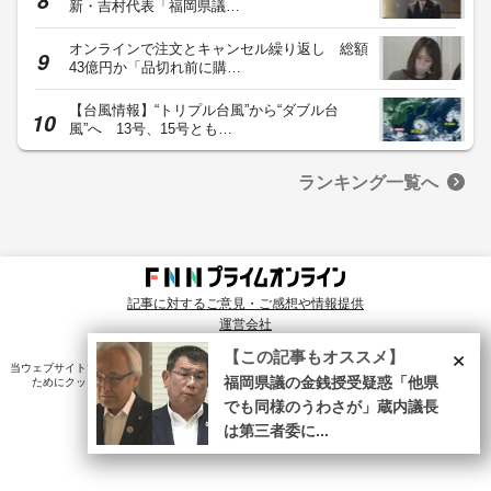
新・吉村代表「福岡県議…
オンラインで注文とキャンセル繰り返し 総額
43億円か「品切れ前に購…
【台風情報】“トリプル台風”から“ダブル台
風”へ 13号、15号とも…
ランキング一覧へ
記事に対するご意見・ご感想や情報提供
運営会社
© Fuji News Network, Inc. All rights reserved.
×
【この記事もオススメ】
当ウェブサイトでは、ユーザのニーズ・興味・関⼼に合致したコンテンツや広告配信を提供する
福岡県議の金銭授受疑惑「他県
ためにクッキーを使⽤しています。詳細は、
プライバシーポリシー
をご確認ください。
でも同様のうわさが」蔵内議長
は第三者委に...