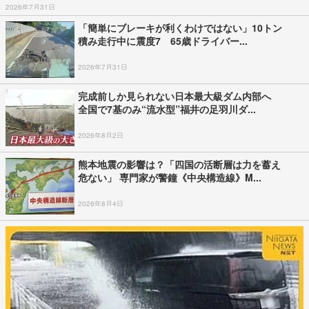
2026年7月31日
「簡単にブレーキが利くわけではない」10トン
積み走行中に震度7 65歳ドライバー...
2026年7月31日
完成前しか見られない日本最大級ダム内部へ
全国で7基のみ“流水型”福井の足羽川ダ...
2026年8月2日
熊本地震の影響は？「四国の活断層は力を蓄え
危ない」 専門家が警鐘《中央構造線》M...
2026年8月4日