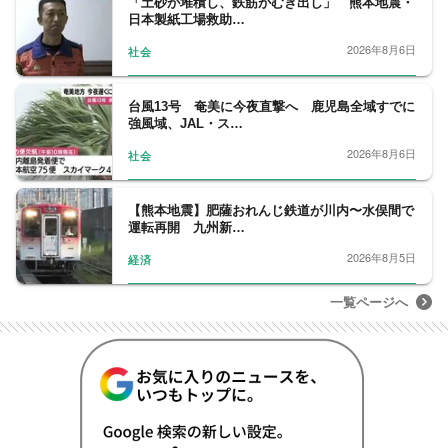
「土砂が堆積し、鉄筋がむき出し」 熊本地震・
日本製紙工場救助…
2026年8月6日
社会
台風13号 奄美に今夜直撃へ 鹿児島全域すでに
強風域、JAL・ス…
2026年8月6日
社会
【熊本地震】肥薩おれんじ鉄道が川内〜水俣間で
運転再開 九州新…
2026年8月5日
経済
一覧ページへ