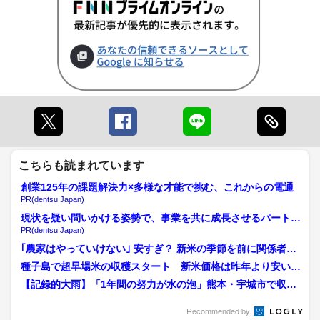
こちらも読まれています
創業125年の課題解決力×多様な才能で挑む、これからの電通
PR(dentsu Japan)
現状を疑い問いかける姿勢で、事業を共に成長させるパートナ
ーへ
PR(dentsu Japan)
｢農家はやっていけない｣ 安すぎ？ 新米の季節を前に関係者か
らは不安の声 コメ余...
種子島で超早場米の収穫スタート 新米価格は昨年より安い見
通し 農家は経費上昇に悩...
【記録的大雨】「1年間の努力が水の泡」熊本・宇城市で収穫
間近のブドウ約4600房...
Recommended by