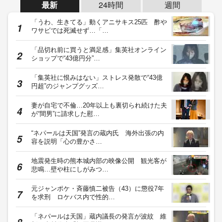
最新
24時間
週間
「うわ、生きてる」動くアニサキス25匹 酢や
ワサビでは死滅せず…「…
「品切れ前に買うと満足感」集英社オンライン
ショップで“43億円分”…
「集英社に恨みはない」ストレス発散で“43億
円超”のジャンプグッズ…
妻が自宅で不倫…20年以上も裏切られ続けた夫
が“間男”に請求した慰…
“ネパールは天国”発言の蔵内氏 海外出張の内
容を説明「心の豊かさ…
地震発生時の熊本城内部の映像公開 観光客が
悲鳴…壁や柱にしがみつ…
元ジャンポケ・斉藤慎二被告（43）に懲役7年
を求刑 ロケバス内で性的…
「ネパールは天国」蔵内議長の発言が波紋 維