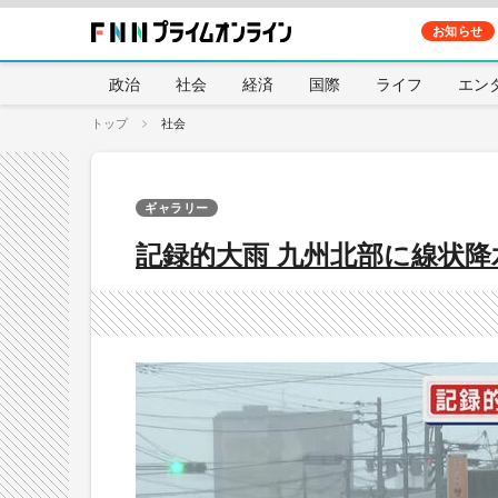
お知らせ
政治
社会
経済
国際
ライフ
エン
トップ
社会
ギャラリー
記録的大雨 九州北部に線状降