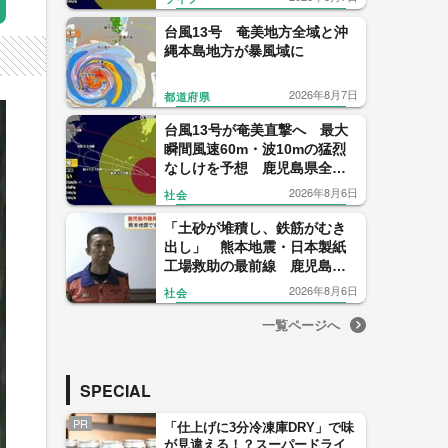
台風13号 奄美地方全域と沖
縄本島地方が暴風域に
2026年8月7日
都道府県
台風13号が奄美直撃へ 最大
瞬間風速60m・波10mの猛烈
なしけを予想 鹿児島県全域
がすでに強風域 気象予報士
2026年8月6日
社会
解説
「土砂が堆積し、鉄筋がむき
出し」 熊本地震・日本製紙
工場救助の最前線 鹿児島市
消防が報告会
2026年8月6日
社会
一覧ページへ
SPECIAL
PR
「仕上げに3分冷凍庫DRY」で味
が見違える！？スーパードライ