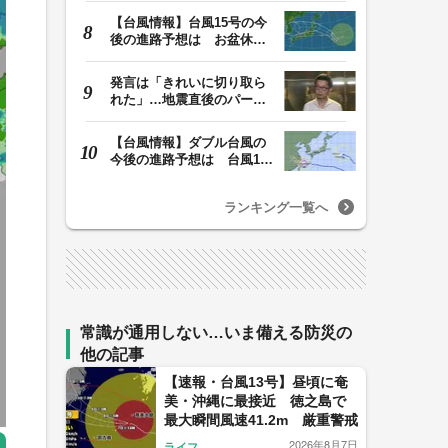
【台風情報】台風15号の今
後の進路予想は お盆休み
に東北地方に直撃…
発言は「きれいに切り取ら
れた」…地震直後のパーテ
ィー開催「やって…
【台風情報】ダブル台風の
今後の進路予想は 台風15
号は11日（火）午…
ランキング一覧へ
常識が通用しない…いま備える防災の
他の記事
【速報・台風13号】昼頃に奄
美・沖縄に最接近 徳之島で
最大瞬間風速41.2m 厳重警戒
2026年8月7日
ライフ