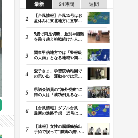
最新
24時間
週間
【台風情報】台風15号はお
盆休みに東北地方に直撃す
る恐れ 関東も影…
5歳で両足切断、差別や困難
を乗り越え挑戦続けた人
生 「人生は捨てた…
関東甲信地方では「警報級
の大雨」となる地域や期間
が拡大する可能性…
愛子さま、学習院幼稚園で
の思い出 運動会では天皇
皇后両陛下が笑顔…
県議会議員の“海外視察”に
街の人は「成功例見るなら
価値ある」「市…
【台風情報】ダブル台風
最新の進路予想 15号は北
日本・東日本へ …
【速報】女性の脳腫瘍摘出
手術で誤って“腫瘍の無い部
位”を摘出 脳…