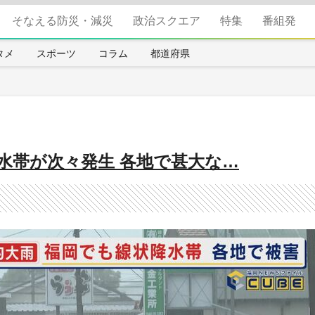
そなえる防災・減災
政治スクエア
特集
番組発
タメ
スポーツ
コラム
都道府県
水帯が次々発生 各地で甚大な…