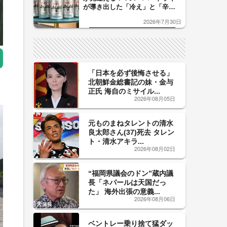
が導き出した「冷え」と「辛
口」のおいしい関係 青く変化
2026年7月30日
した「辛口カーブ」が飲み頃の
サイン！
「日本を必ず後悔させる」
北朝鮮金総書記の妹・金与
正氏 海自のミサイル...
2026年08月05日
元ものまねタレントの清水
良太郎さん(37)死去 タレン
ト・清水アキラ...
2026年08月02日
“福岡県議会のドン”蔵内議
長「ネパールは天国だっ
た」 海外出張の意義...
2026年08月06日
ベントレー乗り捨て猛ダッ