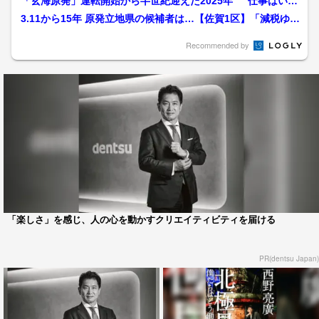
「玄海原発」運転開始から半世紀迎えた2025年 “仕事はいく
らでもあった”玄海町...
3.11から15年 原発立地県の候補者は…【佐賀1区】「減税ゆう
こく・原口一博」...
Recommended by
「楽しさ」を感じ、人の心を動かすクリエイティビティを届ける
PR(dentsu Japan)