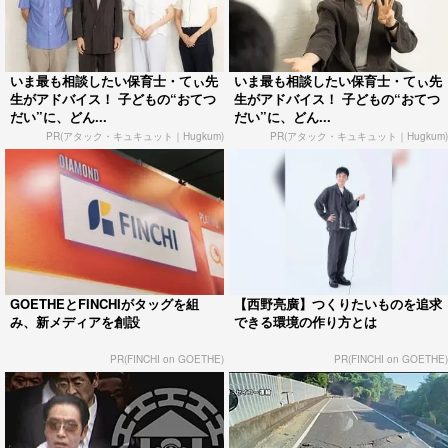
いま最も相談したい保育士・てぃ先
いま最も相談したい保育士・てぃ先
生がアドバイス！ 子どもの“おてつ
生がアドバイス！ 子どもの“おてつ
だい”に、どん...
だい”に、どん...
PR(アタック・キュキュット｜Hugkum)
PR(アタック・キュキュット｜Hugkum)
GOETHEとFINCHIがタッグを組
【西野亮廣】つくりたいものを追求
み、新メディアを創設
できる環境の作り方とは
PR(FINCHI on GOETHE)
PR(FINCHI on GOETHE)