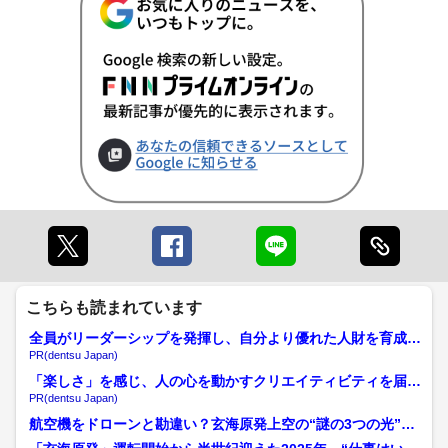
こちらも読まれています
全員がリーダーシップを発揮し、自分より優れた人財を育成す
る
PR(dentsu Japan)
「楽しさ」を感じ、人の心を動かすクリエイティビティを届け
る
PR(dentsu Japan)
航空機をドローンと勘違い？玄海原発上空の“謎の3つの光”で
県警本部長が見解「必要...