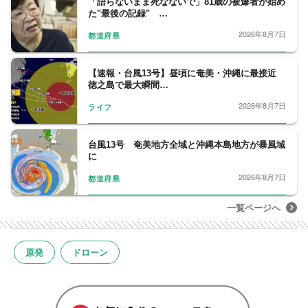
「語らないまま死なないで」81歳の被爆者が始め
た"最後の記録" …
2026年8月7日
都道府県
【速報・台風13号】昼頃に奄美・沖縄に最接近
徳之島で最大瞬間…
2026年8月7日
ライフ
台風13号 奄美地方全域と沖縄本島地方が暴風域
に
2026年8月7日
都道府県
一覧ページへ
原発
ドローン