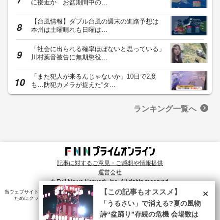
に接近か お盆期間中の…
【台風情報】ダブル台風の週末の進路予想は
本州は土曜晴れも日曜は…
「社会に出られる確率ほぼないと思っている」
川村葉音被告に無期懲役…
「また犯人が来るんじゃないか」10日で2度
も…防犯カメラが捉えた“タ…
ランキング一覧へ
記事に対するご意見・ご感想や情報提供
運営会社
© Fuji News Network, Inc. All rights reserved.
×
【この記事もオススメ】
当ウェブサイトでは、ユーザのニーズ・興味・関⼼に合致したコンテンツや広告配信を提供する
ためにクッキーを使⽤しています。詳細は、
プライバシーポリシー
をご確認ください。
「うるさい」で消える?夏の風物
詩“盆踊り”存続の危機 会場数は