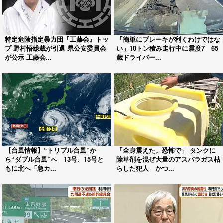
特定危険指定暴力団『工藤会』トッ
「簡単にブレーキが利くわけではな
プ 野村悟総裁が引退 県公安委員会
い」10トン積み走行中に震度7 65
が公示 工藤会...
歳ドライバー...
【台風情報】“トリプル台風”か
「全身震えた。恐怖で」 タンクに
ら“ダブル台風”へ 13号、15号と
除草剤を混ぜ大量のアスパラガス枯
もに北へ「急カ...
らした犯人 かつ...