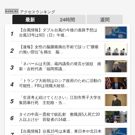
アクセスランキング
最新
24時間
週間
【台風情報】ダブル台風の今後の進路予想は
台風13号は9日（日）午後…
【速報】女性の脳腫瘍摘出手術で誤って“腫瘍
の無い部位”を摘出 脳…
「ネパールは天国」蔵内議長の発言が波紋 維
新・吉村代表「福岡県議…
「トランプ大統領はロシア政府のために活動の
可能性」FBIは現職大統領…
「生涯考え続けてください」江別市男子大学生
集団暴行死 主犯格・当…
タイの中高一貫校で銃乱射 教職員5人死亡20
人以上けが 容疑者の14歳…
【台風情報】台風15号は来週、東日本や北日本