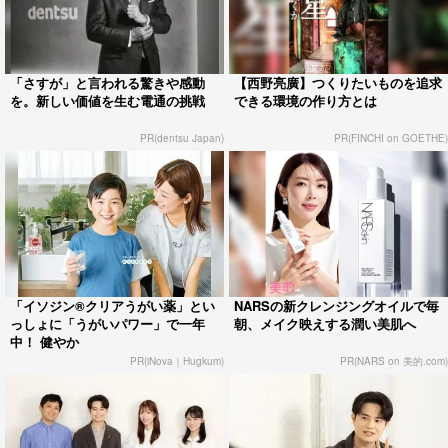
「さすが」と言われる驚きや感動
【西野亮廣】つくりたいものを追求
を。新しい価値を生む電通の挑戦
できる環境の作り方とは
PR(dentsu Japan)
PR(FINCHI on GOETHE)
「イソジン®クリアうがい薬」とい
NARSの新クレンジングオイルで毎
っしょに「うがいパワー」で一年
朝、メイク映えする潤い美肌へ
中！ 健やか
PR(iNova｜Hugkum)
PR(NARS on 美的.com)