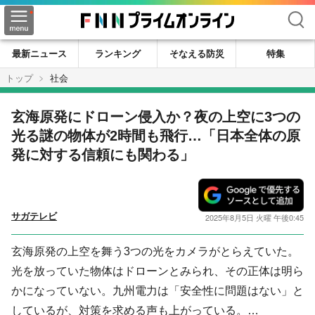
検索
最新ニュース
ランキング
そなえる防災
特集
トップ
社会
玄海原発にドローン侵入か？夜の上空に3つの
光る謎の物体が2時間も飛行…「日本全体の原
発に対する信頼にも関わる」
サガテレビ
2025年8月5日 火曜 午後0:45
玄海原発の上空を舞う3つの光をカメラがとらえていた。
光を放っていた物体はドローンとみられ、その正体は明ら
かになっていない。九州電力は「安全性に問題はない」と
しているが、対策を求める声も上がっている。…