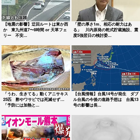
【地震の影響】迂回ルートは東か西
「壁の厚さ1m、相応の耐力はあ
か 東九州道7〜8時間 or 天草フェ
る」 川内原発の乾式貯蔵施設、震
リー 不安...
度5強翌日の検討委...
「うわ、生きてる」動くアニサキス
【台風情報】台風14号が発生 ダブ
25匹 酢やワサビでは死滅せず…
ル台風の今後の進路予想は 台風13
「予防には加熱と...
号の影響は長...