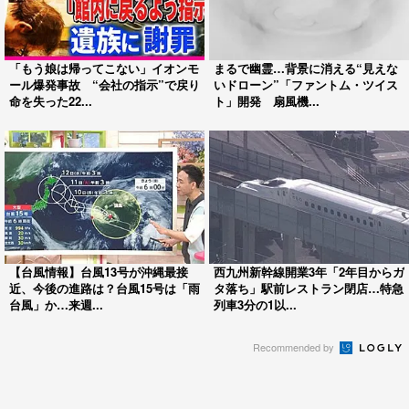
「もう娘は帰ってこない」イオンモ
まるで幽霊…背景に消える“見えな
ール爆発事故 “会社の指示”で戻り
いドローン”「ファントム・ツイス
命を失った22...
ト」開発 扇風機...
【台風情報】台風13号が沖縄最接
西九州新幹線開業3年「2年目からガ
近、今後の進路は？台風15号は「雨
タ落ち」駅前レストラン閉店…特急
台風」か…来週...
列車3分の1以...
Recommended by