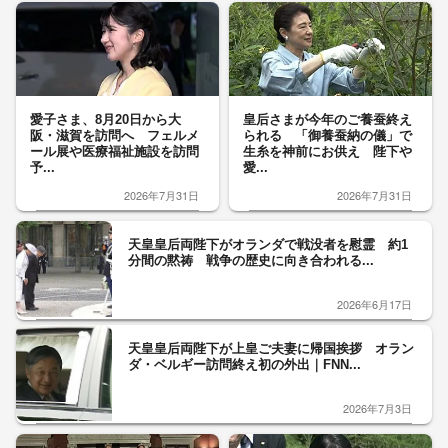
愛子さま、8月20日から大
皇后さまが今年のご養蚕終え
阪・滋賀を訪問へ フェルメ
られる 「御養蚕納の儀」で
ール展や医療福祉施設を訪問
生糸を神前にお供え 陛下や
予...
愛...
2026年7月31日
2026年7月31日
天皇皇后両陛下がオランダで戦没者を慰霊 約1
分間の黙祷 戦争の歴史に向き合われる...
2026年6月17日
天皇皇后両陛下が上皇ご夫妻に帰国挨拶 オラン
ダ・ベルギー訪問終え初の外出｜FNN...
2026年7月3日