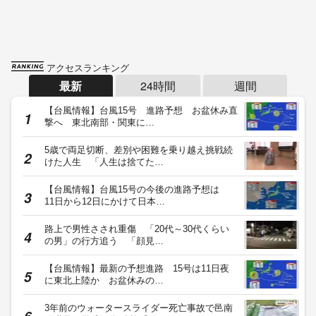
アクセスランキング
最新
24時間
週間
【台風情報】台風15号 進路予想 お盆休み直
撃へ 東北南部・関東に…
5歳で両足切断、差別や困難を乗り越え挑戦続
けた人生 「人生は捨てた…
【台風情報】台風15号の今後の進路予想は
11日から12日にかけて日本…
路上で男性さされ重傷 「20代～30代くらい
の男」の行方追う 「顔見…
【台風情報】最新の予想進路 15号は11日夜
に東北上陸か お盆休みの…
3年前のウォータースライダー死亡事故で邑南