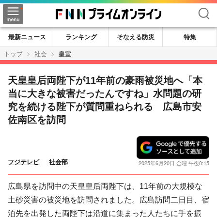
検索
最新ニュース
ランキング
そなえる防災
特集
トップ
社会
皇室
天皇皇后両陛下が11年前の豪雨被災地へ「本
当に大きな被害だったんですね」水問題の研
究を続ける陛下が質問重ねられる 広島市安
佐南区を訪問
フジテレビ
社会部
2025年6月20日 金曜 午後0:15
広島県を訪問中の天皇皇后両陛下は、11年前の大規模な
土砂災害の被災地を訪問されました。広島訪問二日目、宿
泊先を出発した両陛下は沿道に集まった人たちに手を振