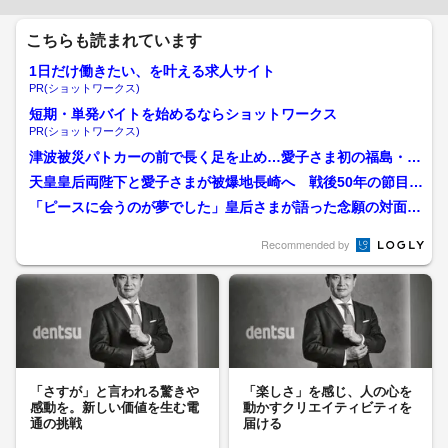
こちらも読まれています
1日だけ働きたい、を叶える求人サイト
PR(ショットワークス)
短期・単発バイトを始めるならショットワークス
PR(ショットワークス)
津波被災パトカーの前で長く足を止め…愛子さま初の福島・被
災地訪問で見せた「継承」...
天皇皇后両陛下と愛子さまが被爆地長崎へ 戦後50年の節目に
「慰霊の旅」を行った上...
「ピースに会うのが夢でした」皇后さまが語った念願の対面
全国植樹祭で天皇皇后両陛...
Recommended by
「さすが」と言われる驚きや
「楽しさ」を感じ、人の心を
感動を。新しい価値を生む電
動かすクリエイティビティを
通の挑戦
届ける