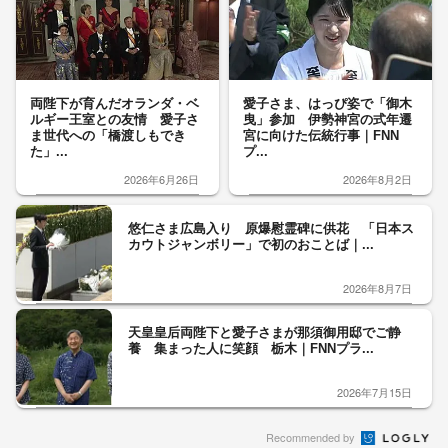
両陛下が育んだオランダ・ベ
愛子さま、はっぴ姿で「御木
ルギー王室との友情 愛子さ
曳」参加 伊勢神宮の式年遷
ま世代への「橋渡しもでき
宮に向けた伝統行事｜FNN
た」...
プ...
2026年6月26日
2026年8月2日
悠仁さま広島入り 原爆慰霊碑に供花 「日本ス
カウトジャンボリー」で初のおことば｜...
2026年8月7日
天皇皇后両陛下と愛子さまが那須御用邸でご静
養 集まった人に笑顔 栃木｜FNNプラ...
2026年7月15日
Recommended by