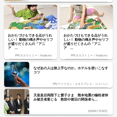
おかたづけもできる点がうれ
おかたづけもできる点がうれ
しい！ 動物の鳴き声やセリフ
しい！ 動物の鳴き声やセリフ
が盛りだくさんの「アニ
が盛りだくさんの「アニ
ア ...
ア ...
PR(タカラトミー｜Hugkum)
PR(タカラトミー｜Hugkum)
なぜあの人は旅上手なのか。ホテルを使いこなす
コツ
PR(アメリカン・エキスプレス・ジャパン)
天皇皇后両陛下と愛子さま 熊本地震の犠牲者悼
み被災者案じる 救助や復旧の関係者ら...
2026年7月30日