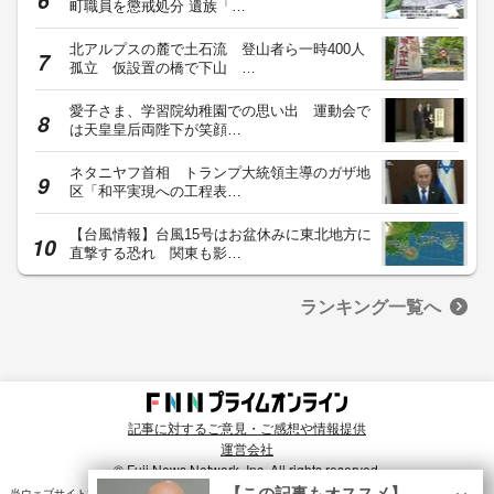
町職員を懲戒処分 遺族「…
北アルプスの麓で土石流 登山者ら一時400人
孤立 仮設置の橋で下山 …
愛子さま、学習院幼稚園での思い出 運動会で
は天皇皇后両陛下が笑顔…
ネタニヤフ首相 トランプ大統領主導のガザ地
区「和平実現への工程表…
【台風情報】台風15号はお盆休みに東北地方に
直撃する恐れ 関東も影…
ランキング一覧へ
記事に対するご意見・ご感想や情報提供
運営会社
© Fuji News Network, Inc. All rights reserved.
×
【この記事もオススメ】
当ウェブサイトでは、ユーザのニーズ・興味・関⼼に合致したコンテンツや広告配信を提供する