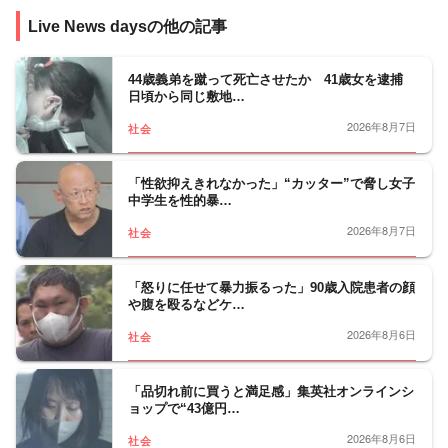
事件、事故、裁判から、医療、年金、運輸･
Live News daysの他の記事
交通･国土、教育、科学、宇宙、災害・防災
など、幅広い分野をフォロー。天皇陛下など
皇室の動向、都政から首都圏自治体の行政も
44歳義弟を蹴って死亡させたか 41歳女を逮捕
日頃から同じ敷地…
担当。社会問題、調査報道については、分野
の垣根を越えて取材に取り組んでいます。
2026年8月7日
社会
「性欲抑えきれなかった」“カッター”で脅し女子
中学生を性的暴…
2026年8月7日
社会
「怒りに任せて暴力振るった」90歳入院患者の顔
や腹を殴るなどケ…
2026年8月6日
社会
「品切れ前に買うと満足感」集英社オンラインシ
ョップで“43億円…
2026年8月6日
社会