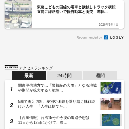
東急こどもの国線の電車と接触しトラック横転
直前に線路沿いで軽自動車と衝突 運転...
2026年8月4日
Recommended by
アクセスランキング
最新
24時間
週間
関東甲信地方では「警報級の大雨」となる地域
や期間が拡大する可能性…
5歳で両足切断、差別や困難を乗り越え挑戦続
けた人生 「人生は捨てた…
【台風情報】台風15号の今後の進路予想は
11日から12日にかけて、東…