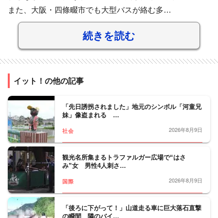
また、大阪・四條畷市でも大型バスが絡む多…
続きを読む
イット！の他の記事
「先日誘拐されました」地元のシンボル「河童兄
妹」像盗まれる …
2026年8月9日
社会
観光名所集まるトラファルガー広場で“はさ
み”女 男性4人刺さ…
2026年8月9日
国際
「後ろに下がって！」山道走る車に巨大落石直撃
の瞬間 隣のバイ…