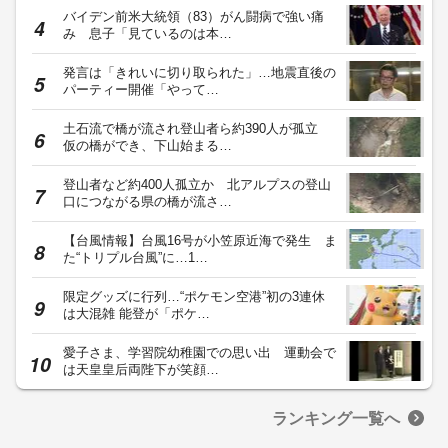
バイデン前米大統領（83）がん闘病で強い痛
み 息子「見ているのは本…
発言は「きれいに切り取られた」…地震直後の
パーティー開催「やって…
土石流で橋が流され登山者ら約390人が孤立
仮の橋ができ、下山始まる…
登山者など約400人孤立か 北アルプスの登山
口につながる県の橋が流さ…
【台風情報】台風16号が小笠原近海で発生 ま
た“トリプル台風”に…1…
限定グッズに行列…“ポケモン空港”初の3連休
は大混雑 能登が「ポケ…
愛子さま、学習院幼稚園での思い出 運動会で
は天皇皇后両陛下が笑顔…
ランキング一覧へ