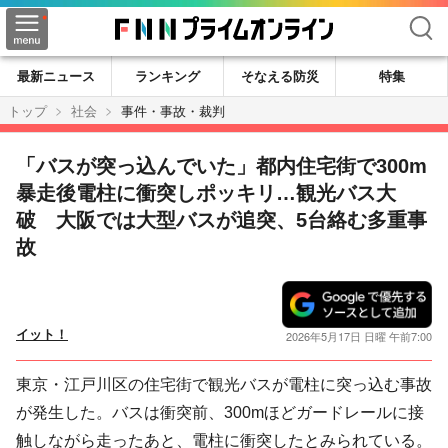
検索
最新ニュース
ランキング
そなえる防災
特集
トップ
社会
事件・事故・裁判
「バスが突っ込んでいた」都内住宅街で300m
暴走後電柱に衝突しポッキリ…観光バス大
破 大阪では大型バスが追突、5台絡む多重事
故
イット！
2026年5月17日 日曜 午前7:00
東京・江戸川区の住宅街で観光バスが電柱に突っ込む事故
が発生した。バスは衝突前、300mほどガードレールに接
触しながら走ったあと、電柱に衝突したとみられている。