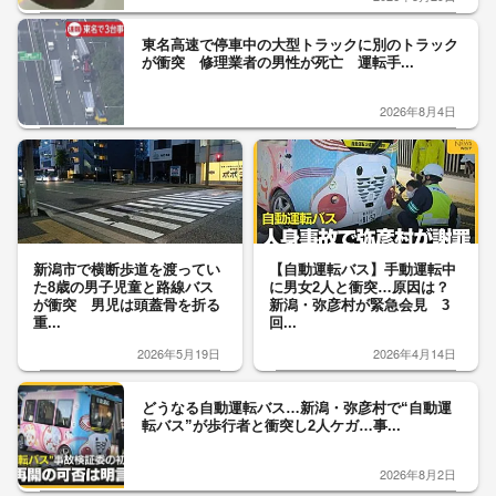
東名高速で停車中の大型トラックに別のトラック
が衝突 修理業者の男性が死亡 運転手...
2026年8月4日
新潟市で横断歩道を渡ってい
【自動運転バス】手動運転中
た8歳の男子児童と路線バス
に男女2人と衝突…原因は？
が衝突 男児は頭蓋骨を折る
新潟・弥彦村が緊急会見 3
重...
回...
2026年5月19日
2026年4月14日
どうなる自動運転バス…新潟・弥彦村で“自動運
転バス”が歩行者と衝突し2人ケガ…事...
2026年8月2日