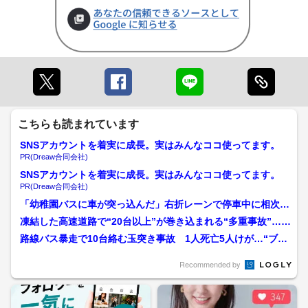
こちらも読まれています
SNSアカウントを着実に成長。実はみんなココ使ってます。
PR(Dreaw合同会社)
SNSアカウントを着実に成長。実はみんなココ使ってます。
PR(Dreaw合同会社)
「幼稚園バスに車が突っ込んだ」右折レーンで停車中に相次ぎ
衝突か 園児9人含む12...
凍結した高速道路で“20台以上”が巻き込まれる“多重事故”…火
花が燃料に引火し炎...
路線バス暴走で10台絡む玉突き事故 1人死亡5人けが…“ブレ
ーキ故障”原因としつ...
Recommended by