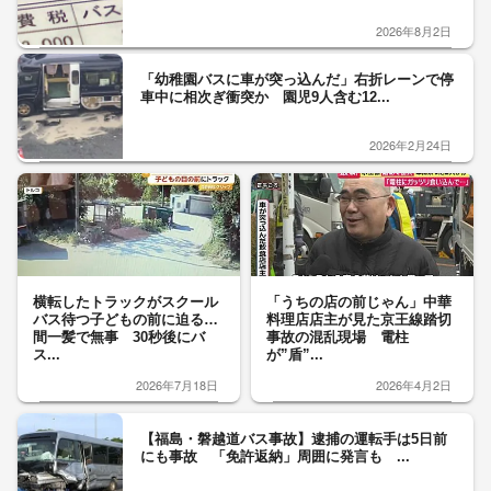
2026年8月2日
「幼稚園バスに車が突っ込んだ」右折レーンで停
車中に相次ぎ衝突か 園児9人含む12...
2026年2月24日
横転したトラックがスクール
「うちの店の前じゃん」中華
バス待つ子どもの前に迫る…
料理店店主が見た京王線踏切
間一髪で無事 30秒後にバ
事故の混乱現場 電柱
ス...
が”盾”...
2026年7月18日
2026年4月2日
【福島・磐越道バス事故】逮捕の運転手は5日前
にも事故 「免許返納」周囲に発言も ...