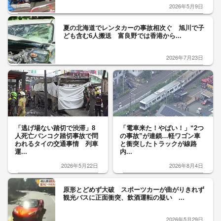
2026年5月9日
夏の北海道でレンタカーの事故相次ぐ 旭川で子
ども含む6人搬送 富良野では香港から...
2026年7月23日
「逃げ場ない踏切で渋滞」8
「電車来た！やばい！」“2つ
人死亡バンコク踏切事故で問
の事故”が連鎖…軽ワゴン車
われるタイの交通事情 列車
と衝突したトラックが線路
運...
内...
2026年5月22日
2026年8月4日
原形とどめず大破 スポーツカーが曲がりきれず
観光バスに正面衝突、飲酒運転の疑い ...
2026年5月29日