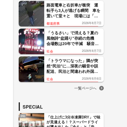
路面電車と右折車が衝突 運
転手ら3人が逃げる瞬間 車を
置いて堂々と 現場には「右
折禁止」看板も 鹿児島市
2026年8月7日
都道府県
「うるさい」で消える？夏の
風物詩“盆踊り”存続の危機
会場数は20年で半減 騒音対
策で“サイレント盆ダンス”も
2026年8月7日
社会
「トラウマになった」隣が突
然“民泊”に…深夜の騒音や誤
配送、民泊と間違われ外国人
客が玄関取り囲む 住民悲
2026年8月6日
社会
鳴 東京・大田区
一覧ページへ
SPECIAL
PR
「仕上げに3分冷凍庫DRY」で味
が見違える！？スーパードライ
が導き出した「冷え」と「辛