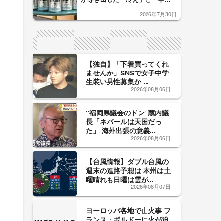
口」のおいしい関係 青く変化
2026年7月30日
した「辛口カーブ」が飲み頃の
サイン！
【独自】「下着買ってくれ
ませんか」SNSで女子中学
じ
生装い男性募集か ...
2026年08月06日
“福岡県議会のドン”蔵内議
長「ネパールは天国だっ
た」 海外出張の意義...
2026年08月06日
【台風情報】ダブル台風の
週末の進路予想は 本州は土
曜晴れも日曜は雲が...
2026年08月07日
ヨーロッパ各地で山火事 フ
ランス・ボルドーに火が迫