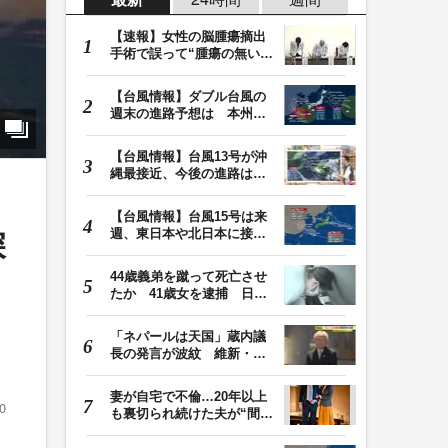
【速報】女性の脳腫瘍摘出
手術で誤って“腫瘍の無い部
位”を摘出 脳…
【台風情報】ダブル台風の
週末の進路予想は 本州は
土曜晴れも日曜は…
【台風情報】台風13号が沖
縄最接近、今後の進路は？
台風15号は「雨台…
【台風情報】台風15号は来
週、東日本や北日本に接近
深
か お盆期間中の…
44歳義弟を蹴って死亡させ
たか 41歳女を逮捕 日頃
から同じ敷地内の…
「ネパールは天国」蔵内議
長の発言が波紋 維新・吉
村代表「福岡県議…
妻が自宅で不倫…20年以上
0
も裏切られ続けた夫が“間
男”に請求した慰…