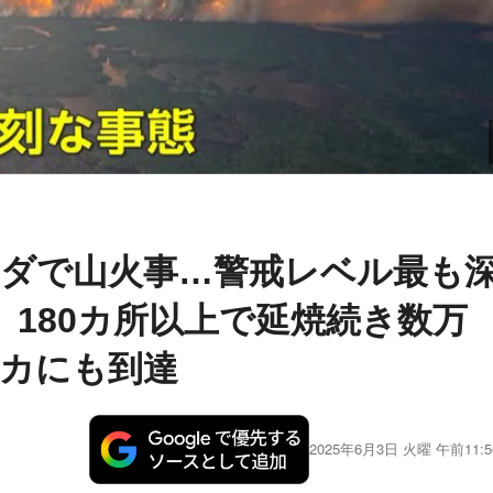
ダで山火事…警戒レベル最も
 180カ所以上で延焼続き数万
カにも到達
2025年6月3日 火曜 午前11:5