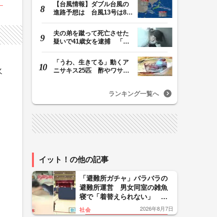
【台風情報】ダブル台風の
進路予想は 台風13号は8日
（土）正午には東…
夫の弟を蹴って死亡させた
疑いで41歳女を逮捕 「生
活態度に不満があ…
「うわ、生きてる」動くア
火
ニサキス25匹 酢やワサビ
では死滅せず…「…
ランキング一覧へ
イット！の他の記事
「避難所ガチャ」バラバラの
避難所運営 男女同室の雑魚
寝で「着替えられない」 海
外では当日にテント設置の制
2026年8月7日
社会
度設計【令和8年熊本地震】