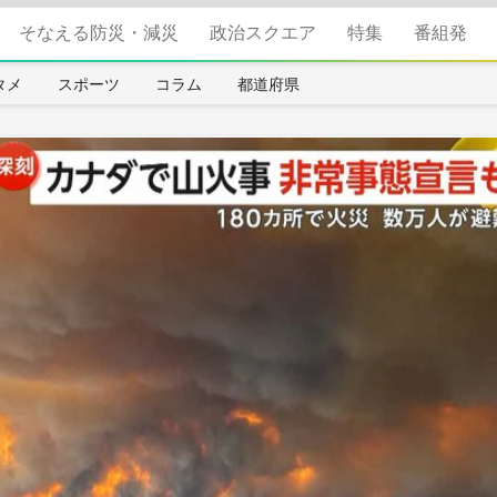
そなえる防災・減災
政治スクエア
特集
番組発
タメ
スポーツ
コラム
都道府県