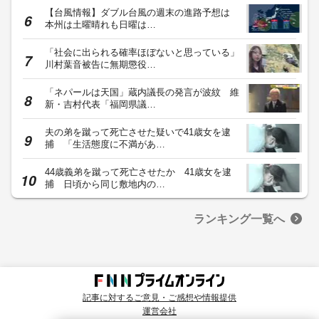
【台風情報】ダブル台風の週末の進路予想は
本州は土曜晴れも日曜は…
「社会に出られる確率ほぼないと思っている」
川村葉音被告に無期懲役…
「ネパールは天国」蔵内議長の発言が波紋 維
新・吉村代表「福岡県議…
夫の弟を蹴って死亡させた疑いで41歳女を逮
捕 「生活態度に不満があ…
44歳義弟を蹴って死亡させたか 41歳女を逮
捕 日頃から同じ敷地内の…
ランキング一覧へ
記事に対するご意見・ご感想や情報提供
運営会社