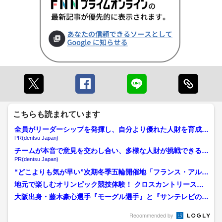
こちらも読まれています
全員がリーダーシップを発揮し、自分より優れた人財を育成す
る
PR(dentsu Japan)
チームが本音で意見を交わし合い、多様な人財が挑戦できる組
織へ
PR(dentsu Japan)
“どこよりも気が早い”次期冬季五輪開催地「フランス・アルプ
ス」取材 フランスの長...
地元で楽しむオリンピック競技体験！ クロスカントリースキ
ー＆カーリングに挑戦【富...
大阪出身・藤木豪心選手『モーグル選手』と『サンテレビの阪
神中継のディレクター』の...
Recommended by