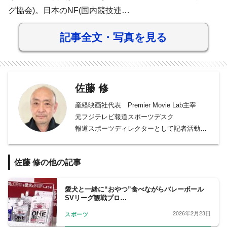
グ協会)。日本のNF(国内競技連…
記事全文・写真を見る
佐藤 修
産経映画社代表 Premier Movie Lab主宰
元フジテレビ報道スポーツデスク
報道スポーツディレクターとして記者活動35
年
2019年“だから君を見つめてきた”で、上海国
佐藤 修の他の記事
際テレビ祭ドキュメンタリー部門で優秀賞を
受賞。日本スポーツ学会会員
愛犬と一緒に“おやつ”食べながらバレーボール
SVリーグ観戦プロ…
2026年2月23日
スポーツ