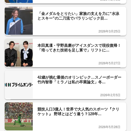
「金メダルをとりたい」家族の支えを力に“水泳
とスキー”の二刀流でパラリンピック目...
2026年3月25日
本田真凜・宇野昌磨がアイスダンスで現役復帰！
「培ってきた技術を足し算で」リフトに...
2026年5月27日
42歳が挑む最後のオリンピック…スノーボーダー
竹内智香「ミラノは私の卒業論文」冬...
2026年2月5日
競技人口3億人！世界で大人気のスポーツ『クリ
ケット』 野球とはどう違う？128年...
2026年5月28日