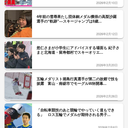
2026年2月10日
4年前の雪辱果たし団体銅メダル獲得の高梨沙羅
選手の“軌跡”―スキージャンプは8歳...
2026年2月12日
悠仁さまが小学生にアドバイスする場面も 紀子さ
まと北海道・留寿都村でスキーオリエ...
2026年3月20日
五輪メダリスト堀島行真選手が第二の故郷で技を
披露 富山・南砺市でモーグルW杯開幕...
2026年2月26日
「自転車競技のあと競輪でやっていく道もでき
る」 ロス五輪でメダルが期待される男子...
2026年2月6日