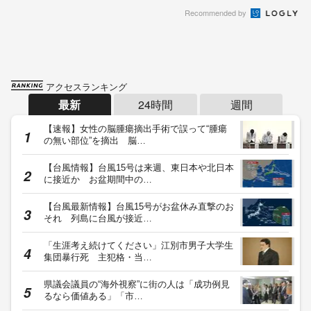
Recommended by
アクセスランキング
最新
24時間
週間
【速報】女性の脳腫瘍摘出手術で誤って“腫瘍
の無い部位”を摘出 脳…
【台風情報】台風15号は来週、東日本や北日本
に接近か お盆期間中の…
【台風最新情報】台風15号がお盆休み直撃のお
それ 列島に台風が接近…
「生涯考え続けてください」江別市男子大学生
集団暴行死 主犯格・当…
県議会議員の“海外視察”に街の人は「成功例見
るなら価値ある」「市…