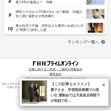
風”13号の進路は？ 沖縄…
押収スマホから770本のわいせつ動画 15歳少
女に酒と薬飲ませ性的暴行…
妻が自宅で不倫…20年以上も裏切られ続けた夫
が“間男”に請求した慰…
ランキング一覧へ
記事に対するご意見・ご感想や情報提供
運営会社
© Fuji News Network, Inc. All rights reserved.
×
【この記事もオススメ】
当ウェブサイトでは、ユーザのニーズ・興味・関⼼に合致したコンテンツや広告配信を提供する
ためにクッキーを使⽤しています。詳細は、
プライバシーポリシー
をご確認ください。
愛子さま、学習院幼稚園での思
い出 運動会では天皇皇后両陛下
が笑顔で応...