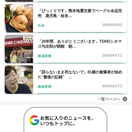
「びっくりです」熊本地震支援でベーグル全品完
売 鹿児島・姶良…
2026年8月8日
社会
「20年間、ありがとうございます」TOHOシネマ
ズ与次郎が閉館 朝…
2026年8月7日
都道府県
「語らないまま死なないで」81歳の被爆者が始め
た"最後の記録" …
2026年8月7日
都道府県
一覧ページへ