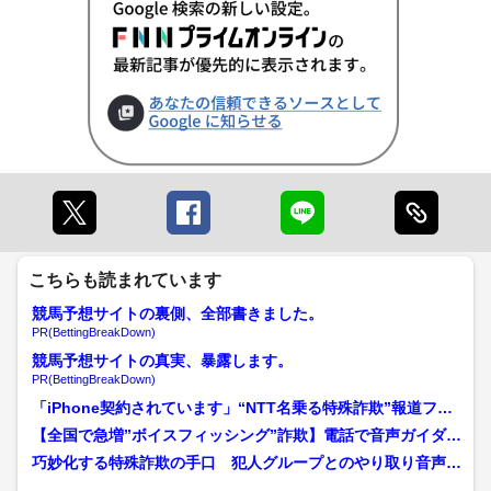
こちらも読まれています
競馬予想サイトの裏側、全部書きました。
PR(BettingBreakDown)
競馬予想サイトの真実、暴露します。
PR(BettingBreakDown)
「iPhone契約されています」“NTT名乗る特殊詐欺”報道フロ
アに直電 実録1...
【全国で急増”ボイスフィッシング”詐欺】電話で音声ガイダン
ス→電話でオペレーター...
巧妙化する特殊詐欺の手口 犯人グループとのやり取り音声を
入手 福井では前年を2億...