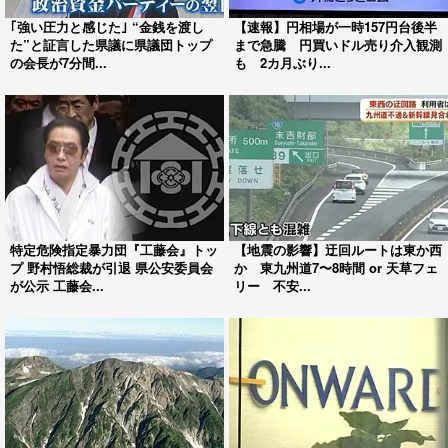
｢強い圧力と感じた｣ “金銭を渡し
【速報】円相場が一時157円台後半
た”と証言した県議に県議団トップ
まで急騰 円買いドル売り介入観測
の会長が7分間...
も 2カ月ぶり...
特定危険指定暴力団『工藤会』トッ
【地震の影響】迂回ルートは東か西
プ 野村悟総裁が引退 県公安委員会
か 東九州道7〜8時間 or 天草フェ
が公示 工藤会...
リー 不安...