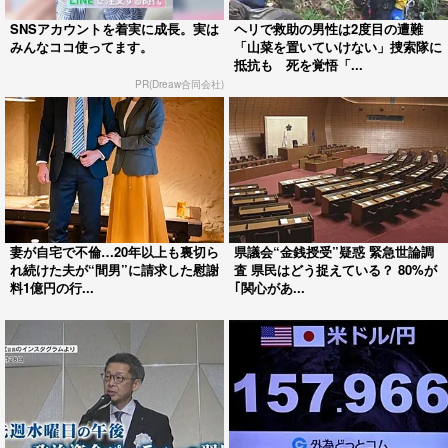
SNSアカウントを着実に成長。実は
ヘリで救助の男性は2度目の遭難
みんなココ使ってます。
「山菜を置いていけない」捜索隊に
抵抗も 死を覚悟「...
PR(Dreaw合同会社)
妻が自宅で不倫…20年以上も裏切ら
県議会“金銭授受”疑惑 緊急世論調
れ続けた夫が“間男”に請求した慰謝
査 県民はどう捉えている？ 80%が
料1億円の行...
｢関心があ...