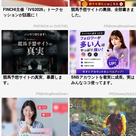
FINCHI主催「IVS2026」トークセ
競馬予想サイトの裏側、全部書きま
ッションが話題に！
した。
PR(FINCHI on GOETHE)
PR(BettingBreakDown)
競馬予想サイトの真実、暴露しま
SNSアカウントを着実に成長。実は
す。
みんなココ使ってます。
PR(BettingBreakDown)
PR(Dreaw合同会社)