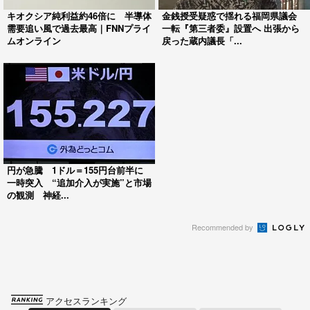
キオクシア純利益約46倍に 半導体
金銭授受疑惑で揺れる福岡県議会
需要追い風で過去最高｜FNNプライ
一転『第三者委』設置へ 出張から
ムオンライン
戻った蔵内議長「...
円が急騰 1ドル＝155円台前半に
一時突入 “追加介入が実施”と市場
の観測 神経...
Recommended by
アクセスランキング