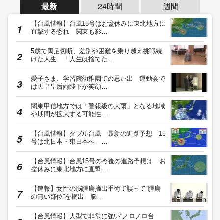
最新
24時間
週間
【台風情報】台風15号はお盆休みに東北地方に
直撃する恐れ 関東も影…
5歳で両足切断、差別や困難を乗り越え挑戦続
けた人生 「人生は捨てた…
愛子さま、学習院幼稚園での思い出 運動会で
は天皇皇后両陛下が笑顔…
関東甲信地方では「警報級の大雨」となる地域
や期間が拡大する可能性…
【台風情報】ダブル台風 最新の進路予想 15
号は北日本・東日本へ …
【台風情報】台風15号の今後の進路予想は お
盆休みに東北地方に直撃…
【速報】女性の脳腫瘍摘出手術で誤って“腫瘍
の無い部位”を摘出 脳…
【台風情報】大型で非常に強い“ノロノロ台