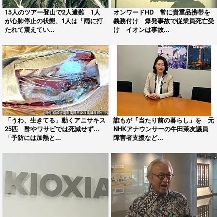
15人のツアー登山で2人遭難 1人
オンワードHD 常に貴重品携帯を
が心肺停止の状態、1人は「雨に打
義務付け 爆発事故で従業員死亡受
たれて震えてい...
け イオンは事故...
「うわ、生きてる」動くアニサキス
誰もが「当たり前の暮らし」を 元
25匹 酢やワサビでは死滅せず…
NHKアナウンサーの牛田茉友議員
「予防には加熱と...
障害者支援など...