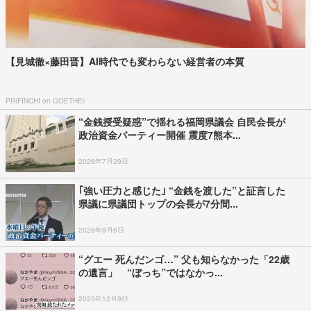
【見城徹×藤田晋】AI時代でも変わらない経営者の本質
PR(FINCHI on GOETHE)
“金銭授受疑惑”で揺れる福岡県議会 自民会長が
政治資金パーティー開催 震度7熊本...
2026年7月29日
｢強い圧力と感じた｣ “金銭を渡した”と証言した
県議に県議団トップの会長が7分間...
2026年8月6日
“グエー 死んだンゴ…” 父も知らなかった「22歳
の遺言」 “ぼっち”ではなかっ...
2025年12月9日