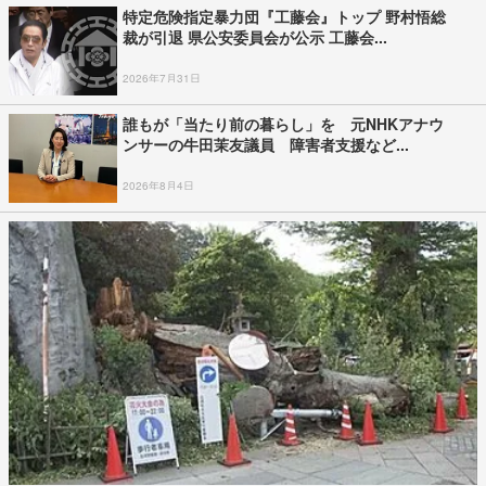
特定危険指定暴力団『工藤会』トップ 野村悟総
裁が引退 県公安委員会が公示 工藤会...
2026年7月31日
誰もが「当たり前の暮らし」を 元NHKアナウ
ンサーの牛田茉友議員 障害者支援など...
2026年8月4日