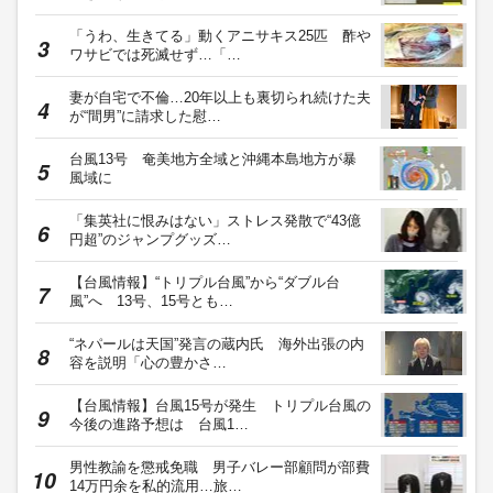
「うわ、生きてる」動くアニサキス25匹 酢や
ワサビでは死滅せず…「…
妻が自宅で不倫…20年以上も裏切られ続けた夫
が“間男”に請求した慰…
台風13号 奄美地方全域と沖縄本島地方が暴
風域に
「集英社に恨みはない」ストレス発散で“43億
円超”のジャンプグッズ…
【台風情報】“トリプル台風”から“ダブル台
風”へ 13号、15号とも…
“ネパールは天国”発言の蔵内氏 海外出張の内
容を説明「心の豊かさ…
【台風情報】台風15号が発生 トリプル台風の
今後の進路予想は 台風1…
男性教諭を懲戒免職 男子バレー部顧問が部費
14万円余を私的流用…旅…