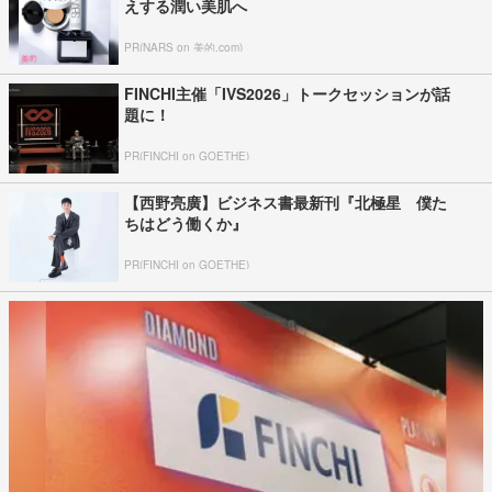
えする潤い美肌へ
PR(NARS on 美的.com)
FINCHI主催「IVS2026」トークセッションが話
題に！
PR(FINCHI on GOETHE)
【西野亮廣】ビジネス書最新刊『北極星 僕た
ちはどう働くか』
PR(FINCHI on GOETHE)