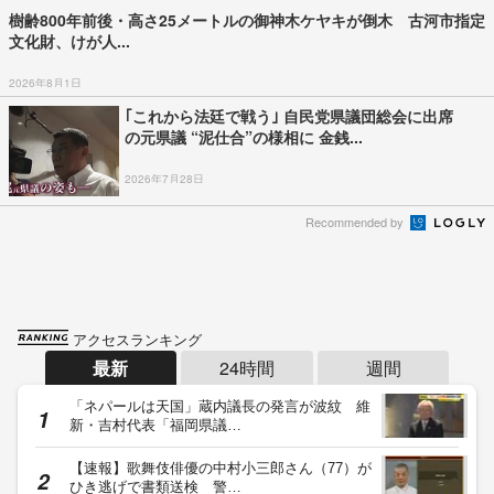
樹齢800年前後・高さ25メートルの御神木ケヤキが倒木 古河市指定
文化財、けが人...
2026年8月1日
｢これから法廷で戦う｣ 自民党県議団総会に出席
の元県議 “泥仕合”の様相に 金銭...
2026年7月28日
Recommended by
アクセスランキング
最新
24時間
週間
「ネパールは天国」蔵内議長の発言が波紋 維
新・吉村代表「福岡県議…
【速報】歌舞伎俳優の中村小三郎さん（77）が
ひき逃げで書類送検 警…