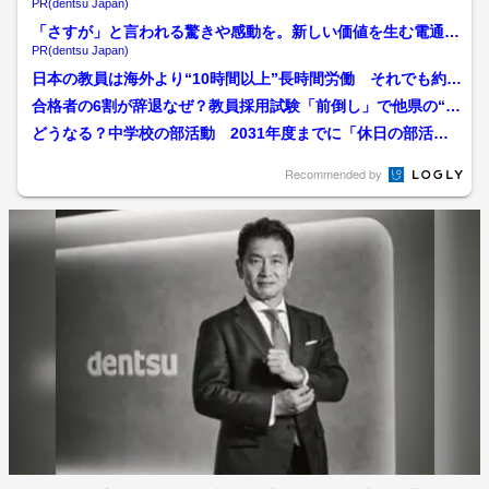
織へ
PR(dentsu Japan)
「さすが」と言われる驚きや感動を。新しい価値を生む電通の
挑戦
PR(dentsu Japan)
日本の教員は海外より“10時間以上”長時間労働 それでも約9
割が「やりがい感じる...
合格者の6割が辞退なぜ？教員採用試験「前倒し」で他県の“模
擬試験”に “3分類”...
どうなる？中学校の部活動 2031年度までに「休日の部活動
は地域クラブへ」 広島...
Recommended by