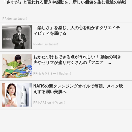
「さすが」と言われる驚きや感動を。新しい価値を生む電通の挑戦
PR(dentsu Japan)
「楽しさ」を感じ、人の心を動かすクリエイテ
ィビティを届ける
PR(dentsu Japan)
おかたづけもできる点がうれしい！ 動物の鳴き
声やセリフが盛りだくさんの「アニア ...
PR(タカラトミー｜Hugkum)
NARSの新クレンジングオイルで毎朝、メイク映
えする潤い美肌へ
PR(NARS on 美的.com)