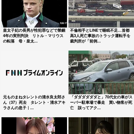
皇太子妃の長男が性犯罪などで禁錮
不倫相手とLINEで睡眠不足…首都
4年の実刑判決 リトル・マリウス
高3人死亡事故のトラック運転手を
の転落 母・皇太...
裁判所が「前例...
元ものまねタレントの清水良太郎さ
「ダダダダダダと」70代女の車がス
ん（37）死去 タレント・清水アキ
ーパー駐車場で暴走 買い物客が死
ラさんの息子｜...
亡 誤ってアク...