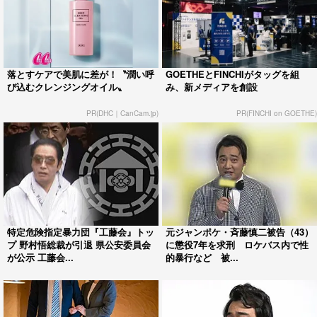
落とすケアで美肌に差が！〝潤い呼
GOETHEとFINCHIがタッグを組
び込むクレンジングオイル〟
み、新メディアを創設
PR(DHC｜CanCam.jp)
PR(FINCHI on GOETHE)
特定危険指定暴力団『工藤会』トッ
元ジャンポケ・斉藤慎二被告（43）
プ 野村悟総裁が引退 県公安委員会
に懲役7年を求刑 ロケバス内で性
が公示 工藤会...
的暴行など 被...