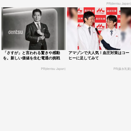
PR(dentsu Japan)
「さすが」と言われる驚きや感動
アマゾンで大人気！血圧対策はコー
を。新しい価値を生む電通の挑戦
ヒーに足してみて
PR(dentsu Japan)
PR(森永乳業)