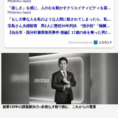
る
PR(dentsu Japan)
「楽しさ」を感じ、人の心を動かすクリエイティビティを届け
る
PR(dentsu Japan)
「もし大事な人を私のような人間に殺されてしまったら、私な
ら耐えられない」被告が当...
宝島さん夫婦殺害 男2人に懲役30年判決 “指示役”「報酬も
らっていない」 “仲...
【仙台市・国分町傷害致死事件 後編】17歳の命を奪った男2人
に下された判決は 「...
Recommended by
創業125年の課題解決力×多様な才能で挑む、これからの電通