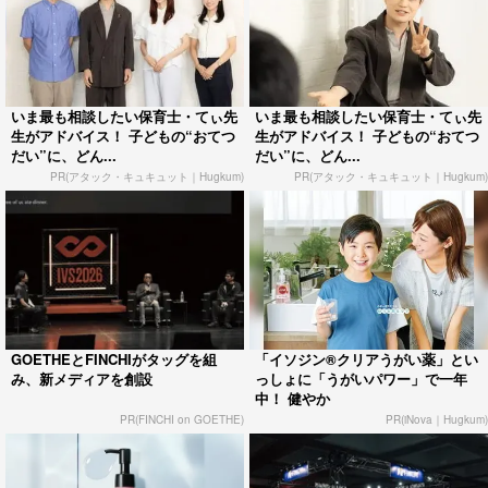
いま最も相談したい保育士・てぃ先
いま最も相談したい保育士・てぃ先
生がアドバイス！ 子どもの“おてつ
生がアドバイス！ 子どもの“おてつ
だい”に、どん...
だい”に、どん...
PR(アタック・キュキュット｜Hugkum)
PR(アタック・キュキュット｜Hugkum)
GOETHEとFINCHIがタッグを組
「イソジン®クリアうがい薬」とい
み、新メディアを創設
っしょに「うがいパワー」で一年
中！ 健やか
PR(FINCHI on GOETHE)
PR(iNova｜Hugkum)