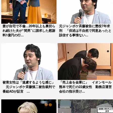
妻が自宅で不倫…20年以上も裏切ら
元ジャンポケ斉藤被告に懲役7年求
れ続けた夫が“間男”に請求した慰謝
刑 「供述は不自然で同意あったと
料1億円の行...
誤信する事情ない...
被害女性は「遠慮するような感じ」
「売上金を金庫に」 イオンモール
元ジャンポケ斉藤慎二被告裁判で
熊本で死亡の22歳女性 勤務店運営
番組ADが証言 ...
会社の指示受け...