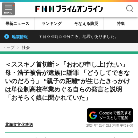
検索
最新ニュース
ランキング
そなえる防災
特集
地震情報
７日０６時５６分ころ、地震がありました。
トップ
社会
＜ススキノ首切断＞「おわび申し上げたい」
母・浩子被告が遺族に謝罪 「どうしてできな
いのだろう」 “親子の距離”が生じたきっかけ
は単位制高校卒業めぐる自らの発言と説明
「おそらく娘に聞かれていた」
北海道文化放送
2024年12月12日 木曜 午後9:00