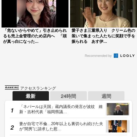
「危ないからやめて」引き止められ
愛子さま三重県入り クリーム色の
るも売上金管理のため店内へ 「頭
装いで集まった人たちに笑顔で手を
が真っ白になった...
振られる あす伊...
Recommended by
アクセスランキング
最新
24時間
週間
「ネパールは天国」蔵内議長の発言が波紋 維
新・吉村代表「福岡県議…
妻が自宅で不倫…20年以上も裏切られ続けた夫
が“間男”に請求した慰…