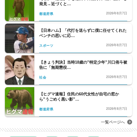
発見→近づくと…
2026年8月7日
都道府県
【日本ハム】「代打を送らずに僕に任せてくれた
ベンチの思いに応…
2026年8月7日
スポーツ
【きょう判決】当時18歳の”特定少年”川口侑斗被
告に「無期懲役…
2026年8月7日
社会
【ヒグマ速報】住民の60代女性が自宅の窓か
ら”うごめく黒い影”…
2026年8月7日
都道府県
一覧ページへ