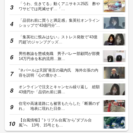
「うわ、生きてる」動くアニサキス25匹 酢や
ワサビでは死滅せず…「…
「品切れ前に買うと満足感」集英社オンライン
ショップで“43億円分”…
「集英社に恨みはない」ストレス発散で“43億
円超”のジャンプグッズ…
男性教諭を懲戒免職 男子バレー部顧問が部費
14万円余を私的流用…旅…
“ネパールは天国”発言の蔵内氏 海外出張の内
容を説明「心の豊かさ…
オンラインで注文とキャンセル繰り返し 総額
43億円か「品切れ前に購…
住宅や高速道路にも被害もたらした「断層のず
れ」 地表に現れた日奈…
【台風情報】“トリプル台風”から“ダブル台
風”へ 13号、15号とも…