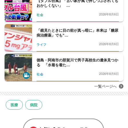
【ダブル台風】「古い家が風で押しつぶされても
おかしくない」 …
2026年8月6日
社会
「鏡見たときに目の前が真っ暗に」本来は「糖尿
病治療薬」でも“…
2026年8月6日
ライフ
徳島・阿南市の那賀川で男子高校生の遺体見つか
る 「水着を着た…
2026年8月6日
社会
一覧ページへ
医療
病院