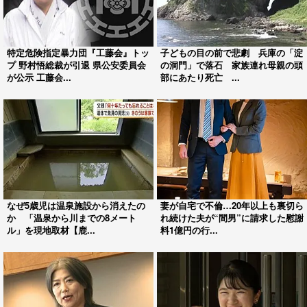
特定危険指定暴力団『工藤会』トッ
子どもの目の前で悲劇 兵庫の「淀
プ 野村悟総裁が引退 県公安委員会
の洞門」で落石 家族連れ母親の頭
が公示 工藤会...
部にあたり死亡 ...
なぜ5歳児は温泉施設から消えたの
妻が自宅で不倫…20年以上も裏切ら
か 「温泉から川までの8メート
れ続けた夫が“間男”に請求した慰謝
ル」を現地取材【鹿...
料1億円の行...