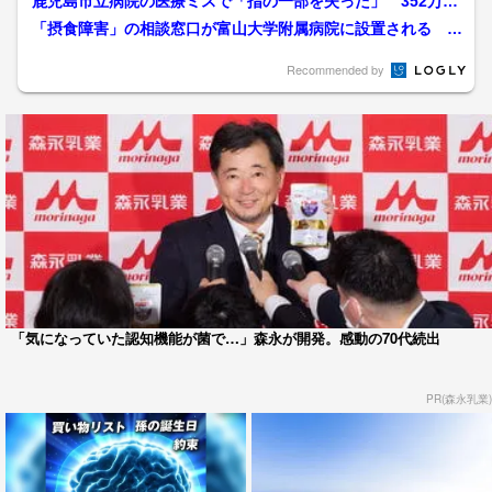
鹿児島市立病院の医療ミスで「指の一部を失った」 352万円
の賠償合意
「摂食障害」の相談窓口が富山大学附属病院に設置される 富
山県内初の支援拠点に 電...
Recommended by
「気になっていた認知機能が菌で…」森永が開発。感動の70代続出
PR(森永乳業)