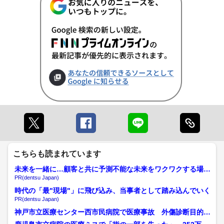
こちらも読まれています
未来を一緒に…顧客と共に予測不能な未来をワクワクする場所
へ
PR(dentsu Japan)
時代の「最"現場"」に飛び込み、当事者として踏み込んでいく
PR(dentsu Japan)
神戸市立医療センター西市民病院で医療事故 外傷診断目的で
受診・70代女性患者のC...