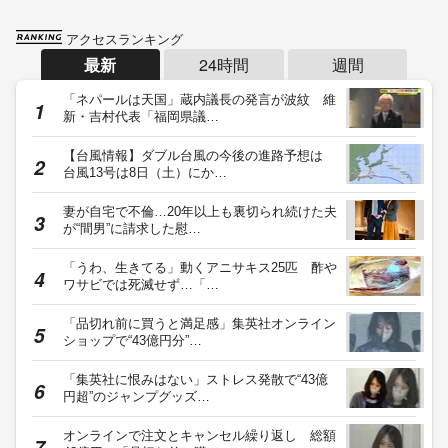
アクセスランキング
最新
24時間
週間
「ネパールは天国」蔵内議長の発言が波紋 維
新・吉村代表「福岡県議…
【台風情報】ダブル台風の今後の進路予想は
台風13号は8日（土）にか…
妻が自宅で不倫…20年以上も裏切られ続けた夫
が“間男”に請求した慰…
「うわ、生きてる」動くアニサキス25匹 酢や
ワサビでは死滅せず…「…
「品切れ前に買うと満足感」集英社オンライン
ショップで“43億円分”…
「集英社に恨みはない」ストレス発散で“43億
円超”のジャンプグッズ…
オンラインで注文とキャンセル繰り返し 総額