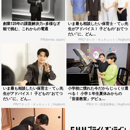
創業125年の課題解決力×多様な才
いま最も相談したい保育士・てぃ先
能で挑む、これからの電通
生がアドバイス！ 子どもの“おてつ
だい”に、どん...
PR(dentsu Japan)
PR(アタック・キュキュット｜Hugkum)
いま最も相談したい保育士・てぃ先
小学校に慣れた今だからじっくり選
生がアドバイス！ 子どもの“おてつ
べる！ 小学１年生夏休みからの
だい”に、どん...
「音楽教室」デビュ...
PR(アタック・キュキュット｜Hugkum)
PR(ヤマハ音楽振興会｜HugKum)