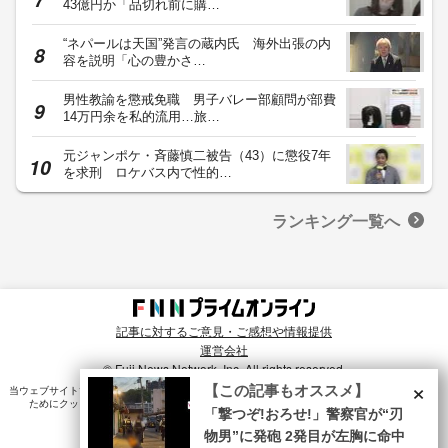
43億円か「品切れ前に購…
“ネパールは天国”発言の蔵内氏 海外出張の内
容を説明「心の豊かさ…
男性教諭を懲戒免職 男子バレー部顧問が部費
14万円余を私的流用…旅…
元ジャンポケ・斉藤慎二被告（43）に懲役7年
を求刑 ロケバス内で性的…
ランキング一覧へ
記事に対するご意見・ご感想や情報提供
運営会社
© Fuji News Network, Inc. All rights reserved.
×
【この記事もオススメ】
当ウェブサイトでは、ユーザのニーズ・興味・関⼼に合致したコンテンツや広告配信を提供する
ためにクッキーを使⽤しています。詳細は、
プライバシーポリシー
をご確認ください。
「撃つぞ!おろせ!」警察官が“刃
物男”に発砲 2発目が左胸に命中