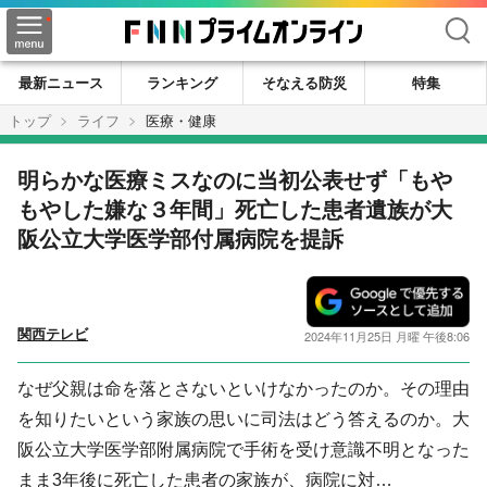
検索
最新ニュース
ランキング
そなえる防災
特集
トップ
ライフ
医療・健康
明らかな医療ミスなのに当初公表せず「もや
もやした嫌な３年間」死亡した患者遺族が大
阪公立大学医学部付属病院を提訴
関西テレビ
2024年11月25日 月曜 午後8:06
なぜ父親は命を落とさないといけなかったのか。その理由
を知りたいという家族の思いに司法はどう答えるのか。大
阪公立大学医学部附属病院で手術を受け意識不明となった
まま3年後に死亡した患者の家族が、病院に対…