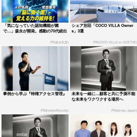
「気になっていた認知機能が菌
シェア別荘「COCO VILLA Owner
で…」森永が開発。感動の70代続出
s」3選
PR(森永乳業)
PR(COCO VILLA on GOETHE)
事例から学ぶ『特権アクセス管理』
未来を一緒に…顧客と共に予測不能
な未来をワクワクする場所へ
PR(KeeperSecurity)
PR(dentsu Japan)