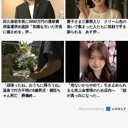
田久保前市長に5000万円の選挙費
愛子さま三重県入り クリーム色の
用返還求め提訴「良識を欠いた市長
装いで集まった人たちに笑顔で手を
に歯止めを」伊...
振られる あす伊...
「頑張ったね、おうちに帰ろうね」
「危ないからやめて」引き止められ
温泉で行方不明の5歳男児・嶺臣ち
るも売上金管理のため店内へ 「頭
ゃん死亡 葬儀終...
が真っ白になった...
Recommended by