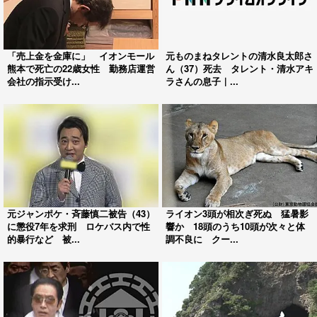
「売上金を金庫に」 イオンモール
元ものまねタレントの清水良太郎さ
熊本で死亡の22歳女性 勤務店運営
ん（37）死去 タレント・清水アキ
会社の指示受け...
ラさんの息子｜...
元ジャンポケ・斉藤慎二被告（43）
ライオン3頭が相次ぎ死ぬ 猛暑影
に懲役7年を求刑 ロケバス内で性
響か 18頭のうち10頭が次々と体
的暴行など 被...
調不良に クー...