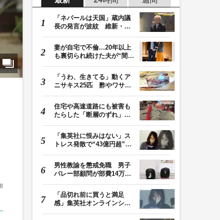
「ネパールは天国」蔵内議
長の発言が波紋 維新・吉
村代表「福岡県議…
妻が自宅で不倫…20年以上
も裏切られ続けた夫が“間
男”に請求した慰…
「うわ、生きてる」動くア
ニサキス25匹 酢やワサビ
では死滅せず…「…
析
住宅や高速道路にも被害も
たらした「断層のずれ」
地表に現れた日奈…
「集英社に恨みはない」ス
トレス発散で“43億円超”の
ジャンプグッズ…
男性教諭を懲戒免職 男子
バレー部顧問が部費14万円
余を私的流用…旅…
8
「品切れ前に買うと満足
感」集英社オンラインショ
ップで“43億円分”…