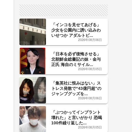
サイン！
「インコを見せてあげる」
少女を公園内に誘い込みわ
いせつか アダルトビ...
2026年08月06日
「日本を必ず後悔させる」
北朝鮮金総書記の妹・金与
正氏 海自のミサイル...
2026年08月05日
「集英社に恨みはない」ス
トレス発散で“43億円超”の
ジャンプグッズを...
2026年08月06日
「ぶつかってインプラント
壊れた」と言いがかり 恐喝
100件繰り返した...
2026年08月05日