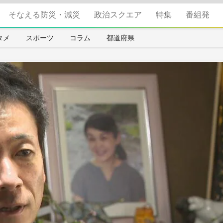
そなえる防災・減災
政治スクエア
特集
番組発
タメ
スポーツ
コラム
都道府県