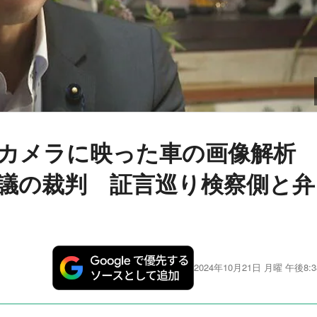
犯カメラに映った車の画像解
議の裁判 証言巡り検察側と弁
2024年10月21日 月曜 午後8:3