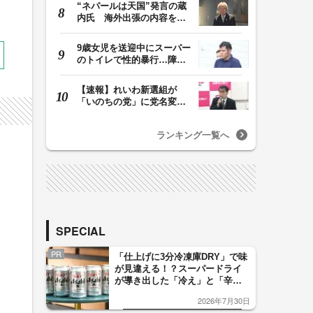
“ネパールは天国”発言の蔵
内氏 海外出張の内容を説
明「心の豊かさ…
9歳女児を送迎中にスーパー
のトイレで性的暴行…障害
者施設元職員(46)…
【速報】れいわ新選組が
「いのちの党」に党名変
更 “脱・山本太郎”…
ランキング一覧へ
SPECIAL
PR
「仕上げに3分冷凍庫DRY」で味
が見違える！？スーパードライ
が導き出した「冷え」と「辛
口」のおいしい関係 青く変化
2026年7月30日
した「辛口カーブ」が飲み頃の