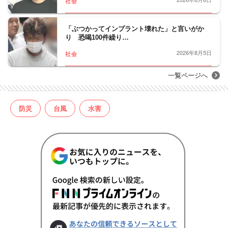
社会
「ぶつかってインプラント壊れた」と言いがか
り 恐喝100件繰り…
2026年8月5日
社会
一覧ページへ
防災
台風
水害