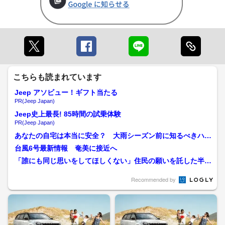
こちらも読まれています
Jeep アソビュー！ギフト当たる
PR(Jeep Japan)
Jeep史上最長! 85時間の試乗体験
PR(Jeep Japan)
あなたの自宅は本当に安全？ 大雨シーズン前に知るべきハザ
ードマップの盲点と地域の...
台風6号最新情報 奄美に接近へ
「誰にも同じ思いをしてほしくない」住民の願いを託した半世
紀の大事業 一関遊水地が...
Recommended by