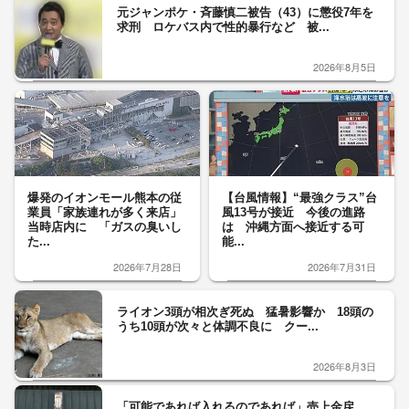
元ジャンポケ・斉藤慎二被告（43）に懲役7年を
求刑 ロケバス内で性的暴行など 被...
2026年8月5日
爆発のイオンモール熊本の従
【台風情報】“最強クラス”台
業員「家族連れが多く来店」
風13号が接近 今後の進路
当時店内に 「ガスの臭いし
は 沖縄方面へ接近する可
た...
能...
2026年7月28日
2026年7月31日
ライオン3頭が相次ぎ死ぬ 猛暑影響か 18頭の
うち10頭が次々と体調不良に クー...
2026年8月3日
「可能であれば入れるのであれば」売上金戻