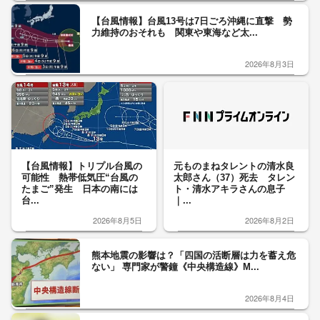
【台風情報】台風13号は7日ごろ沖縄に直撃 勢
力維持のおそれも 関東や東海など太...
2026年8月3日
【台風情報】トリプル台風の
元ものまねタレントの清水良
可能性 熱帯低気圧“台風の
太郎さん（37）死去 タレン
たまご”発生 日本の南には
ト・清水アキラさんの息子
台...
｜...
2026年8月5日
2026年8月2日
熊本地震の影響は？「四国の活断層は力を蓄え危
ない」 専門家が警鐘《中央構造線》M...
2026年8月4日