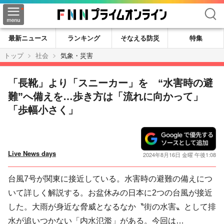
検索
最新ニュース
ランキング
そなえる防災
特集
トップ
社会
気象・災害
「長靴」より「スニーカー」を “水害時の避
難”へ備えを…歩き方は「流れに向かって」
「歩幅小さく」
Live News days
2024年8月16日 金曜 午後1:08
台風7号が関東に接近している。水害時の避難の備えにつ
いて詳しく解説する。お盆休みの日本に2つの台風が接近
した。大雨が身近な脅威となるなか〝街の水害〟として排
水が追いつかない「内水氾濫」がある。今回は…