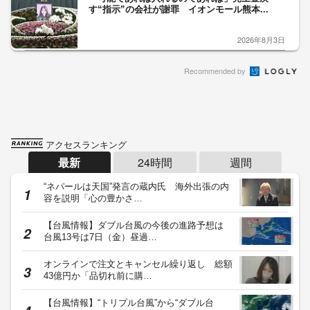
す“指示”の会社が謝罪 イオンモール熊本...
2026年8月3日
Recommended by
アクセスランキング
最新
24時間
週間
“ネパールは天国”発言の蔵内氏 海外出張の内
容を説明「心の豊かさ…
【台風情報】ダブル台風の今後の進路予想は
台風13号は7日（金）昼過…
オンラインで注文とキャンセル繰り返し 総額
43億円か「品切れ前に購…
【台風情報】“トリプル台風”から“ダブル台