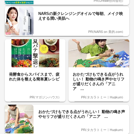
PR(Dreaw合同会社)
NARSの新クレンジングオイルで毎朝、メイク映
えする潤い美肌へ
PR(NARS on 美的.com)
発酵食からスパイスまで、疲
おかたづけもできる点がうれ
れた体を整える簡単夏レシピ
しい！ 動物の鳴き声やセリフ
が盛りだくさんの「アニ
ア ...
PR(マガジンハウス)
PR(タカラトミー｜Hugkum)
おかたづけもできる点がうれしい！ 動物の鳴き声
やセリフが盛りだくさんの「アニア ...
PR(タカラトミー｜Hugkum)