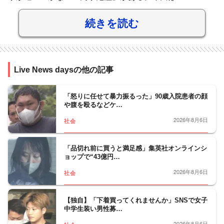
続きを読む
Live News daysの他の記事
「怒りに任せて暴力振るった」90歳入院患者の顔
や腹を殴るなどケ…
2026年8月6日
社会
「品切れ前に買うと満足感」集英社オンラインシ
ョップで“43億円…
2026年8月6日
社会
【独自】「下着買ってくれませんか」SNSで女子
中学生装い男性募…
2026年8月6日