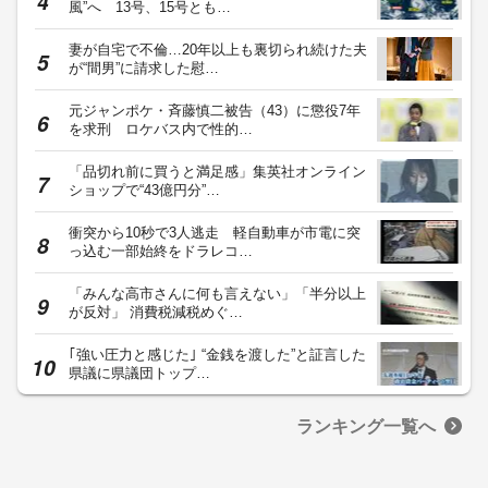
風”へ 13号、15号とも…
妻が自宅で不倫…20年以上も裏切られ続けた夫
が“間男”に請求した慰…
元ジャンポケ・斉藤慎二被告（43）に懲役7年
を求刑 ロケバス内で性的…
「品切れ前に買うと満足感」集英社オンライン
ショップで“43億円分”…
衝突から10秒で3人逃走 軽自動車が市電に突
っ込む一部始終をドラレコ…
「みんな高市さんに何も言えない」「半分以上
が反対」 消費税減税めぐ…
｢強い圧力と感じた｣ “金銭を渡した”と証言した
県議に県議団トップ…
ランキング一覧へ