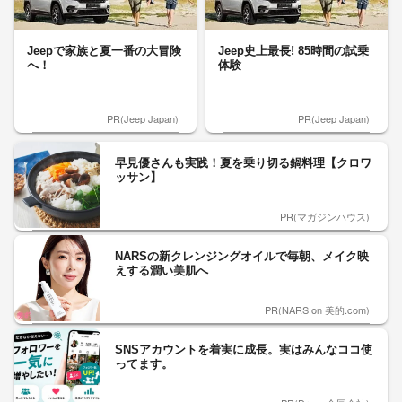
Jeepで家族と夏一番の大冒険
Jeep史上最長! 85時間の試乗
へ！
体験
PR(Jeep Japan)
PR(Jeep Japan)
早見優さんも実践！夏を乗り切る鍋料理【クロワ
ッサン】
PR(マガジンハウス)
NARSの新クレンジングオイルで毎朝、メイク映
えする潤い美肌へ
PR(NARS on 美的.com)
SNSアカウントを着実に成長。実はみんなココ使
ってます。