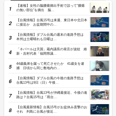
【速報】女性の脳腫瘍摘出手術で誤って“腫瘍
の無い部位”を摘出 脳…
【台風情報】台風15号は来週、東日本や北日本
に接近か お盆期間中の…
【台風情報】ダブル台風の週末の進路予想は
本州は土曜晴れも日曜は…
「ネパールは天国」蔵内議長の発言が波紋 維
新・吉村代表「福岡県議…
44歳義弟を蹴って死亡させたか 41歳女を逮
捕 日頃から同じ敷地内の…
【台風情報】ダブル台風の今後の進路予想は
台風13号は9日（日）午後…
【台風情報】台風13号が沖縄最接近、今後の進
路は？台風15号は「雨台…
【台風最新情報】台風15号がお盆休み直撃のお
それ 列島に台風が接近…