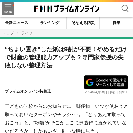
検索
最新ニュース
ランキング
そなえる防災
特集
トップ
ライフ
“ちょい置き”した紙は9割が不要！やめるだけ
で財産の管理能力アップも？専門家伝授の失
敗しない整理方法
プライムオンライン特集班
2024年4月28日 日曜 午前5:00
子どもの学校からのお知らせに、郵便物、いつか使おうと
取っておいたクーポンやチラシ･･･。「とりあえず取って
おこう」と、“紙類”がそこかしこに無造作に置かれていな
いだろうか。しかもいざ、肝心な時に見当…