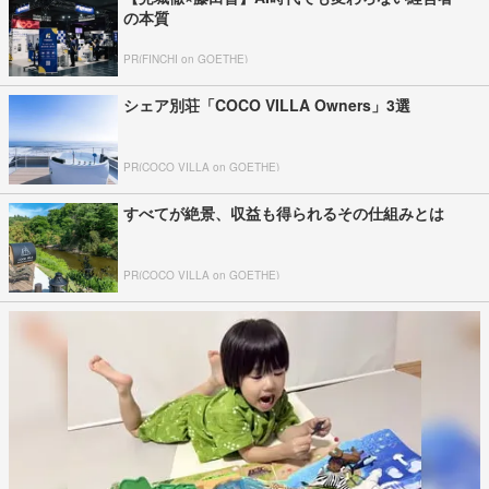
の本質
PR(FINCHI on GOETHE)
シェア別荘「COCO VILLA Owners」3選
PR(COCO VILLA on GOETHE)
すべてが絶景、収益も得られるその仕組みとは
PR(COCO VILLA on GOETHE)