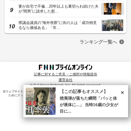
妻が自宅で不倫…20年以上も裏切られ続けた夫
が“間男”に請求した慰…
県議会議員の“海外視察”に街の人は「成功例見
るなら価値ある」「市…
ランキング一覧へ
記事に対するご意見・ご感想や情報提供
運営会社
© Fuji News Network, Inc. All rights reserved.
×
【この記事もオススメ】
当ウェブサイトでは、ユーザのニーズ・興味・関⼼に合致したコンテンツや広告配信を提供する
ためにクッキーを使⽤しています。詳細は、
プライバシーポリシー
をご確認ください。
焼夷弾が落ちた瞬間「パッと体
が液体に...」 当時16歳の少女が
目に...