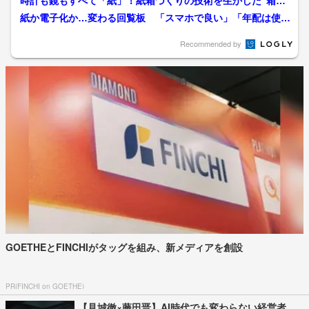
時計も鏡もすべて「紙」！紙箱づくりの技術を生かした“箱が
テーマ”の複合施設「そと...
紙か電子化か…変わる回覧板 「スマホで良い」「年配は使い
こなせない」賛否の声 東...
Recommended by
GOETHEとFINCHIがタッグを組み、新メディアを創設
PR(FINCHI on GOETHE)
【見城徹×藤田晋】AI時代でも変わらない経営者