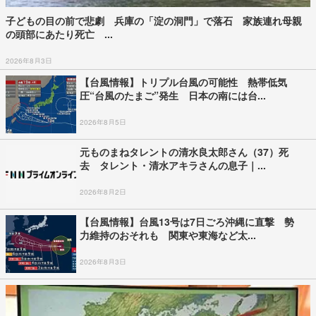
子どもの目の前で悲劇 兵庫の「淀の洞門」で落石 家族連れ母親
の頭部にあたり死亡 ...
2026年8月3日
【台風情報】トリプル台風の可能性 熱帯低気
圧“台風のたまご”発生 日本の南には台...
2026年8月5日
元ものまねタレントの清水良太郎さん（37）死
去 タレント・清水アキラさんの息子｜...
2026年8月2日
【台風情報】台風13号は7日ごろ沖縄に直撃 勢
力維持のおそれも 関東や東海など太...
2026年8月3日