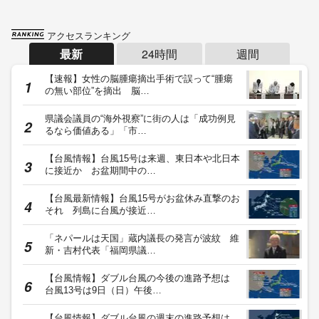
アクセスランキング
最新
24時間
週間
【速報】女性の脳腫瘍摘出手術で誤って“腫瘍
の無い部位”を摘出 脳…
県議会議員の“海外視察”に街の人は「成功例見
るなら価値ある」「市…
【台風情報】台風15号は来週、東日本や北日本
に接近か お盆期間中の…
【台風最新情報】台風15号がお盆休み直撃のお
それ 列島に台風が接近…
「ネパールは天国」蔵内議長の発言が波紋 維
新・吉村代表「福岡県議…
【台風情報】ダブル台風の今後の進路予想は
台風13号は9日（日）午後…
【台風情報】ダブル台風の週末の進路予想は