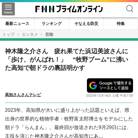
検索
最新ニュース
ランキング
そなえる防災
特集
トップ
エンタメ
芸能
神木隆之介さん 疲れ果てた浜辺美波さんに
「歩け、がんばれ！」 “牧野ブーム”に沸い
た高知で朝ドラの裏話明かす
高知さんさんテレビ
2023年12月16日 土曜 午前7:00
2023年、高知県が大いに盛り上がった話題といえば、県
出身の世界的な植物学者・牧野富太郎博士をモデルにした
朝ドラ「らんまん」。最終回が放送された9月29日には、
主役を演じた神木隆之介さんが高知市にあ…