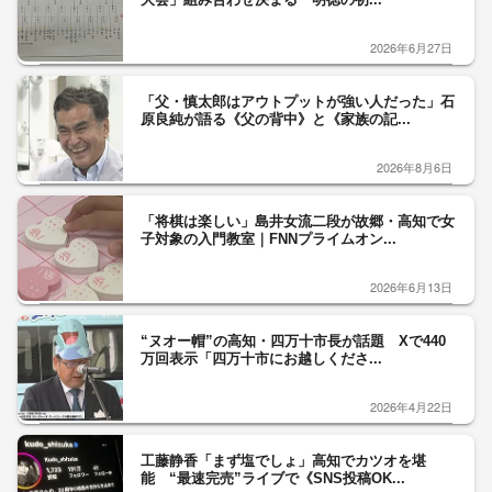
2026年6月27日
「父・慎太郎はアウトプットが強い人だった」石
原良純が語る《父の背中》と《家族の記...
2026年8月6日
「将棋は楽しい」島井女流二段が故郷・高知で女
子対象の入門教室｜FNNプライムオン...
2026年6月13日
“ヌオー帽”の高知・四万十市長が話題 Xで440
万回表示「四万十市にお越しくださ...
2026年4月22日
工藤静香「まず塩でしょ」高知でカツオを堪
能 “最速完売”ライブで《SNS投稿OK...