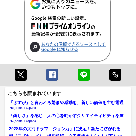
こちらも読まれています
「さすが」と言われる驚きや感動を。新しい価値を生む電通の
挑戦
PR(dentsu Japan)
「楽しさ」を感じ、人の心を動かすクリエイティビティを届け
る
PR(dentsu Japan)
2028年の大河ドラマ「ジョン万」に決定！新たに紡がれる土
佐の偉人の物語【高知】