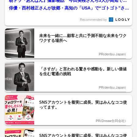
朝ドラ『あんぱん』撮影秘話 今田美桜さんら3人が高知で
『家族のような現場』語る
俳優・西村雄正さんが故郷・高知の「USA」で“ゴトゴト”さん
ぽ！コテコテの土佐弁...
Recommended by
未来を一緒に…顧客と共に予測不能な未来をワク
ワクする場所へ
PR(dentsu Japan)
「さすが」と言われる驚きや感動を。新しい価値
を生む電通の挑戦
PR(dentsu Japan)
SNSアカウントを着実に成長。実はみんなココ使
ってます。
PR(Dreaw合同会社)
SNSアカウントを着実に成長。実はみんなココ使