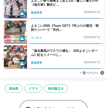
よさこい祭り開幕まであと2日！厳しい暑さの中
《地方車》製作ピ…
2026年8月7日
都道府県
よさこい2026《Team GET》7年ぶりの復活 昭
和ナンバーで「市内…
2026年8月7日
エンタメ
「過去最高のワクワク感を」《DDよさこいチー
ム》虹をイメージし…
2026年8月7日
都道府県
一覧ページへ
高知県
ドラマ
神木隆之介