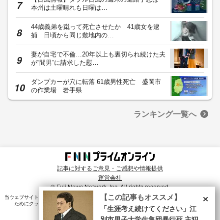
本州は土曜晴れも日曜は…
44歳義弟を蹴って死亡させたか 41歳女を逮
捕 日頃から同じ敷地内の…
妻が自宅で不倫…20年以上も裏切られ続けた夫
が“間男”に請求した慰…
ダンプカーが穴に転落 61歳男性死亡 盛岡市
の作業場 岩手県
ランキング一覧へ
記事に対するご意見・ご感想や情報提供
運営会社
© Fuji News Network, Inc. All rights reserved.
×
【この記事もオススメ】
当ウェブサイトでは、ユーザのニーズ・興味・関⼼に合致したコンテンツや広告配信を提供する
ためにクッキーを使⽤しています。詳細は、
プライバシーポリシー
をご確認ください。
「生涯考え続けてください」江
別市男子大学生集団暴行死 主犯