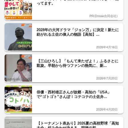
ってます。
PR(Dreaw合同会社)
2028年の大河ドラマ「ジョン万」に決定！新たに
紡がれる土佐の偉人の物語【高知】...
2026年4月16日
【三山ひろし】「もんて来たぜよ！」ふるさとに
凱旋。早朝から待つファンの熱気に、新...
2026年7月20日
俳優・西村雄正さんが故郷・高知の「USA」
で“ゴトゴト”さんぽ！コテコテの土佐弁...
2026年4月20日
【トーナメント表あり】2026夏の高校野球「高知
大会」組み合わせ決まる 明徳の初...