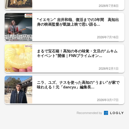
2026年7月8日
“イエモン” 吉井和哉、復活までの3年間 高知出
身の映画監督が凱旋上映で思い語る...
2026年7月16日
まるで宝石箱！高知の冬の味覚・文旦の“ムキム
キイベント”開催｜FNNプライムオン...
2026年2月1日
ニラ、ユズ、ナスを使った高知の“うまい”が家で
味わえる！元「dancyu」編集長...
2026年3月17日
Recommended by