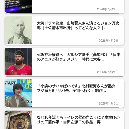
2026年7月24日
大河ドラマ決定、山﨑賢人さん演じるジョン万次
郎（土佐清水市出身）ってどんな人？｜...
2026年4月9日
≪阪神≫移籍へ ガルシア選手（高知FD）「日本
のアニメが好き」メジャー時代に大谷...
2026年7月21日
「小浜のサバやばいです」北村匠海さんが熱弁
フジ系月9「サバ缶、宇宙へ行く」制作...
2026年4月6日
なぜ10年近くもトイレの壁の向こうに？皇室ゆか
りの工芸作家・吉田左源二の作品、再...