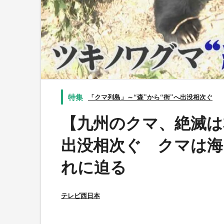
「クマ列島」～“森”から“街”へ出没相次ぐ
【九州のクマ、絶滅は
出没相次ぐ クマは海
れに迫る
テレビ西日本