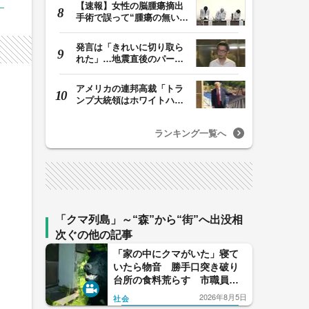
【速報】女性の脳腫瘍摘出
手術で誤って“腫瘍の無い部
位”を摘出 脳…
発言は「きれいに切り取ら
れた」…地震直後のパーテ
ィー開催「やって…
アメリカの連邦高裁「トラ
ンプ大統領はホワイトハウ
スの所有者ではな…
ランキング一覧へ
「クマ列島」～“森”から“街”へ出没相
次ぐの他の記事
「家の中にクマがいた」寝て
いたら物音 勝手口突き破り
台所の食料荒らす 市職員到
着前に逃げたか 長野・松本
2026年8月5日
社会
市