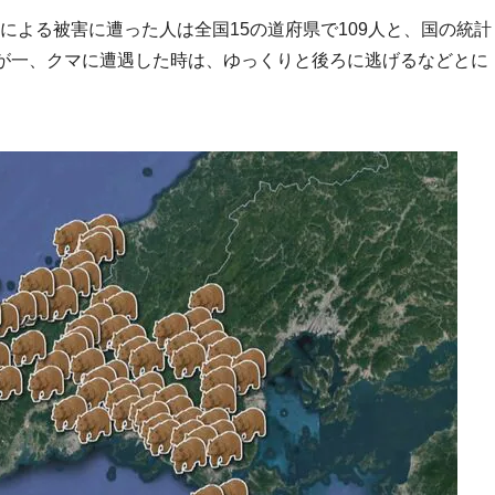
マによる被害に遭った人は全国15の道府県で109人と、国の統計
が一、クマに遭遇した時は、ゆっくりと後ろに逃げるなどとに
。