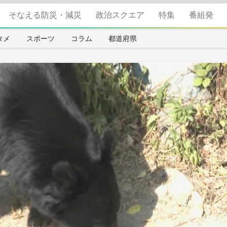
そなえる防災・減災
政治スクエア
特集
番組発
タメ
スポーツ
コラム
都道府県