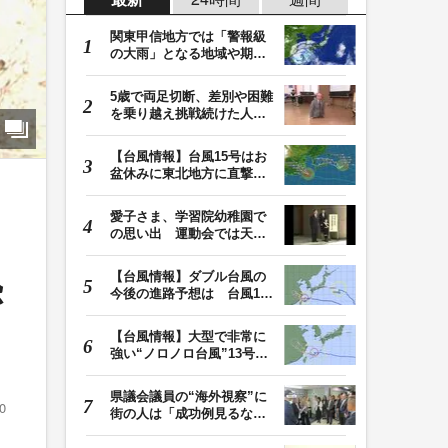
関東甲信地方では「警報級
の大雨」となる地域や期間
が拡大する可能性…
5歳で両足切断、差別や困難
を乗り越え挑戦続けた人
生 「人生は捨てた…
【台風情報】台風15号はお
盆休みに東北地方に直撃す
る恐れ 関東も影…
愛子さま、学習院幼稚園で
の思い出 運動会では天皇
も
皇后両陛下が笑顔…
【台風情報】ダブル台風の
恐
今後の進路予想は 台風15
号は11日（火）午…
【台風情報】大型で非常に
強い“ノロノロ台風”13号の
進路は？ 沖縄…
県議会議員の“海外視察”に
0
街の人は「成功例見るなら
価値ある」「市…