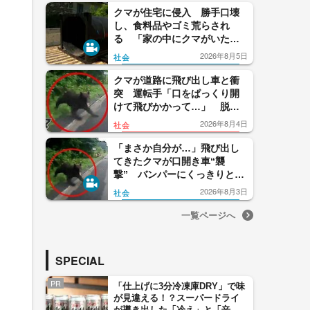
クマが住宅に侵入 勝手口壊
し、食料品やゴミ荒らされ
る 「家の中にクマがいた」
住人通報 長野・松本市
2026年8月5日
社会
クマが道路に飛び出し車と衝
突 運転手「口をぱっくり開
けて飛びかかって…」 脱落
したバンパーには“歯形”も
2026年8月4日
社会
北海道・知内町
「まさか自分が…」飛び出し
てきたクマが口開き車“襲
撃” バンパーにくっきりと歯
形残る 北海道・知内町
2026年8月3日
社会
一覧ページへ
SPECIAL
PR
「仕上げに3分冷凍庫DRY」で味
が見違える！？スーパードライ
が導き出した「冷え」と「辛