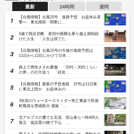
最新
24時間
週間
【台風情報】台風15号 進路予想 お盆休み直
撃へ 東北南部・関東に…
5歳で両足切断、差別や困難を乗り越え挑戦続
けた人生 「人生は捨てた…
【台風情報】台風15号の今後の進路予想は
11日から12日にかけて日本…
路上で男性さされ重傷 「20代～30代くらい
の男」の行方追う 「顔見…
【台風情報】最新の予想進路 15号は11日夜
に東北上陸か お盆休みの…
3年前のウォータースライダー死亡事故で邑南
町職員を懲戒処分 遺族「…
北アルプスの麓で土石流 登山者ら一時400人
孤立 仮設置の橋で下山 …