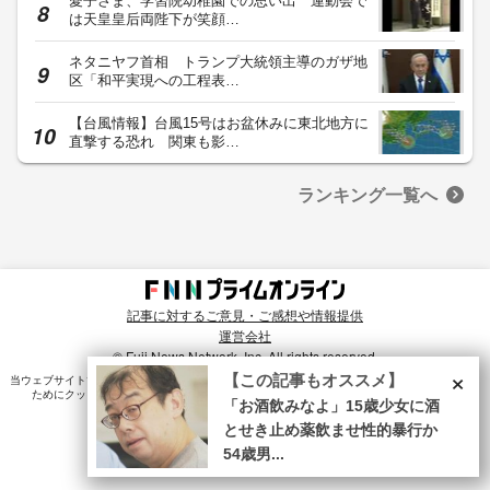
愛子さま、学習院幼稚園での思い出 運動会で
は天皇皇后両陛下が笑顔…
ネタニヤフ首相 トランプ大統領主導のガザ地
区「和平実現への工程表…
【台風情報】台風15号はお盆休みに東北地方に
直撃する恐れ 関東も影…
ランキング一覧へ
記事に対するご意見・ご感想や情報提供
運営会社
© Fuji News Network, Inc. All rights reserved.
×
【この記事もオススメ】
当ウェブサイトでは、ユーザのニーズ・興味・関⼼に合致したコンテンツや広告配信を提供する
ためにクッキーを使⽤しています。詳細は、
プライバシーポリシー
をご確認ください。
「お酒飲みなよ」15歳少女に酒
とせき止め薬飲ませ性的暴行か
54歳男...