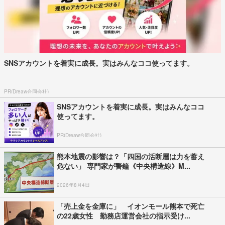
SNSアカウントを着実に成長。実はみんなココ使ってます。
PR(Dreaw合同会社)
SNSアカウントを着実に成長。実はみんなココ
使ってます。
PR(Dreaw合同会社)
熊本地震の影響は？「四国の活断層は力を蓄え
危ない」 専門家が警鐘《中央構造線》M...
2026年8月4日
「売上金を金庫に」 イオンモール熊本で死亡
の22歳女性 勤務店運営会社の指示受け...