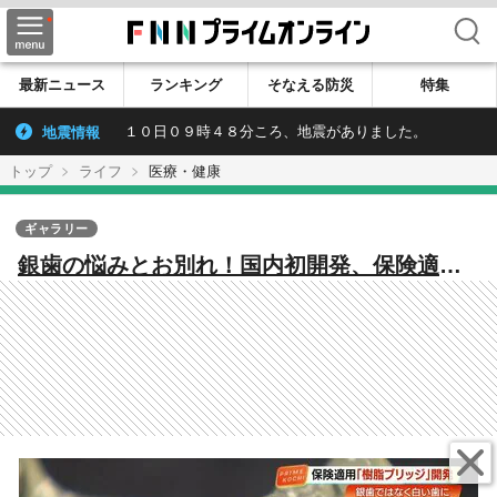
検索
最新ニュース
ランキング
そなえる防災
特集
地震情報
１０日０９時４８分ころ、地震がありました。
トップ
ライフ
医療・健康
ギャラリー
銀歯の悩みとお別れ！国内初開発、保険適用
の白い樹脂製ブリッジ「シンボー」【高知】