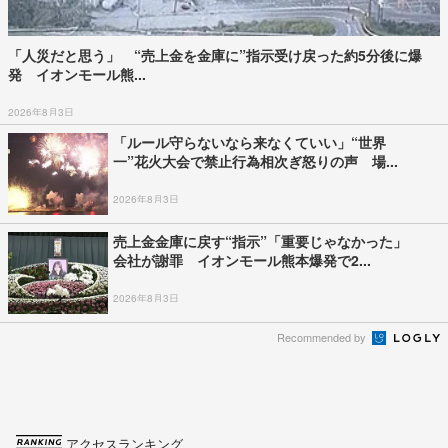
「人災だと思う」 “売上金を金庫に”指示受け戻った約5分後に爆
発 イオンモール熊...
2026年8月3日
「ルール守らないなら来なくていい」“世界
一”花火大会で禁止行為相次ぎ怒りの声 場...
2026年8月3日
売上金金庫に戻す“指示”「重要じゃなかった」
会社が謝罪 イオンモール熊本爆発で2...
2026年8月3日
Recommended by
アクセスランキング