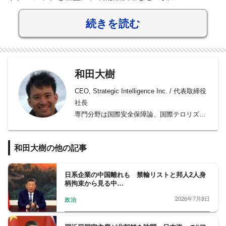
続きを読む
和田大樹
CEO, Strategic Intelligence Inc. / 代表取締役
社長
専門分野は国際安全保障論、国際テロリズム
論、経済安全保障、地政学リスクなど。海外
研究機関や国内の大学で特任教授や非常勤講
和田大樹の他の記事
師を兼務。また、国内外の企業に対して地政
学リスク分野で情報提供を行うインテリジェ
ンス会社の代表を務める。
日系企業の中国離れも 禁輸リストと邦人2人身
柄拘束から見る中…
2026年7月8日
政治