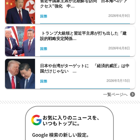
習近平国家主席が北朝鮮を訪問 日本海への“ア
クセス”強化 中…
2026年6月9日
国際
トランプ大統領と習近平主席が打ち出した「建
設的戦略安定関係…
2026年6月8日
国際
日本や台湾がターゲットに 「経済的威圧」は中
国だけじゃない …
2026年5月15日
国際
一覧ページへ