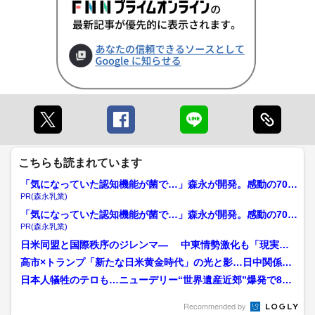
こちらも読まれています
「気になっていた認知機能が菌で…」森永が開発。感動の70代
続出
PR(森永乳業)
「気になっていた認知機能が菌で…」森永が開発。感動の70代
続出
PR(森永乳業)
日米同盟と国際秩序のジレンマ― 中東情勢激化も「現実主
義」を貫く日本へ注がれる...
高市×トランプ「新たな日米黄金時代」の光と影…日中関係こ
じれるジレンマと“ノーベ...
日本人犠牲のテロも…ニューデリー“世界遺産近郊”爆発で8人
死亡 現地多数進出の日...
Recommended by