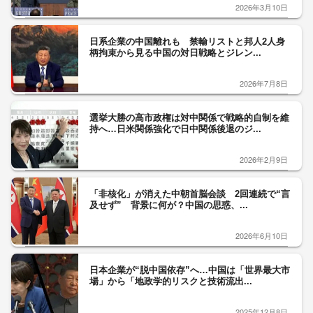
2026年3月10日
日系企業の中国離れも 禁輸リストと邦人2人身
柄拘束から見る中国の対日戦略とジレン...
2026年7月8日
選挙大勝の高市政権は対中関係で戦略的自制を維
持へ…日米関係強化で日中関係後退のジ...
2026年2月9日
「非核化」が消えた中朝首脳会談 2回連続で“言
及せず” 背景に何が？中国の思惑、...
2026年6月10日
日本企業が“脱中国依存”へ…中国は「世界最大市
場」から「地政学的リスクと技術流出...
2025年12月8日