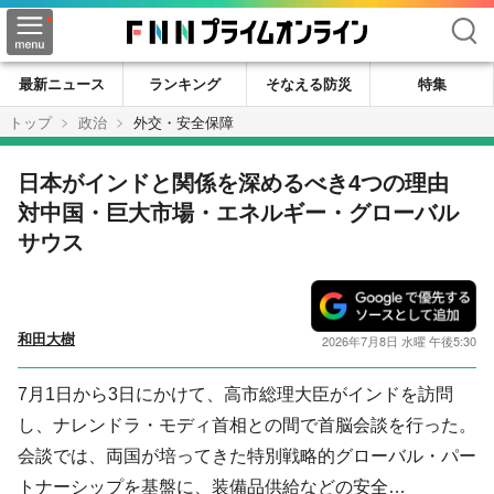
検索
最新ニュース
ランキング
そなえる防災
特集
トップ
政治
外交・安全保障
日本がインドと関係を深めるべき4つの理由
対中国・巨大市場・エネルギー・グローバル
サウス
和田大樹
2026年7月8日 水曜 午後5:30
7月1日から3日にかけて、高市総理大臣がインドを訪問
し、ナレンドラ・モディ首相との間で首脳会談を行った。
会談では、両国が培ってきた特別戦略的グローバル・パー
トナーシップを基盤に、装備品供給などの安全…