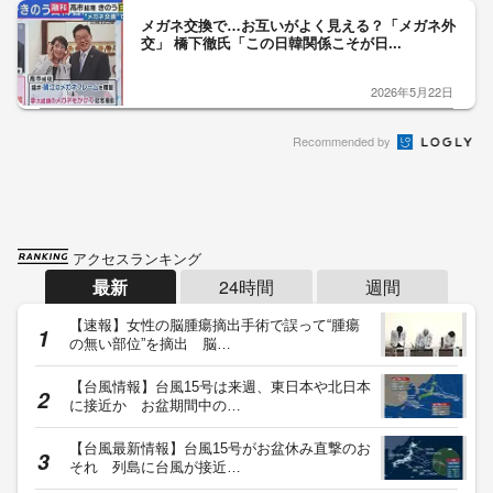
メガネ交換で…お互いがよく見える？「メガネ外
交」 橋下徹氏「この日韓関係こそが日...
2026年5月22日
Recommended by
アクセスランキング
最新
24時間
週間
【速報】女性の脳腫瘍摘出手術で誤って“腫瘍
の無い部位”を摘出 脳…
【台風情報】台風15号は来週、東日本や北日本
に接近か お盆期間中の…
【台風最新情報】台風15号がお盆休み直撃のお
それ 列島に台風が接近…