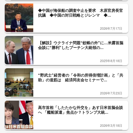
◆中国が海保船の調査中止を要求 木原官房長官
抗議 ◆中国の対日戦略とジレンマ ◆...
2026年7月17日
【解説】ウクライナ問題“蚊帳の外”に…米露首脳
会談に“勝利”したプーチン大統領の...
2025年8月18日
“野武士”経営者の「令和の所得倍増計画」と「共
助」の道筋は 経済同友会セミナーで...
2026年7月23日
高市首相「したたかな外交を」あす日米首脳会談
へ 「艦船派遣」焦点か？トランプ大統...
2026年3月18日