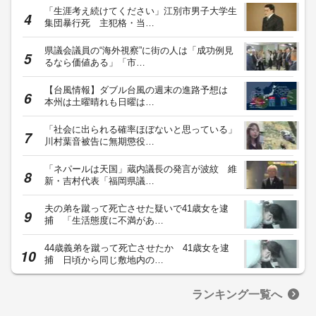
「生涯考え続けてください」江別市男子大学生
集団暴行死 主犯格・当…
県議会議員の“海外視察”に街の人は「成功例見
るなら価値ある」「市…
【台風情報】ダブル台風の週末の進路予想は
本州は土曜晴れも日曜は…
「社会に出られる確率ほぼないと思っている」
川村葉音被告に無期懲役…
「ネパールは天国」蔵内議長の発言が波紋 維
新・吉村代表「福岡県議…
夫の弟を蹴って死亡させた疑いで41歳女を逮
捕 「生活態度に不満があ…
44歳義弟を蹴って死亡させたか 41歳女を逮
捕 日頃から同じ敷地内の…
ランキング一覧へ