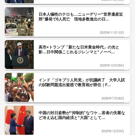
日本人犠牲のテロも…ニューデリー“世界遺産近
郊”爆発で8人死亡 現地多数進出の日...
2025年11月12日
高市×トランプ「新たな日米黄金時代」の光と
影…日中関係こじれるジレンマと“ノーベ...
2025年10月29日
インド「ゴキブリ人民党」が抗議終了 大学入試
の試験問題流出疑惑で教育相が辞任｜F...
2026年7月26日
中国の対日姿勢が“抑制的”なワケ…若者の失業な
ど冷え込む国内経済と“大国”として...
2025年12月9日