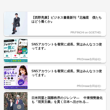
【西野亮廣】ビジネス書最新刊『北極星 僕たち
はどう働くか』
PR(FINCHI on GOETHE)
SNSアカウントを着実に成長。実はみんなココ使
ってます。
PR(Dreaw合同会社)
SNSアカウントを着実に成長。実はみんなココ使
ってます。
PR(Dreaw合同会社)
日米同盟と国際秩序のジレンマ― 中東情勢激化
も「現実主義」を貫く日本へ注がれる...