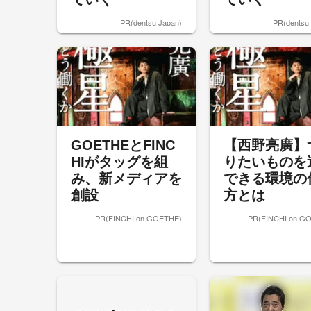
PR(dentsu Japan)
PR(dentsu
GOETHEとFINC
【西野亮廣】
HIがタッグを組
りたいものを
み、新メディアを
できる環境の
創設
方とは
PR(FINCHI on GOETHE)
PR(FINCHI on G