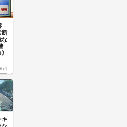
響
活断
危な
警
線》
8月4日
ーキ
はな