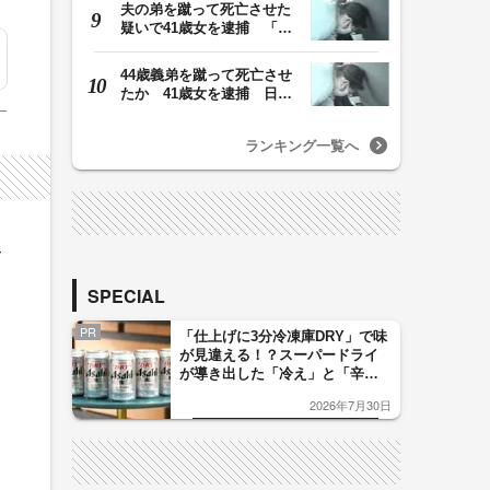
夫の弟を蹴って死亡させた
疑いで41歳女を逮捕 「生
活態度に不満があ…
44歳義弟を蹴って死亡させ
たか 41歳女を逮捕 日頃
から同じ敷地内の…
ランキング一覧へ
て
SPECIAL
PR
「仕上げに3分冷凍庫DRY」で味
が見違える！？スーパードライ
が導き出した「冷え」と「辛
口」のおいしい関係 青く変化
2026年7月30日
した「辛口カーブ」が飲み頃の
サイン！