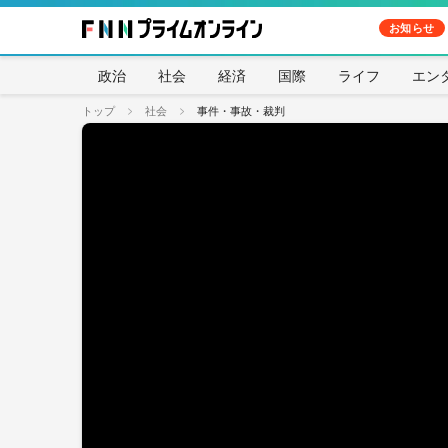
お知らせ
政治
社会
経済
国際
ライフ
エン
トップ
社会
事件・事故・裁判