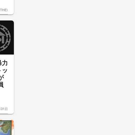
ETHE)
暴力
トッ
が
員
月31日