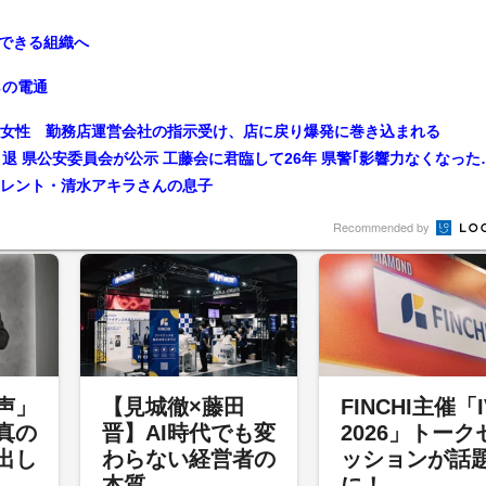
できる組織へ
らの電通
歳女性 勤務店運営会社の指示受け、店に戻り爆発に巻き込まれる
特定危険指定暴力団『工藤会』トップ 野村悟総裁が引
タレント・清水アキラさんの息子
Recommended by
声」
【見城徹×藤田
FINCHI主催「I
真の
晋】AI時代でも変
2026」トーク
出し
わらない経営者の
ッションが話
本質
に！