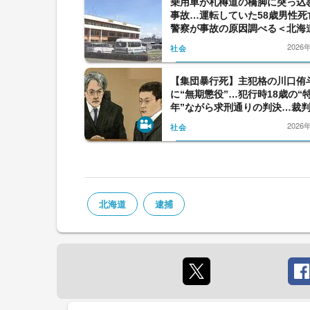
乗用車が札樽道の橋脚に突っ込
事故…運転していた58歳男性死
警察が事故の原因調べる＜北海
市＞
2026
社会
【集団暴行死】主犯格の川口侑
に“無期懲役”…犯行時18歳の“
年”ながら求刑通りの判決…裁
「生涯考え続けて」と諭すと小
2026
社会
なずき耳を傾ける〈北海道〉
北海道
逮捕