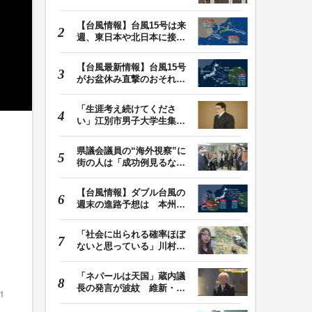
位”を摘出 脳…
【台風情報】台風15号は来
週、東日本や北日本に接近
か お盆期間中の…
【台風最新情報】台風15号
がお盆休み直撃のおそれ
列島に台風が接近…
「生涯考え続けてくださ
い」江別市男子大学生集団
暴行死 主犯格・当…
県議会議員の“海外視察”に
街の人は「成功例見るなら
価値ある」「市…
【台風情報】ダブル台風の
週末の進路予想は 本州は
土曜晴れも日曜は…
「社会に出られる確率ほぼ
ないと思っている」川村葉
音被告に無期懲役…
「ネパールは天国」蔵内議
長の発言が波紋 維新・吉
1
村代表「福岡県議…