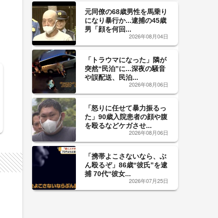
元同僚の68歳男性を馬乗り
になり暴行か...逮捕の45歳
男「顔を何回...
2026年08月04日
「トラウマになった」隣が
突然“民泊”に...深夜の騒音
や誤配送、民泊...
2026年08月06日
「怒りに任せて暴力振るっ
た」90歳入院患者の顔や腹
を殴るなどケガさせ...
2026年08月06日
「携帯よこさないなら、ぶ
ん殴るぞ」86歳“彼氏”を逮
捕 70代“彼女...
2026年07月25日