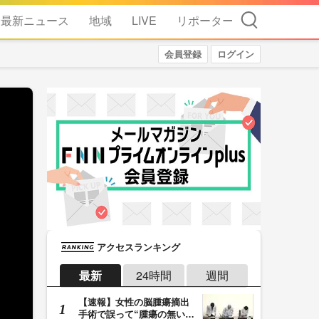
検索
最新ニュース
地域
LIVE
リポーター
会員登録
ログイン
アクセスランキング
最新
24時間
週間
【速報】女性の脳腫瘍摘出
手術で誤って“腫瘍の無い部