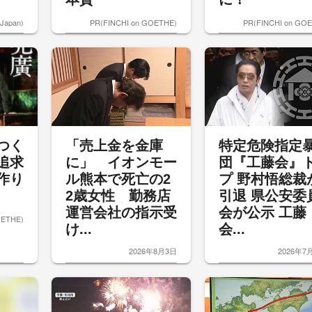
 Japan)
PR(FINCHI on GOETHE)
PR(FINCHI on GO
つく
「売上金を金庫
特定危険指定
追求
に」 イオンモー
団『工藤会』
作り
ル熊本で死亡の2
プ 野村悟総裁
2歳女性 勤務店
引退 県公安委
運営会社の指示受
会が公示 工藤
OETHE)
け...
会...
2026年8月3日
2026年7