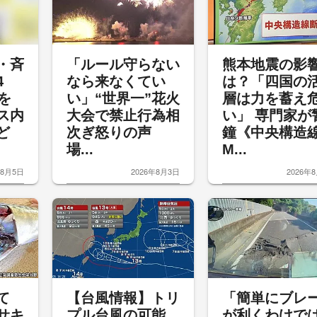
・斉
「ルール守らない
熊本地震の影
4
なら来なくてい
は？「四国の
を
い」“世界一”花火
層は力を蓄え
ス内
大会で禁止行為相
い」 専門家が
など
次ぎ怒りの声
鐘《中央構造
場...
M...
年8月5日
2026年8月3日
2026年
て
【台風情報】トリ
「簡単にブレ
サキ
プル台風の可能
が利くわけで