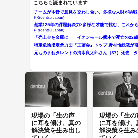
こちらも読まれています
チームが本音で意見を交わし合い、多様な人財が挑戦
PR(dentsu Japan)
創業125年の課題解決力×多様な才能で挑む、これか
PR(dentsu Japan)
「売上金を金庫に」 イオンモール熊本で死亡の22
元ものまねタレントの清水良太郎さん（37）死去 
現場の「生の声」
現場の「生の
に耳を傾け、真の
に耳を傾け、
解決策を生み出し
解決策を生み
ていく
ていく