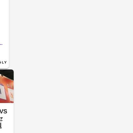
退 県公安委員会が公示 工藤会に君臨して26年 県警｢影響力なくなったと判断｣ 【福岡発】
VS
セ
題