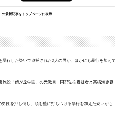
の最新記事をトップページに表示
暴行した疑いで逮捕された2人の男が、ほかにも暴行を加え
援施設「鶴が丘学園」の元職員・阿部弘樹容疑者と高橋海吏容
代の男性を押し倒し、頭を壁に打ちつける暴行を加えた疑いがも