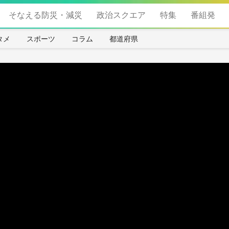
そなえる防災・減災
政治スクエア
特集
番組発
タメ
スポーツ
コラム
都道府県