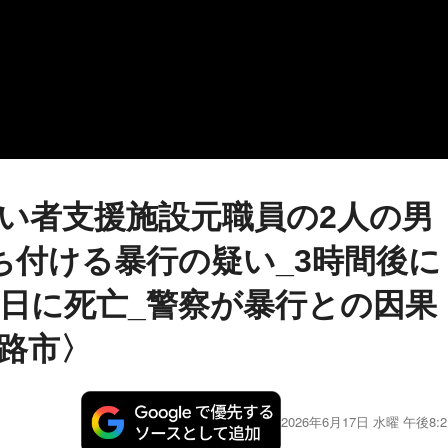
い者支援施設元職員の2人の男
ち付ける暴行の疑い_3時間後に
日に死亡_警察が暴行との因果
路市〉
2026年6月17日 水曜 午後8:2