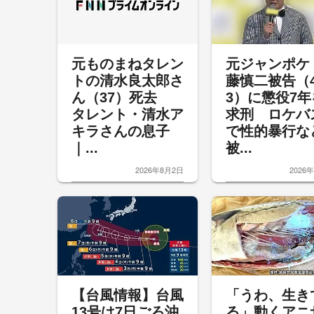
元ものまねタレン
元ジャンポケ
トの清水良太郎さ
藤慎二被告（
ん（37）死去
3）に懲役7年
タレント・清水ア
求刑 ロケバ
キラさんの息子
で性的暴行
｜...
被...
2026年8月2日
2026
【台風情報】台風
「うわ、生き
13号は7日ごろ沖
る」動くアニ