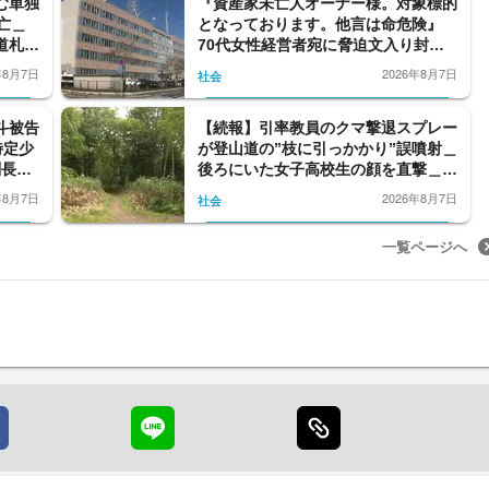
む単独
『資産家未亡人オーナー様。対象標的
亡＿
となっております。他言は命危険』
道札幌
70代女性経営者宛に脅迫文入り封書
を投函…親戚の72歳男を逮捕…トク
年8月7日
2026年8月7日
社会
リュウの記載があったため警察が24
時間警護する事態〈北海道釧路市〉
斗被告
【続報】引率教員のクマ撃退スプレー
特定少
が登山道の”枝に引っかかり”誤噴射＿
判長が
後ろにいた女子高校生の顔を直撃＿急
さくう
なヒグマ出没に備え「安全装置」外し
年8月7日
2026年8月7日
社会
た状態で腰に装着＿女子高校生はトム
ラウシ山からヘリ搬送され手当
一覧ページへ