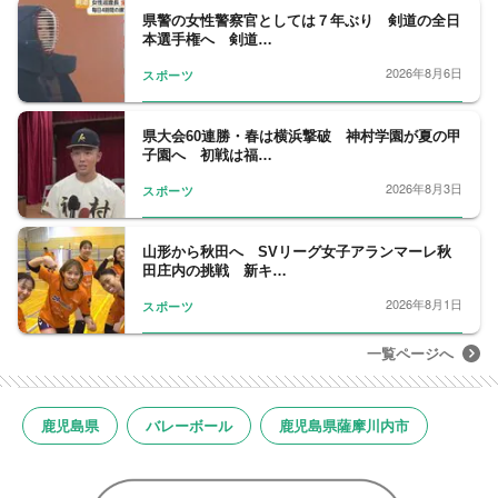
県警の女性警察官としては７年ぶり 剣道の全日
本選手権へ 剣道…
2026年8月6日
スポーツ
県大会60連勝・春は横浜撃破 神村学園が夏の甲
子園へ 初戦は福…
2026年8月3日
スポーツ
山形から秋田へ SVリーグ女子アランマーレ秋
田庄内の挑戦 新キ…
2026年8月1日
スポーツ
一覧ページへ
鹿児島県
バレーボール
鹿児島県薩摩川内市