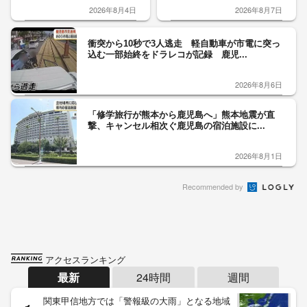
2026年8月4日
2026年8月7日
衝突から10秒で3人逃走 軽自動車が市電に突っ
込む一部始終をドラレコが記録 鹿児...
2026年8月6日
「修学旅行が熊本から鹿児島へ」熊本地震が直
撃、キャンセル相次ぐ鹿児島の宿泊施設に...
2026年8月1日
Recommended by
アクセスランキング
最新
24時間
週間
関東甲信地方では「警報級の大雨」となる地域