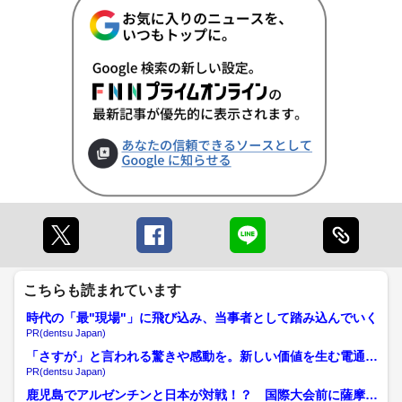
こちらも読まれています
時代の「最"現場"」に飛び込み、当事者として踏み込んでいく
PR(dentsu Japan)
「さすが」と言われる驚きや感動を。新しい価値を生む電通の
挑戦
PR(dentsu Japan)
鹿児島でアルゼンチンと日本が対戦！？ 国際大会前に薩摩川