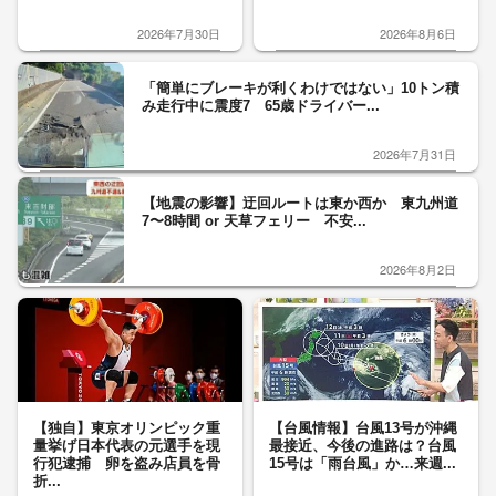
2026年7月30日
2026年8月6日
「簡単にブレーキが利くわけではない」10トン積
み走行中に震度7 65歳ドライバー...
2026年7月31日
【地震の影響】迂回ルートは東か西か 東九州道
7〜8時間 or 天草フェリー 不安...
2026年8月2日
【独自】東京オリンピック重
【台風情報】台風13号が沖縄
量挙げ日本代表の元選手を現
最接近、今後の進路は？台風
行犯逮捕 卵を盗み店員を骨
15号は「雨台風」か…来週...
折...