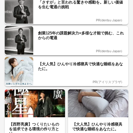
「さすが」と言われる驚きや感動を。新しい価値
を生む電通の挑戦
PR(dentsu Japan)
創業125年の課題解決力×多様な才能で挑む、これ
からの電通
PR(dentsu Japan)
【大人気】ひんやり冷感寝具で快適な睡眠をあな
たに。
PR(アイリスプラザ)
【西野亮廣】つくりたいもの
【大人気】ひんやり冷感寝具
を追求できる環境の作り方と
で快適な睡眠をあなたに。