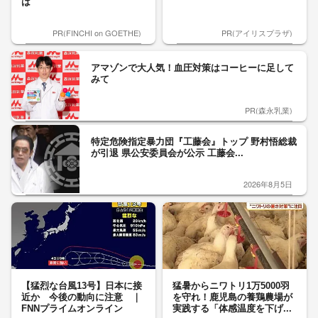
は
PR(FINCHI on GOETHE)
PR(アイリスプラザ)
アマゾンで大人気！血圧対策はコーヒーに足して
みて
PR(森永乳業)
特定危険指定暴力団『工藤会』トップ 野村悟総裁
が引退 県公安委員会が公示 工藤会...
2026年8月5日
【猛烈な台風13号】日本に接
猛暑からニワトリ1万5000羽
近か 今後の動向に注意 ｜
を守れ！鹿児島の養鶏農場が
FNNプライムオンライン
実践する「体感温度を下げ...