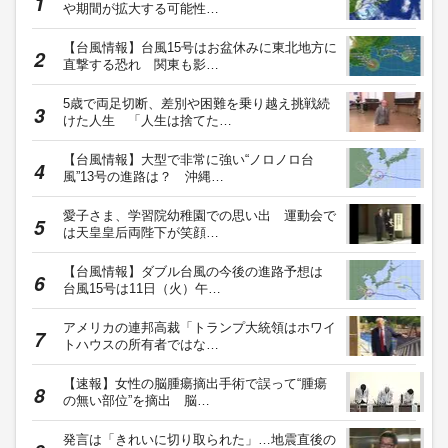
や期間が拡大する可能性…
【台風情報】台風15号はお盆休みに東北地方に
直撃する恐れ 関東も影…
5歳で両足切断、差別や困難を乗り越え挑戦続
けた人生 「人生は捨てた…
【台風情報】大型で非常に強い“ノロノロ台
風”13号の進路は？ 沖縄…
愛子さま、学習院幼稚園での思い出 運動会で
は天皇皇后両陛下が笑顔…
【台風情報】ダブル台風の今後の進路予想は
台風15号は11日（火）午…
アメリカの連邦高裁「トランプ大統領はホワイ
トハウスの所有者ではな…
【速報】女性の脳腫瘍摘出手術で誤って“腫瘍
の無い部位”を摘出 脳…
発言は「きれいに切り取られた」…地震直後の