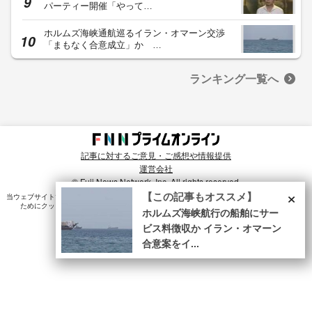
パーティー開催「やって…
ホルムズ海峡通航巡るイラン・オマーン交渉
「まもなく合意成立」か …
ランキング一覧へ
記事に対するご意見・ご感想や情報提供
運営会社
© Fuji News Network, Inc. All rights reserved.
×
【この記事もオススメ】
当ウェブサイトでは、ユーザのニーズ・興味・関⼼に合致したコンテンツや広告配信を提供する
ためにクッキーを使⽤しています。詳細は、
プライバシーポリシー
をご確認ください。
ホルムズ海峡航行の船舶にサー
ビス料徴収か イラン・オマーン
合意案をイ...