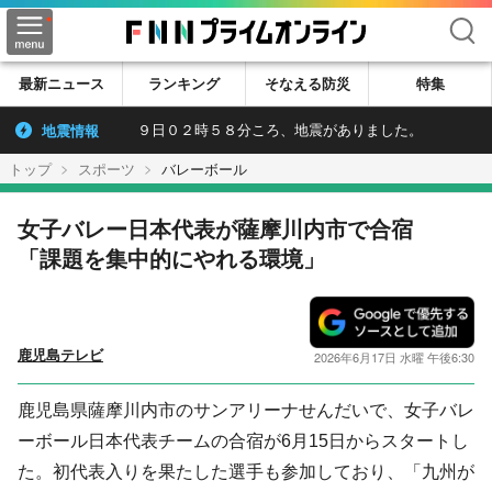
検索
最新ニュース
ランキング
そなえる防災
特集
地震情報
９日０２時５８分ころ、地震がありました。
トップ
スポーツ
バレーボール
女子バレー日本代表が薩摩川内市で合宿
「課題を集中的にやれる環境」
鹿児島テレビ
2026年6月17日 水曜 午後6:30
鹿児島県薩摩川内市のサンアリーナせんだいで、女子バレ
ーボール日本代表チームの合宿が6月15日からスタートし
た。初代表入りを果たした選手も参加しており、「九州が