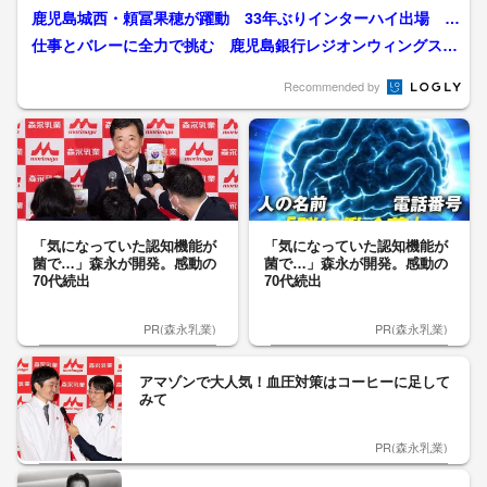
内でトレーニング中
鹿児島城西・頼冨果穂が躍動 33年ぶりインターハイ出場 川
内商工も6年連続 男女...
仕事とバレーに全力で挑む 鹿児島銀行レジオンウィングス、
地元・薩摩川内でレギュラ...
Recommended by
「気になっていた認知機能が
「気になっていた認知機能が
菌で…」森永が開発。感動の
菌で…」森永が開発。感動の
70代続出
70代続出
PR(森永乳業)
PR(森永乳業)
アマゾンで大人気！血圧対策はコーヒーに足して
みて
PR(森永乳業)